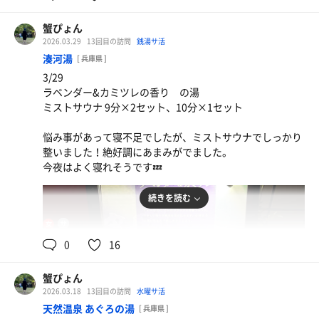
サウナまでの体力はなく2セット…笑
蟹ぴょん
1日リフレッシュできました😊
2026.03.29
13回目の訪問
銭湯サ活
湊河湯
[ 兵庫県 ]
3/29
ラベンダー&カミツレの香り の湯
ミストサウナ 9分×2セット、10分×1セット
悩み事があって寝不足でしたが、ミストサウナでしっかり
整いました！絶好調にあまみがでました。
今夜はよく寝れそうです💤
続きを読む
50℃
女
0
16
蟹ぴょん
2026.03.18
13回目の訪問
水曜サ活
天然温泉 あぐろの湯
[ 兵庫県 ]