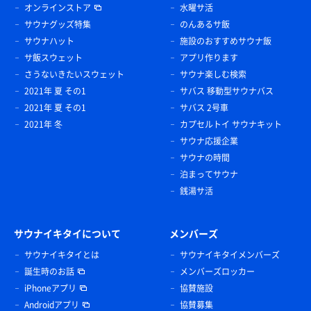
オンラインストア
水曜サ活
サウナグッズ特集
のんあるサ飯
サウナハット
施設のおすすめサウナ飯
サ飯スウェット
アプリ作ります
さうないきたいスウェット
サウナ楽しむ検索
2021年 夏 その1
サバス 移動型サウナバス
2021年 夏 その1
サバス 2号車
2021年 冬
カプセルトイ サウナキット
サウナ応援企業
サウナの時間
泊まってサウナ
銭湯サ活
サウナイキタイについて
メンバーズ
サウナイキタイとは
サウナイキタイメンバーズ
誕生時のお話
メンバーズロッカー
iPhoneアプリ
協賛施設
Androidアプリ
協賛募集