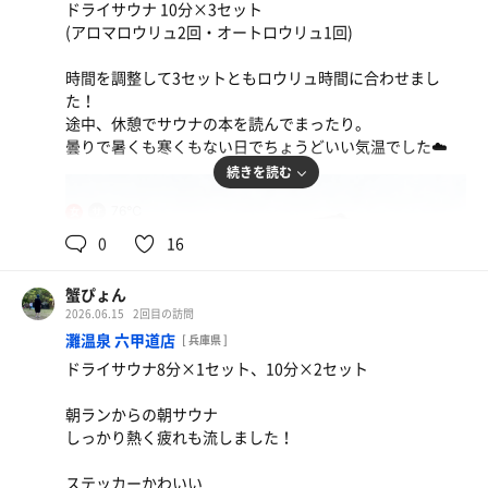
ドライサウナ 10分×3セット
(アロマロウリュ2回・オートロウリュ1回)
時間を調整して3セットともロウリュ時間に合わせまし
た！
途中、休憩でサウナの本を読んでまったり。
曇りで暑くも寒くもない日でちょうどいい気温でした☁️
続きを読む
76℃
女
0
16
蟹ぴょん
2026.06.15
2回目の訪問
灘温泉 六甲道店
[ 兵庫県 ]
ドライサウナ8分×1セット、10分×2セット
朝ランからの朝サウナ
しっかり熱く疲れも流しました！
ステッカーかわいい