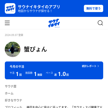
サウナイキタイのアプリ
無料で使う
地図からサウナが探せる！
2024.09.07 登録
蟹ぴょん
統計レポート
今月のサ活
1
1
1.0
サ活
施設数
ペース
回
施設
週
回
サウナ歴
ホーム
好きなサウナ
プロフィール
神戸を中心に徐々に巡ってます。 「サウナ・スパ健康アド