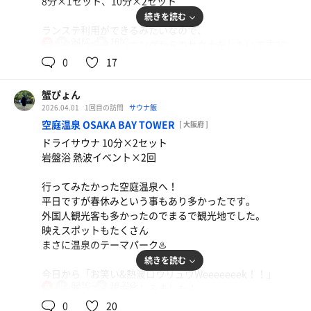
8分×1セット、10分×2セット
続きを読む
ランステ利用ができるみたいなので、
94℃
18℃
女
次の機会は姫路ランニングからのサウナをしたいです🏃‍♂️
0
17
あと、数種類あったステッカー
桶デザインをチョイス💫可愛い
蟹ぴょん
2026.04.01
1回目の訪問
サウナ飯
空庭温泉 OSAKA BAY TOWER
[ 大阪府 ]
ドライサウナ 10分×2セット
岩盤浴 熱波イベント×2回
行ってみたかった空庭温泉へ！
平日ですが春休みという事もあり多かったです。
外国人観光客も多かったのでまるで観光地でした。
映えスポットもたくさん
まさに温泉のテーマパーク♨️
続きを読む
今日から「お笑い&熱波ロウリュウWeeeeeeek！！」
83℃
18.7℃
女
やったそうで、両方楽しみました！
岩盤浴での熱波ロウリュウ汗だくだく💦
0
20