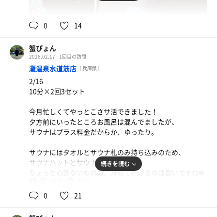
76℃
女
0
14
蟹ぴょん
2026.02.17
1回目の訪問
灘温泉水道筋店
[ 兵庫県 ]
2/16
10分×2回3セット
今月忙しくてやっとこさサ活できました！
夕方前にいったところお風呂は混んでましたが、
サウナはプラス料金だからか、ゆったり。
サウナにはタオルとサウナ札のみ持ち込みのため、
サウナハットとサウナハットはNG
続きを読む
ちょっと心許ないものの、身軽で行けるのは良いですね🤟
90℃
20℃
女
温泉は熱湯とぬる湯で温冷交代浴ができるとのこと
0
21
お風呂場に12分計があったのは珍しかったです🕰️