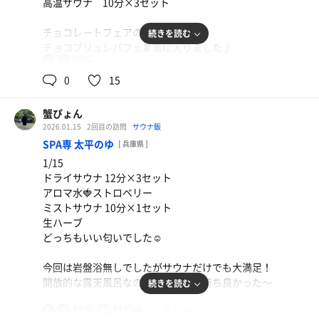
高温サウナ 10分×3セット
チョコレートフェアの
続きを読む
チョコブリュレパフェ🍫気に入りました♪
75℃
女
0
15
蟹ぴょん
2026.01.15
2回目の訪問
サウナ飯
SPA専 太平のゆ
[ 兵庫県 ]
1/15
ドライサウナ 12分×3セット
アロマ水🍓ストロベリー
ミストサウナ 10分×1セット
生ハーブ
どっちもいい匂いでした☺️
今回は岩盤浴無しでしたがサウナだけでも大満足！
開放的な露天風呂なので外気浴が気持ち良かった〜
続きを読む
85℃
14℃
女
サウナパスポートを購入しました！