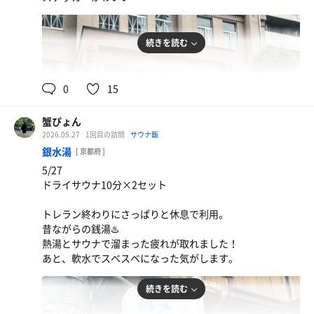
イオンウォーター
続きを読む
91℃
20℃
女
0
15
蟹ぴょん
ハイボール餃子セット、シラスレタス
2026.05.27
1回目の訪問
サウナ飯
サウナ後の1杯は最高！
銀水湯
[ 京都府 ]
5/27
ハイボール
ドライサウナ10分×2セット
トレラン終わりにさっぱりと休息で利用。
昔ながらの銭湯♨️
熱湯とサウナで溜まった疲れが取れました！
あと、軟水でスベスベになった気がします。
続きを読む
80℃