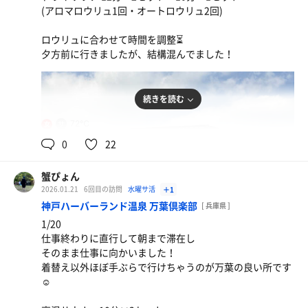
(アロマロウリュ1回・オートロウリュ2回)
ロウリュに合わせて時間を調整⏳
夕方前に行きましたが、結構混んでました！
続きを読む
72℃
女
0
22
蟹ぴょん
2026.01.21
6回目の訪問
水曜サ活
＋1
神戸ハーバーランド温泉 万葉倶楽部
[ 兵庫県 ]
1/20
仕事終わりに直行して朝まで滞在し
そのまま仕事に向かいました！
着替え以外ほぼ手ぶらで行けちゃうのが万葉の良い所です
☺️