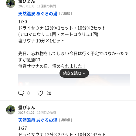
蟹ぴょん
インスタで見たステッカーほしかったですが、
2026.01.30
11回目の訪問
今は売ってないそうでちょっぴり残念でした。
天然温泉 あぐろの湯
[ 兵庫県 ]
また販売したら今度は買いに行きます！
1/30
ドライサウナ 12分×1セット・10分×2セット
(アロマロウリュ1回・オートロウリュ1回)
塩サウナ 10分×1セット
天ぷらうどん
先日、忘れ物をしてしまい今日は行く予定ではなかったで
うどんだしでサウナで出た水分チャージ お手頃価格で
すが急遽🏃‍♂️
ありがたい
無音サウナの日、清められました！
続きを読む
72℃
女
0
20
ボロネーゼ麻婆豆腐+チャーハン
単品で食べたい物を！
蟹ぴょん
2026.01.27
10回目の訪問
天然温泉 あぐろの湯
[ 兵庫県 ]
1/27
ドライサウナ 12分×2セット・10分×1セット