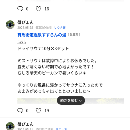
女
0
16
蟹ぴょん
2026.05.25
4回目の訪問
サウナ飯
有馬街道温泉すずらんの湯
[ 兵庫県 ]
5/25
ドライサウナ10分×3セット
ミストサウナは故障中によりお休みでした。
露天が寒くない時期で心地よかったです！
むしろ晴天のピーカンで暑いくらい☀️
水炊き+きゅうり
お腹空きすぎて水炊きの写真撮り忘れ ちょうどいい量
ゆっくりお風呂に浸かってサウナに入ったので
あまみがめっちゃ出てととのいました〜
でした！
続きを読む
0
19
蟹ぴょん
2026.05.11
15回目の訪問
サウナ飯