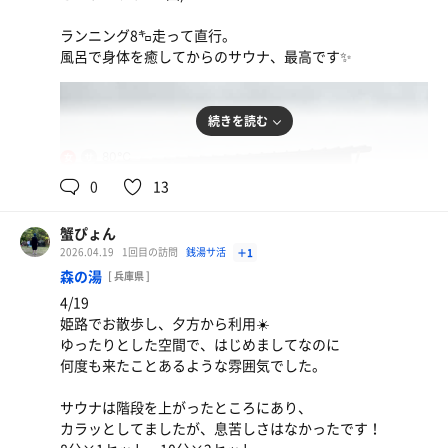
ランニング8㌔走って直行。
風呂で身体を癒してからのサウナ、最高です✨
続きを読む
80℃
女
0
13
麻婆豆腐
山椒のいいシビレが本格的で食べ応え◎
蟹ぴょん
2026.04.19
1回目の訪問
銭湯サ活
＋1
森の湯
[ 兵庫県 ]
かつとじ陶板+Aセット
4/19
腹ペコからの大満足！
ソフトクリーム(季節限定)
姫路でお散歩し、夕方から利用☀️
いちご🍓
ゆったりとした空間で、はじめましてなのに
何度も来たことあるような雰囲気でした。
サウナは階段を上がったところにあり、
カラッとしてましたが、息苦しさはなかったです！