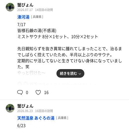
蟹ぴょん
2026.07.17
14回目の訪問
湊河湯
[ 兵庫県 ]
7/17
皆様石鹸の湯(不感湯)
ミストサウナ 8分×1セット、10分×2セット
先日親知らずを抜き異常に腫れてしまったことで、治るま
でしばらく控えていたため、半月以上ぶりのサウナ。
定期的にサ活してないと生きてけない身体になっていまし
た。笑
やっと行けた〜
続きを読む
55℃
やっぱり湊河湯のミストサウナ気持ちいい☺️
女
ととのい後の不感湯が心地よかったです♨️
0
16
蟹ぴょん
2026.06.23
16回目の訪問
天然温泉 あぐろの湯
[ 兵庫県 ]
6/23