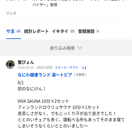
バイザー」取得
リンク
サ活
統計レポート
イキタイ
登録施設
68
23
0
絞り込み検索
蟹ぴょん
2026.08.04
1回目の訪問
スヌーピーサウナ
＋1
なにわ健康ランド 湯〜トピア
[ 大阪府 ]
8/1
初のなにけん！
VIVA SAUNA 10分×2セット
フィンランドロウリュサウナ 10分×1セット
息苦しさがなく、でもじっくり汗が出て良きでした！
ととのいチェアも多く、寝転べる所もあってそのまま寝て
しまいそうなくらいととのいました〜