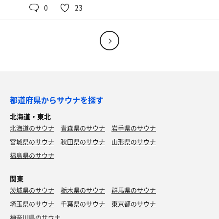
いろんなステッカー集めて貼るのが楽しみ♪
0
23
次回から特典使います📕
都道府県からサウナを探す
石焼き牛肉麻婆飯
北海道・東北
サ飯🔥ピリ辛でアツアツ好きにはオススメ！
北海道のサウナ
青森県のサウナ
岩手県のサウナ
宮城県のサウナ
秋田県のサウナ
山形県のサウナ
福島県のサウナ
関東
茨城県のサウナ
栃木県のサウナ
群馬県のサウナ
埼玉県のサウナ
千葉県のサウナ
東京都のサウナ
神奈川県のサウナ