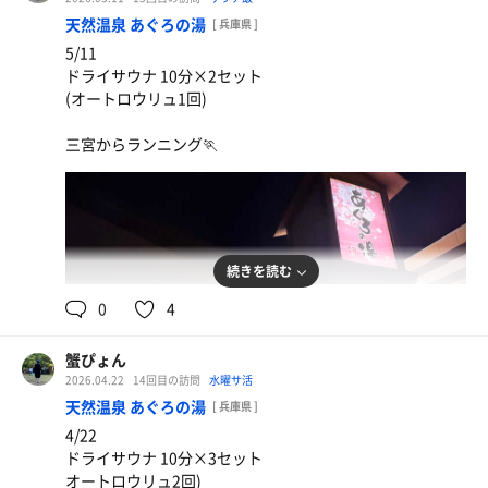
天然温泉 あぐろの湯
[ 兵庫県 ]
5/11
ドライサウナ 10分×2セット
(オートロウリュ1回)
三宮からランニング🏃
続きを読む
0
4
蟹ぴょん
2026.04.22
14回目の訪問
水曜サ活
天然温泉 あぐろの湯
[ 兵庫県 ]
4/22
ドライサウナ 10分×3セット
オートロウリュ2回)