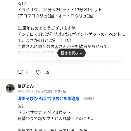
3/17
ドライサウナ 10分×2セット・12分×1セット
(アロマロウリュ1回・オートロウリュ1回)
21周年おめでとうございます🎊
チンチロで1と2が当たれば21ポイントゲットのイベントに
て、まさかの1と2が！！！🎲
店員さんに周りのお客さんからも歓声があがって、
あたたかかったです☀️
続きを読む
76℃
女
0
19
蟹ぴょん
2026.03.03
1回目の訪問
サウナ飯
湯あそびひろば 六甲おとめ塚温泉
[ 兵庫県 ]
3/2
ドライサウナ 10分×3セット
日替わりで塩サウナと入れ替えとのこと。
FANTA ふるふるシェイカー
一気飲み
平日でもお風呂は賑わっていましたが、