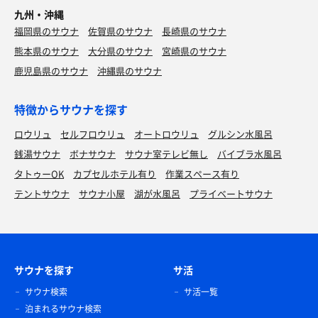
九州・沖縄
福岡県のサウナ
佐賀県のサウナ
長崎県のサウナ
熊本県のサウナ
大分県のサウナ
宮崎県のサウナ
鹿児島県のサウナ
沖縄県のサウナ
特徴からサウナを探す
ロウリュ
セルフロウリュ
オートロウリュ
グルシン水風呂
銭湯サウナ
ボナサウナ
サウナ室テレビ無し
バイブラ水風呂
タトゥーOK
カプセルホテル有り
作業スペース有り
テントサウナ
サウナ小屋
湖が水風呂
プライベートサウナ
サウナを探す
サ活
サウナ検索
サ活一覧
泊まれるサウナ検索