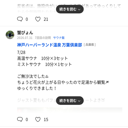
反省点は、施設内がいっぱいやる事があってゆっくりして
続きを読む
たら全然時間たりなかったです。
塩サウナと湯治行けなかったので絶対にリベンジ🙌
0
21
あと、アウフグースの予約が取れなかったので次こそは！
蟹ぴょん
あと、館内着が派手で普通なら浮くはずなのに、
2026.07.31
7回目の訪問
サウナ飯
館内ではすっかり馴染んで
神戸ハーバーランド温泉 万葉倶楽部
[ 兵庫県 ]
もはや私服でご飯やさんで食べてる方々の方が浮いてて変
7/28
な感じでした😂
高温サウナ 10分×3セット
ミストサウナ 10分×1セット
なにけんビーバーかわいい🦫🤙
ステッカーとMOKUタオルをゲット！
ご無沙汰でした♨️
スヌーピー×サウナイキタイのコラボ冊子もゲット
ちょうど花火が上がる日やったので足湯から観覧🎆
ステッカーは終了してました、残念！
ゆっくりできました！
ジャスト夏ももパフェとお誕生日プレートよき🍑
続きを読む
70℃
女
0
15