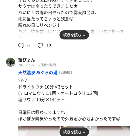
サウナはゆったりできました🐥
あいにくの雨の日やったので露天風呂は、
雨に当たってちょっと残念🫤
晴れの日にリベンジ！
あと、欲を言えばととのいいすあれば嬉しいなと思った
続きを読む
り。
源泉気持ちよかった〜
0
12
蟹ぴょん
2026.02.22
12回目の訪問
天然温泉 あぐろの湯
[ 兵庫県 ]
2/22
ドライサウナ 10分×3セット
(アロマロウリュ1回・オートロウリュ2回)
塩サウナ 10分×1セット
日曜日は賑わってますね！
ぽかぽか陽気やったので外気浴が心地よかったです😌
続きを読む