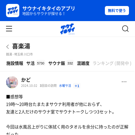
サウナイキタイのアプリ
無料で使う
地図からサウナが探せる！
喜楽湯
銭湯 - 埼玉県 川口市
β
施設情報
サ活
サウナ飯
混雑度
ランキング
(
開発中
)
5730
332
かど
2024.10.02
3
回目の訪問
水曜サ活
＋1
■感想等
19時〜20時台たまたまサウナ利用者が他におらず、
友達と2人だけのサウナ室でサウナトークしつつ3セット。
今回は水風呂上がりに体拭く用のタオルを余分に持ったのが正解
だった。