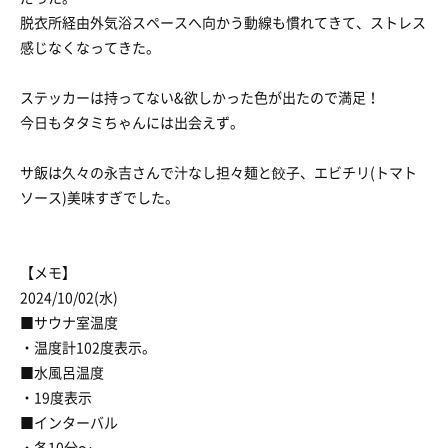
脱衣所経由外気浴スペースへ向かう動線も慣れてきて、ストレス
感じなくなってきた。
ステッカーは持ってない&欲しかった色が出たので満足！
今日もタタミちゃんには出会えず。
サ飯は久々の永吉さんで汁なし担々麺と餃子、エビチリ(トマト
ソース)美味すぎでした。
【メモ】
2024/10/02(水)
■サウナ室温度
・温度計102度表示。
■水風呂温度
・19度表示
■インターバル
・各10分〜