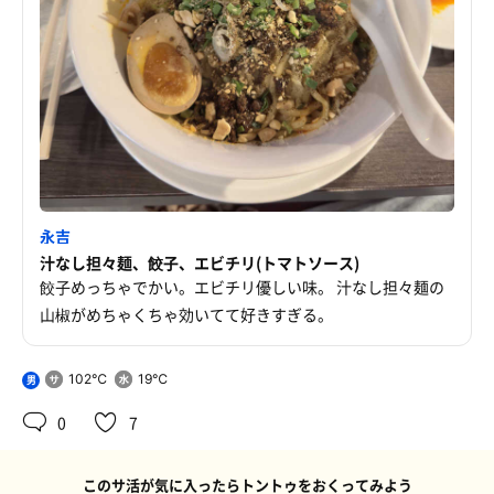
永吉
汁なし担々麺、餃子、エビチリ(トマトソース)
餃子めっちゃでかい。エビチリ優しい味。 汁なし担々麺の
山椒がめちゃくちゃ効いてて好きすぎる。
102℃
19℃
男
0
7
このサ活が気に入ったらトントゥをおくってみよう