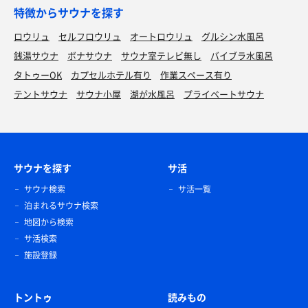
特徴からサウナを探す
ロウリュ
セルフロウリュ
オートロウリュ
グルシン水風呂
銭湯サウナ
ボナサウナ
サウナ室テレビ無し
バイブラ水風呂
タトゥーOK
カプセルホテル有り
作業スペース有り
テントサウナ
サウナ小屋
湖が水風呂
プライベートサウナ
サウナを探す
サ活
サウナ検索
サ活一覧
泊まれるサウナ検索
地図から検索
サ活検索
施設登録
トントゥ
読みもの