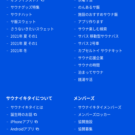
オンラインストア
水曜サ活
サウナグッズ特集
のんあるサ飯
サウナハット
施設のおすすめサウナ飯
サ飯スウェット
アプリ作ります
さうないきたいスウェット
サウナ楽しむ検索
2021年 夏 その1
サバス 移動型サウナバス
2021年 夏 その1
サバス 2号車
2021年 冬
カプセルトイ サウナキット
サウナ応援企業
サウナの時間
泊まってサウナ
銭湯サ活
サウナイキタイについて
メンバーズ
サウナイキタイとは
サウナイキタイメンバーズ
誕生時のお話
メンバーズロッカー
iPhoneアプリ
協賛施設
Androidアプリ
協賛募集