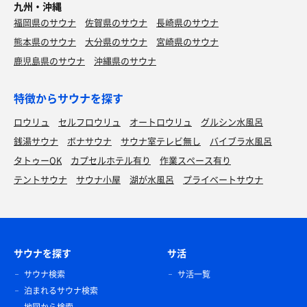
九州・沖縄
福岡県のサウナ
佐賀県のサウナ
長崎県のサウナ
熊本県のサウナ
大分県のサウナ
宮崎県のサウナ
鹿児島県のサウナ
沖縄県のサウナ
特徴からサウナを探す
ロウリュ
セルフロウリュ
オートロウリュ
グルシン水風呂
銭湯サウナ
ボナサウナ
サウナ室テレビ無し
バイブラ水風呂
タトゥーOK
カプセルホテル有り
作業スペース有り
テントサウナ
サウナ小屋
湖が水風呂
プライベートサウナ
サウナを探す
サ活
サウナ検索
サ活一覧
泊まれるサウナ検索