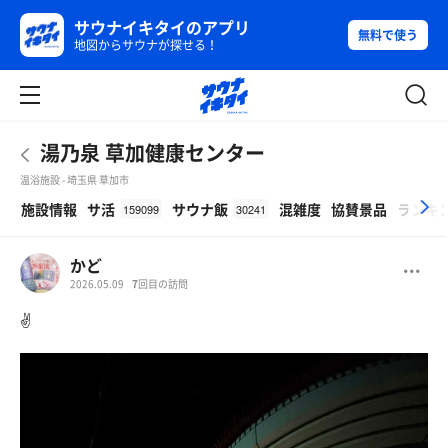
サウナイキタイのアプリ
無料で使う
地図からサウナが探せる！
湯乃泉 草加健康センター
温浴施設 - 埼玉県 草加市
β
施設情報
サ活
サウナ飯
混雑度
協賛景品
ランキ
159099
30241
かど
2026.05.09
7
回目の訪問
✌️