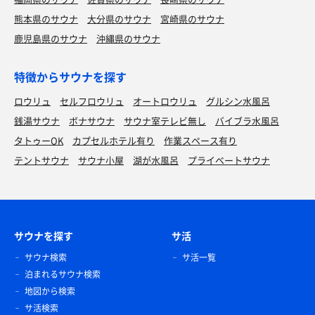
熊本県のサウナ
大分県のサウナ
宮崎県のサウナ
鹿児島県のサウナ
沖縄県のサウナ
特徴からサウナを探す
ロウリュ
セルフロウリュ
オートロウリュ
グルシン水風呂
銭湯サウナ
ボナサウナ
サウナ室テレビ無し
バイブラ水風呂
タトゥーOK
カプセルホテル有り
作業スペース有り
テントサウナ
サウナ小屋
湖が水風呂
プライベートサウナ
サウナを探す
サ活
サウナ検索
サ活一覧
泊まれるサウナ検索
地図から検索
サ活検索