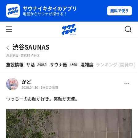
サウナイキタイのアプリ
無料で使う
地図からサウナが探せる！
渋谷SAUNAS
温浴施設 - 東京都 渋谷区
β
施設情報
サ活
サウナ飯
混雑度
ランキング
(
開発中
)
24065
4850
かど
2026.04.30
6
回目の訪問
つっちーのお顔が好き。笑顔が天使。