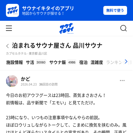
サウナイキタイのアプリ
無料で使う
地図からサウナが探せる！
泊まれるサウナ屋さん 品川サウナ
カプセルホテル - 東京都 品川区
β
施設情報
サ活
サウナ飯
宿泊
混雑度
ランキング
(
30060
4986
かど
2026.04.23
36
回目の訪問
今日のお初アウフグースは23時回、蒸気まさおさん！
前情報は、品サ新聞で「エモい」と見てただけ。
23時になり、いつもの注意事項やなんやらの前説。
ほぼロウリュしながらトークして、こまめに換気を挟むのみ。風
はほとんど送らないスタイルとの宣言があり、その瞬間、正直ど