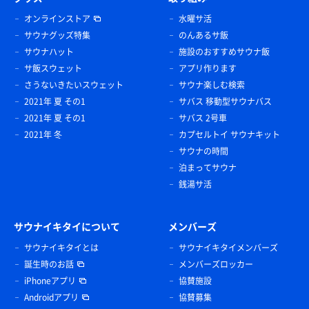
オンラインストア
水曜サ活
サウナグッズ特集
のんあるサ飯
サウナハット
施設のおすすめサウナ飯
サ飯スウェット
アプリ作ります
さうないきたいスウェット
サウナ楽しむ検索
2021年 夏 その1
サバス 移動型サウナバス
2021年 夏 その1
サバス 2号車
2021年 冬
カプセルトイ サウナキット
サウナの時間
泊まってサウナ
銭湯サ活
サウナイキタイについて
メンバーズ
サウナイキタイとは
サウナイキタイメンバーズ
誕生時のお話
メンバーズロッカー
iPhoneアプリ
協賛施設
Androidアプリ
協賛募集