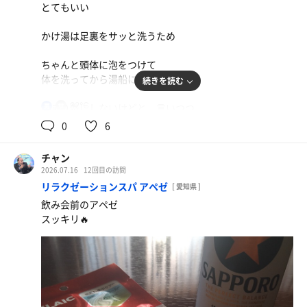
とてもいい
浴場前のかけ湯は本来
かけ湯は足裏をサッと洗うため
足元をサッと洗い
洗い場までの数歩を最低限綺麗な足でたどり着く為のもの
ちゃんと頭体に泡をつけて
だと認識してます
体を洗ってから湯船に使って欲しい
続きを読む
洗い場で足を広げ局部をバシャバシャすれば
92℃
あまり気にしないけどと、言いつつ
男
浴槽にドボンと浸かって良いわけではない
炭酸浸かりながら
0
6
それはご家庭でやってくれ
かけ湯バシャゴシゴシして
ザブンと入る人の多さにちょっと辟易
他の人も利用する風呂屋では
チャン
洗髪洗体をしてから浴槽に浸かったり
2026.07.16
12回目の訪問
炭酸の濃度が薄い気がした
サウナにはいるべきなのです😈
リラクゼーションスパ アペゼ
[ 愛知県 ]
飲み会前のアペゼ
サウナワンセットのち
サウナ室では高校野球の予選
スッキリ🔥
電気でほぐして
智弁和歌山と市立和歌山との激戦
おつまみセット🍻
敗れはしたけど市立和歌山の投手が
素晴らしかったですね
奥行きのあるサウナ室で
しっかり汗のかける好みのサウナです🙆