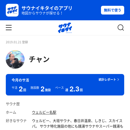
サウナイキタイのアプリ
無料で使う
地図からサウナが探せる！
2019.01.21 登録
チャン
統計レポート
今月のサ活
2
2
2.3
サ活
施設数
ペース
回
施設
週
回
サウナ歴
ホーム
ウェルビー名駅
好きなサウナ
ウェルビー、大垣サウナ、春日井温泉、しきじ、スカイス
パ。 サウナ特化施設の他にも銭湯サウナやスーパー銭湯も