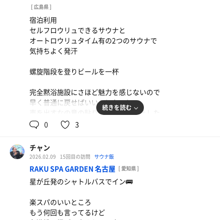
[ 広島県 ]
もう久々の外の風呂だったので
くらいの内容じゃないと
宿泊利用
心と身体がほぐれる
この環境は変わらないです
セルフロウリュできるサウナと
オートロウリュタイム有の2つのサウナで
サウナ室一部が張り替え🆕
年に数回、故障して利用できず
気持ちよく発汗
残念な気持ちになるので
店内BGM
ちょっと見直しておくれ
螺旋階段を登りビールを一杯
無音で寂しい時間があるので
たまには和テイストポップスに戻して欲しいな
ちょっと荒んだ気持ちになったけども
完全黙浴施設にさほど魅力を感じないので
良いマンガとマッサージチェアで
早く普通に戻せばいいのになーと
気分よく着地
続きを読む
声を出すなの意の貼り紙を見て思いました
0
3
街中を歩くと気になる銭湯を発見
チャン
2026.02.09
15回目の訪問
サウナ飯
RAKU SPA GARDEN 名古屋
[ 愛知県 ]
星が丘発のシャトルバスでイン🚌
楽スパのいいところ
もう何回も言ってるけど