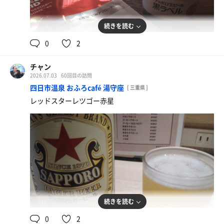
出たらかけ湯→水風呂の導線も良くて
休憩スポットも落ち着ける空間になっていて
続きを読む
これは近くにあれば通いたい
0
2
なにより源泉に加温をしたぬる温(32度くらい)
チャン
の浴槽が体に良さそうで
2026.07.03
60回目の訪問
四日市温泉 おふろcafé 湯守座
クールダウンして水分補給したあとに
[ 三重県 ]
ゆっくり浸かるように利用しました
レッドスターレツゴー赤星
会員登録すれば
入館料がお得になるハガキが頂けるので
気になる人は今がチャンス！
続きを読む
0
2