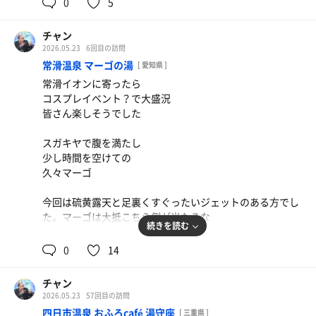
0
5
チャン
2026.05.23
6回目の訪問
常滑温泉 マーゴの湯
[ 愛知県 ]
常滑イオンに寄ったら
コスプレイベント？で大盛況
皆さん楽しそうでした
スガキヤで腹を満たし
少し時間を空けての
久々マーゴ
今回は硫黄露天と足裏くすぐったいジェットのある方でし
た。マーゴは大抵こちら側が当たるな
続きを読む
サウナ室のクレヨンしんちゃんを見て
0
14
過ごす
チャン
今日は朝風呂も行ったので
2026.05.23
57回目の訪問
快眠に期待✨
四日市温泉 おふろcafé 湯守座
[ 三重県 ]