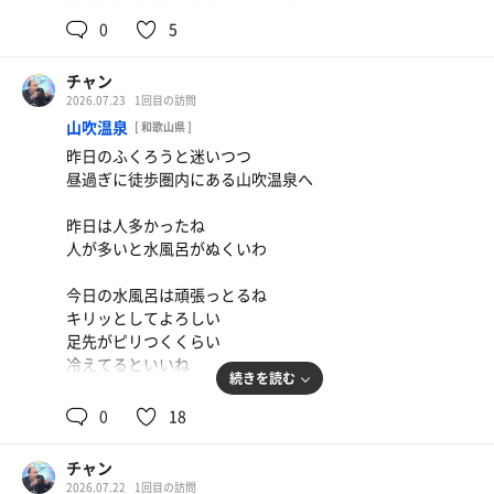
昔よりも電気の力がダウンしてる💦
熱湯&電気風呂の珍しい組み合わせなので
0
5
疲れがよく取れる気がします✨️
チャン
20時のロウリュでガッツリ汗を出し
2026.07.23
1回目の訪問
ごった返すメイン水風呂を避けて
山吹温泉
[ 和歌山県 ]
森の水風呂へドボン
昨日のふくろうと迷いつつ
昼過ぎに徒歩圏内にある山吹温泉へ
サウナ室の中にある水風呂なので
首から上が暑く不思議な感じ
昨日は人多かったね
人が多いと水風呂がぬくいわ
からふろは時間がないので割愛しましたが
外気浴中に目を向けるとからふろ暗の方は
今日の水風呂は頑張っとるね
中に明かりが着いたのでしょうか？
キリッとしてよろしい
足先がピリつくくらい
冷えてるといいね
中々ゆっくり過ごせなくなったけど
続きを読む
また近々、一日ダラっと堪能したい
サウナ室での常連さんの話が心地よい
0
18
脱衣場は空調が効いていて
心のセーブポイントウェルビー🔥
ちゃんと冷えていて
Cセットの🍋のコロッケ？
チャン
湯上がりでもスッと汗が引きました
が美味🍺
2026.07.22
1回目の訪問