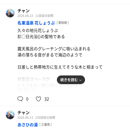
チャン
2026.06.23
11回目の訪問
名東温泉 花しょうぶ
[ 愛知県 ]
久々の地元花しょうぶ
肛◯日光浴()の聖地である
露天風呂のグレーチングに吸い込まれる
湯の落ちる音がまるで海辺のようで
日差しと熱帯地方に生えてそうな木と相まって
外気浴スペースが
続きを読む
とんでもない居心地になっている！
98℃
男
洗い場では20秒以上流れる
0
32
Push型シャワーにあたり🎯
チャン
下段でも90度を指すタワー型サウナは
2026.06.13
230回目の訪問
オートロウリュが力強く
あさひの湯
[ 三重県 ]
最上段に座ると