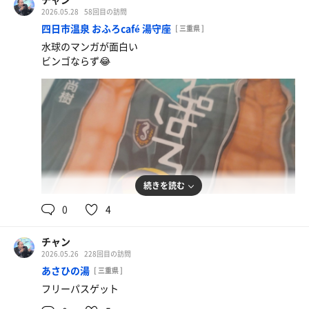
2026.05.28
58回目の訪問
四日市温泉 おふろcafé 湯守座
[ 三重県 ]
水球のマンガが面白い
ビンゴならず😂
続きを読む
0
4
チャン
2026.05.26
228回目の訪問
普通盛り
あさひの湯
[ 三重県 ]
卵かけご飯 薬味や醤油のベストな組み合わせをみつけ
フリーパスゲット
ろ