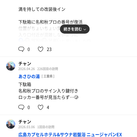
ストップしてくれー🥲
満を持しての改装後イン
下駄箱に名和秋プロの番号が復活
朝熱波の時間になっても
位置がちょいちょい変わってたけども
続きを読む
室内と石の状態が変わらなかったので
入り口付近が混雑しないように
1時間後にやり直しサービス
92℃
12.9℃
スペースが空いて良いと思いました🙆
男
0
23
ラドルもいったん没収してました
浴場内は洗い場のシャンプー類が
ボトルと中身が新しくなりました
従業員の機転のきいた対応に感謝です👏
チャン
2026.04.26
226回目の訪問
シャンプーの香りは
あさひの湯
[ 三重県 ]
どことなく、ほしの湯のものと似てる気がします
既存の注意書き
下駄箱
ボディソープはマスカットのような香り
水をかける前に砂時計が落ちているのを確認して
名和秋プロのサイン入り鍵付き
下さい…
ロッカー番号が見当たらず…🥲
風呂セットを持って行くときと
では足りません
完全手ぶらの場合があるのですが
0
4
今回はタオルのみだったので
スパンの短いロウリュは
変化に気づけました
温度が上昇せず
チャン
熱源の故障にも繋がるので
2026.03.06
1回目の訪問
気になる方はぜひ試してみてください
砂時計での間隔を守って下さい
広島カプセルホテル&サウナ岩盤浴 ニュージャパンEX