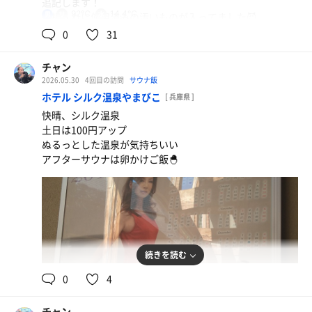
追記します！
92℃
14.4℃
男
綿棒入れに使用済みの汚いものが入ってました😈
綿棒はあんなオシャレケースに移さず丸いままで
0
31
横には普通サイズのゴミ箱を設置してくれぃ😂
チャン
2026.05.30
4回目の訪問
サウナ飯
ホテル シルク温泉やまびこ
[ 兵庫県 ]
快晴、シルク温泉
土日は100円アップ
ぬるっとした温泉が気持ちいい
アフターサウナは卵かけご飯🐣
続きを読む
0
4
チャン