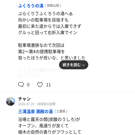
ふくろうの湯
[ 和歌山県 ]
備え付けシャンプー類が無いので
ぶらくり丁ふくろうの湯へ♨
マイ風呂セット必須です
向かいの駐車場を目指すも
サウナ料金は不要なのが嬉しい☺️
最初に来た道からでは入庫できず
グルっと回って右折入庫でイン
駐車場激狭なので次回は
第2〜第4の提携駐車場を
狙ったほうが良いな、と思いました
続きを読む
ふくろうの湯のマスコット
86℃
ふくろうの頭が♨マークで可愛らしい
男
0
11
浴場入って直ぐ
足元が傾斜になっており
チャン
微量のシャワーが流れていて
2026.07.20
38回目の訪問
浴場に進む前に
三滝温泉 満殿の湯
[ 三重県 ]
足の汚れが落ちる最高システム
浴場と露天の間(炭酸のうしろ)が
オープン、風通りが良くて
これ、京都の銭湯で初めて見かけたけど
植木の自然の香りがフワッとして
最高過ぎて大拍手👏