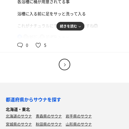
各浴槽に桶が用意されてる事
浴槽に入る前に足をサッと洗って入る
これがナチュラルにできるのが良いですね🙆
続きを読む
94℃
15.9℃
男
かけ湯をしゃがんでする方と
浴槽に入る前に足をサッと洗う人を見かけると
0
5
あぁこの人は風呂好きなんだな
と安心します😌
都道府県からサウナを探す
北海道・東北
北海道のサウナ
青森県のサウナ
岩手県のサウナ
宮城県のサウナ
秋田県のサウナ
山形県のサウナ