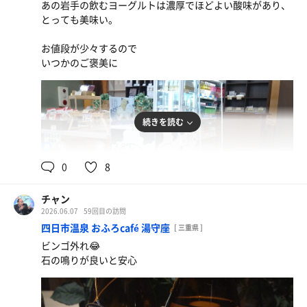
あの岩手の飲むヨーグルトは濃厚でほどよい酸味があり、
自動的に送られる空気の流れが直撃で
とっても美味い。
アチアチ🔥
お値段が少々するので
アフターサウナでビールをキメたい所を
いつかのご褒美に
今日は休肝デー
サンザシの酢ドリンクを飲んで
充実感あふれるサウナでした👏
続きを読む
90℃
13.8℃
男
0
8
チャン
2026.06.07
59回目の訪問
四日市温泉 おふろcafé 湯守座
[ 三重県 ]
ビンゴ外れ😂
石の鳴りが良いと安心