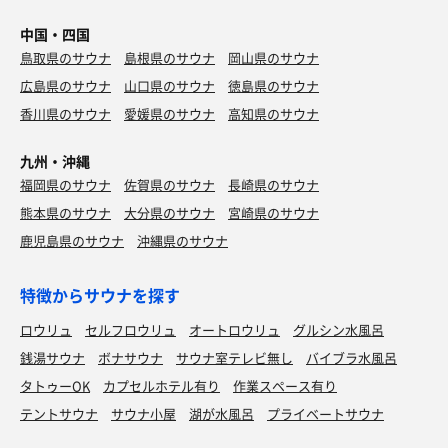
中国・四国
鳥取県のサウナ
島根県のサウナ
岡山県のサウナ
広島県のサウナ
山口県のサウナ
徳島県のサウナ
香川県のサウナ
愛媛県のサウナ
高知県のサウナ
九州・沖縄
福岡県のサウナ
佐賀県のサウナ
長崎県のサウナ
熊本県のサウナ
大分県のサウナ
宮崎県のサウナ
鹿児島県のサウナ
沖縄県のサウナ
特徴からサウナを探す
ロウリュ
セルフロウリュ
オートロウリュ
グルシン水風呂
銭湯サウナ
ボナサウナ
サウナ室テレビ無し
バイブラ水風呂
タトゥーOK
カプセルホテル有り
作業スペース有り
テントサウナ
サウナ小屋
湖が水風呂
プライベートサウナ