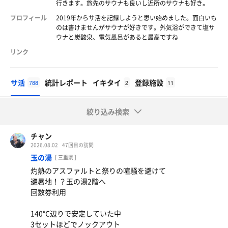
行きます。旅先のサウナも良いし近所のサウナも好き。
プロフィール
2019年からサ活を記録しようと思い始めました。面白いも
のは書けませんがサウナが好きです。外気浴ができて塩サ
ウナと炭酸泉、電気風呂があると最高ですね
リンク
サ活
統計レポート
イキタイ
登録施設
788
2
11
絞り込み検索
チャン
2026.08.02
47回目の訪問
玉の湯
[ 三重県 ]
灼熱のアスファルトと祭りの喧騒を避けて
避暑地！？玉の湯2階へ
回数券利用
140℃辺りで安定していた中
3セットほどでノックアウト