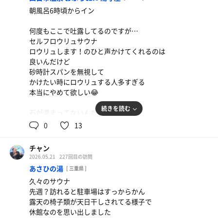
朝風呂6時頃からイン
何度もここで吐露してるのですが…
セルフロウリュサウナ
ロウリュします！のひと声かけてくれるのは
良いんだけど
砂時計スパンを無視して
かけたい時にロウリュする人多すぎる
本当にやめて欲しい😂
続きを読む
石が温まってないんだから鳴かないし
温まらないうちに水かけても
0
13
室温がさらに落ちる
結果、温度も体感も何も上昇しない
チャン
サウナ室の出来上がり
2026.05.21
227回目の訪問
あさひの湯
[ 三重県 ]
ぬるいな…って首傾げながら水かけてるけど
久々のサウナ
そんなんあたりまえやんけー🥲
先週？訪れると駐車場はすっからかん
露天の椅子類が天日干しされてる様子で
ぼうし被るくらいサウナ好きなら
休館なのを思い出しました
1杯目の石の鳴り具合で