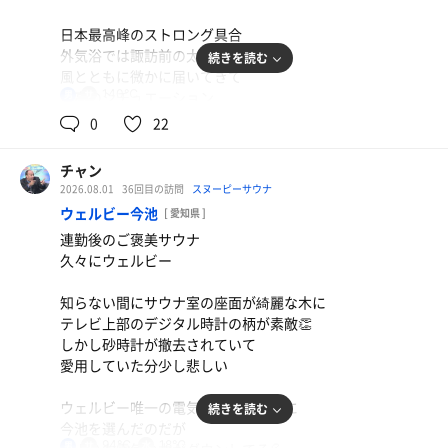
日本最高峰のストロング具合
外気浴では諏訪前の太鼓の音が
続きを読む
風とともに微かに届いてきて
140℃
最高のシチュエーション
男
0
22
水風呂でシャキッとしたのち
外気浴で味わう贅沢な脱力タイムは
チャン
最高でした
2026.08.01
36回目の訪問
スヌーピーサウナ
ウェルビー今池
[ 愛知県 ]
過去に夏の音楽フェスの合間に
連勤後のご褒美サウナ
サウナ利用しましたが
久々にウェルビー
お祭りやフェスなどで
汗まみれになった時にこそ
知らない間にサウナ室の座面が綺麗な木に
テレビ上部のデジタル時計の柄が素敵👏
サウナや水風呂に慣れるチャンスなので
しかし砂時計が撤去されていて
水風呂苦手な人こそ
愛用していた分少し悲しい
お勧めしたいシチュエーション
ウェルビー唯一の電気風呂を目当てに
続きを読む
ヤニ臭い休憩室で
今池を選んだのだが
ウトウトして休日終了
94℃
18℃
男