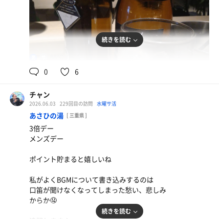
続きを読む
88℃
男
0
6
チャン
2026.06.03
229回目の訪問
水曜サ活
あさひの湯
[ 三重県 ]
3倍デー
メンズデー
ポイント貯まると嬉しいね
私がよくBGMについて書き込みするのは
口笛が聞けなくなってしまった愁い、悲しみ
からか🤤
続きを読む