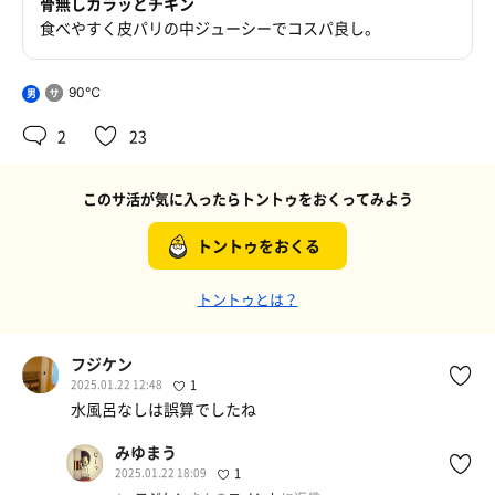
骨無しカラッとチキン
食べやすく皮パリの中ジューシーでコスパ良し。
90℃
男
2
23
このサ活が気に入ったらトントゥをおくってみよう
トントゥをおくる
トントゥとは？
フジケン
2025.01.22 12:48
1
水風呂なしは誤算でしたね
みゆまう
2025.01.22 18:09
1