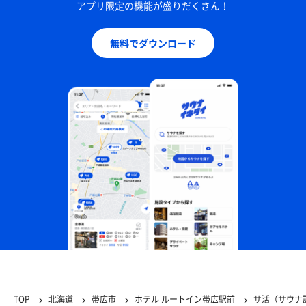
アプリ限定の機能が盛りだくさん！
無料でダウンロード
TOP
北海道
帯広市
ホテル ルートイン帯広駅前
サ活（サウナ