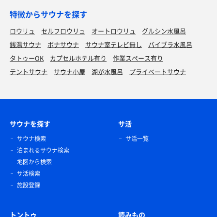
特徴からサウナを探す
ロウリュ
セルフロウリュ
オートロウリュ
グルシン水風呂
銭湯サウナ
ボナサウナ
サウナ室テレビ無し
バイブラ水風呂
タトゥーOK
カプセルホテル有り
作業スペース有り
テントサウナ
サウナ小屋
湖が水風呂
プライベートサウナ
サウナを探す
サ活
サウナ検索
サ活一覧
泊まれるサウナ検索
地図から検索
サ活検索
施設登録
トントゥ
読みもの