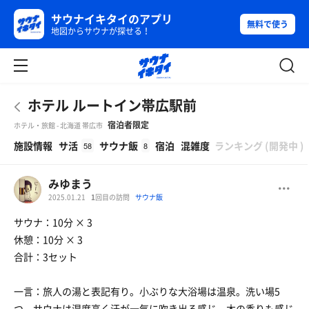
サウナイキタイのアプリ
無料で使う
地図からサウナが探せる！
ホテル ルートイン帯広駅前
宿泊者限定
ホテル・旅館 - 北海道 帯広市
β
施設情報
サ活
サウナ飯
宿泊
混雑度
ランキング
(
開発中
)
58
8
みゆまう
2025.01.21
1
回目の訪問
サウナ飯
サウナ：10分 × 3
休憩：10分 × 3
合計：3セット
一言：旅人の湯と表記有り。小ぶりな大浴場は温泉。洗い場5
つ。サウナは湿度高く汗が一気に吹き出る感じ。木の香りも感じ