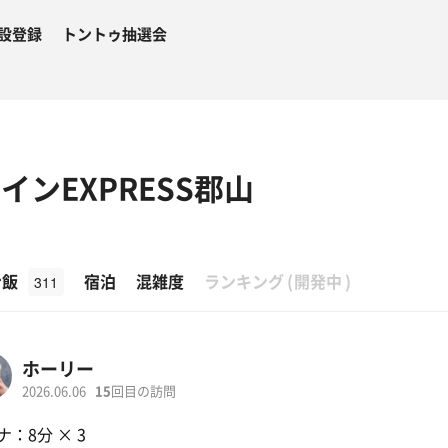
設登録
トントゥ抽選会
インEXPRESS郡山
β
ナ飯
宿泊
混雑度
ランキング
(
開発中
)
311
ホーリー
2026.06.06
15
回目の訪問
ナ：8分 × 3