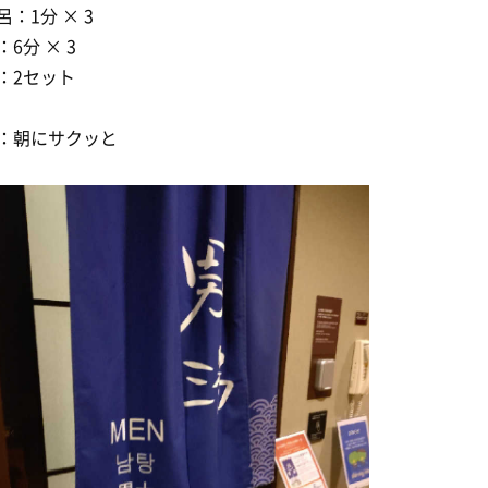
呂：1分 × 3
6分 × 3
：2セット
：朝にサクッと