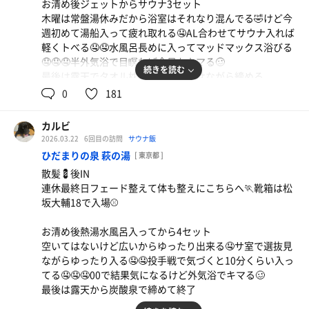
お清め後ジェットからサウナ3セット
木曜は常盤湯休みだから浴室はそれなり混んでる🤣けど今
週初めて湯船入って疲れ取れる🤤AL合わせてサウナ入れば
刺し盛り
軽くトべる🤤🤤水風呂長めに入ってマッドマックス浴びる
明日からも頑張れそうです🏆
🤤🤤🤤半外気浴で目瞑れば今日もキマる🥴
続きを読む
最後は露天でタオル枕にして体浮かせながら締める
0
181
事後は終電気にせず飲んで帰る😎明日も内容エグいけど頑
張ろ😉
カルビ
2026.03.22
6回目の訪問
サウナ飯
ひだまりの泉 萩の湯
[ 東京都 ]
散髪💈後IN
連休最終日フェード整えて体も整えにこちらへ🏃靴箱は松
坂大輔18で入場⚾️
お清め後熱湯水風呂入ってから4セット
空いてはないけど広いからゆったり出来る🤤サ室で選抜見
ながらゆったり入る🤤🤤投手戦で気づくと10分くらい入っ
てる🤤🤤🤤00で結果気になるけど外気浴でキマる🥴
最後は露天から炭酸泉で締めて終了