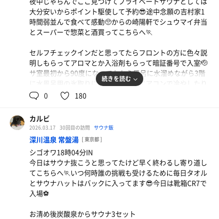
夜中じゃらんでここ見つけてプライベートサウナとしては
大分安いからポイント駆使して予約😎途中念願の吉村家1
時間弱並んで食べて感動🥺からの崎陽軒でシュウマイ弁当
とスーパーで惣菜と酒買ってこちらへ🏃
セルフチェックインだと思ってたらフロントの方に色々説
明しもらってアロマとか入浴剤もらって暗証番号で入室🫡
サ室最初から90度になってたから風呂に水溜めながら3階
続きを読む
に水風呂用の氷取りに行ったり部屋エアコンで冷やしたり
色々準備☺️これも楽しい🥳
0
180
とりあえずセルフロウリュしながら軽く3セット
匂いと雰囲気は浜町江戸遊のSLのサ室に似てる😉コンパク
カルビ
トだからロウリュですぐ熱くなる🤤隣の浴室の氷浮かせた
2026.03.17
30回目の訪問
サウナ飯
牛小鉢ソーセージエッグ
水風呂ですぐ冷却🤤🤤身体拭いてからベッドに倒れ込む🤤
深川温泉 常盤湯
[ 東京都 ]
ビールはとりあえずまだ我慢😎
🤤🤤そのまま軽く仮眠、最高🥴
オムライス
シゴオワ18時04分IN
起床してまたゆったり3セット🤤テレビからYouTubeで懐
昼間っから飲むの罪悪感が心地よく🏆
今日はサウナ抜こうと思ってたけど早く終わるし寄り道し
かしいMIXかけてchill out🥴
てこちらへ🏃いつ何時誰の挑戦も受けるために毎日タオル
最後は風呂から水抜いて湯に張り替えてビール飲みながら
とサウナハットはバックに入ってます😎今日は靴箱CR7で
入って🏆
入場⚽️
ゆったりビジホ飲みで今日も満喫🤩
お清め後炭酸泉からサウナ3セット