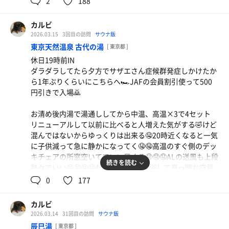
2
188
んとか完走🤤🤤🤤🤤🤤イライラも忘れて無心でキマる🥴
🐰くんさんにお疲れ様して私は休憩から中々立てずに余韻
カルビ
楽しんで終了
2026.03.15
3回目の訪問
サウナ飯
東京天然温泉 古代の湯
[ 東京都 ]
卒業したスタッフの強めのアウフしっかり受け継いでるん
休日19時前IN
ですね🤤常連さんたちがアウフノーガードで受けてるのも
ダラダラしてたら夕方でサザエさん症候群発症しかけたか
半端ねー🤣
ら1年ぶりくらいにこちらへ🏎️JAFの会員割引使って500
円引きで入場🙇
お清め後内湯で湯通ししてから中温、高温×3で4セット
リニューアルして以前に比べると人増えた気がする🤣けど
混んではないからゆっくりは出来る🤤20時近くなると一気
に子供減って急に静かになってく🤤🤤高温のすぐ側のデッ
キチェアの所窓空いてていい風くる🤤🤤🤤ALの送風も上段
続きを読む
ラーメン並チャーシューノリライス🍺
熱々でいい🤤🤤🤤🤤4セット目に外気浴して真っ暗な空見
神奈川の知人に此処は食べた事ないの？ってマウント
ながらキマる🥴
0
177
コロッケ
取られてたけどその気持ち今日分かりました🏆
最後は露天でまったり締めて終了
最近のコンビニのホットスナックうますぎる説🤩
カルビ
ラーメン行こうかと思ってたけど風呂入ってる間ずっと悩
2026.03.14
31回目の訪問
サウナ飯
んで結局3階で中華食べちゃった😉
辰巳湯
[ 東京都 ]