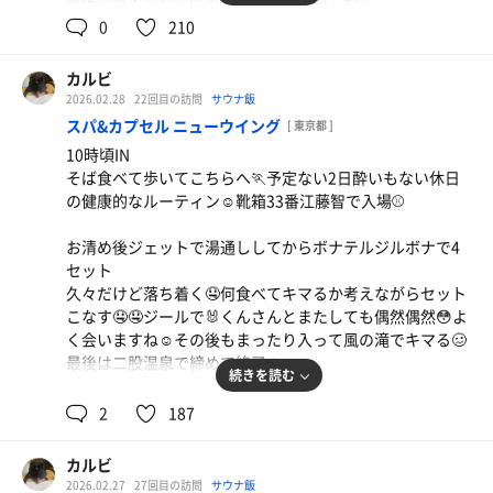
ヤワアブラオオメで夜中に背徳感トッピングで🏆
0
210
朝メシガッツリイッて東京マラソン応援してる先輩達を応
援しに富岡八幡宮行きながら今日も昼飲み🍺
カルビ
2026.02.28
22回目の訪問
サウナ飯
スパ&カプセル ニューウイング
[ 東京都 ]
10時頃IN
そば食べて歩いてこちらへ🏃予定ない2日酔いもない休日
の健康的なルーティン☺️靴箱33番江藤智で入場⚾️
お清め後ジェットで湯通ししてからボナテルジルボナで4
セット
ロースとんかつ定食
久々だけど落ち着く🤤何食べてキマるか考えながらセット
アメリカンドッグ
瓶ビールと一緒にバチっと🏆
こなす🤤🤤ジールで🐰くんさんとまたしても偶然偶然😳よ
子供の時好きだったのに最近なんか苦手だ🤣
く会いますね☺️その後もまったり入って風の滝でキマる🥴
最後は二股温泉で締めて終了♨️
続きを読む
3階上がってやりたい放題して軽くKPさせていただき休日
2
187
満喫🤩
4階上がって仮眠のつもりが気づいたら18時前わら
カルビ
後半戦は軽めにボナボナで2セットして二股温泉で締めて
2026.02.27
27回目の訪問
サウナ飯