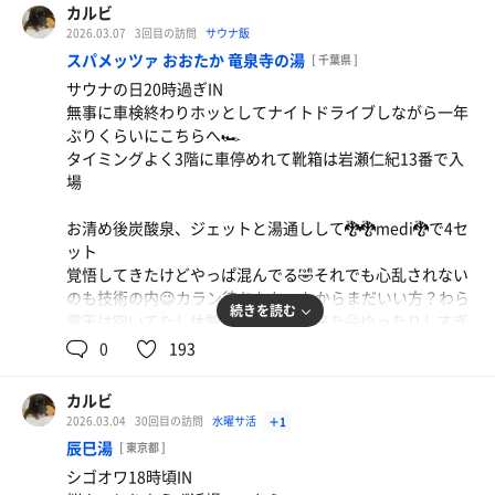
開始直後は熱くていいね🤤🤤🤤徐々に混んできたけど真っ
カルビ
赤な水風呂入ってアディロンダックでキマる🥴
2026.03.07
3回目の訪問
サウナ飯
最後に露天、薬湯、炭酸泉で締めて終了
スパメッツァ おおたか 竜泉寺の湯
[ 千葉県 ]
サウナの日20時過ぎIN
幕府公認施設近辺を横目にサ道、孤独のグルメの施設はし
無事に車検終わりホッとしてナイトドライブしながら一年
ごして日曜日楽しむ🤩ちなみに薪サウナは券売機で買えば
ぶりくらいにこちらへ🏎️
入れたのかな？
タイミングよく3階に車停めれて靴箱は岩瀬仁紀13番で入
場
お清め後炭酸泉、ジェットと湯通しして🐉🐉medi🐉で4セ
ット
覚悟してきたけどやっぱ混んでる🤣それでも心乱されない
のも技術の内😉カラン待ちなかったからまだいい方？わら
続きを読む
露天は空いてたし休憩はゆったり出来た🤤ゆったりしすぎ
て🐉ロウリュ逃した🤤🤤毎回ALも受けてSLもしてもらっ
0
193
たからいいや🤤🤤🤤冷冷交代浴して寝そべって今日もキマ
る🥴🥴🥴
カルビ
最後に露天から壺湯で締めて終了
2026.03.04
30回目の訪問
水曜サ活
＋1
辰巳湯
[ 東京都 ]
3月7日に1番混んでたのはドライヤーでした😳そんな今日
シゴオワ18時頃IN
は多分今年初めての休肝日🤪