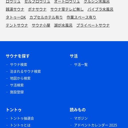
ロウリュ
セルフロウリュ
オートロウリュ
グルシン水風呂
銭湯サウナ
ボナサウナ
サウナ室テレビ無し
バイブラ水風呂
タトゥーOK
カプセルホテル有り
作業スペース有り
テントサウナ
サウナ小屋
湖が水風呂
プライベートサウナ
サウナを探す
サ活
サウナ検索
サ活一覧
泊まれるサウナ検索
地図から検索
サ活検索
施設登録
トントゥ
読みもの
トントゥ抽選会
マガジン
トントゥとは
アドベントカレンダー 2025