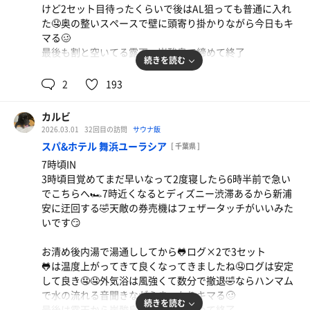
けど2セット目待ったくらいで後はAL狙っても普通に入れ
た🤤奥の整いスペースで壁に頭寄り掛かりながら今日もキ
マる🥴
最後も割と空いてる露天、炭酸泉で締めて終了
続きを読む
先週4日で今週長く感じるけどそれなりに頑張る😉
2
193
カルビ
2026.03.01
32回目の訪問
サウナ飯
スパ&ホテル 舞浜ユーラシア
[ 千葉県 ]
7時頃IN
3時頃目覚めてまだ早いなって2度寝したら6時半前で急い
でこちらへ🏎️7時近くなるとディズニー渋滞あるから新浦
安に迂回する🤣天敵の券売機はフェザータッチがいいみた
いです😏
アジフライ
お清め後内湯で湯通ししてから🐸ログ×2で3セット
アジフライ美味しかったです🫡
🐸は温度上がってきて良くなってきましたね🤤ログは安定
して良き🤤🤤外気浴は風強くて数分で撤退🤣ならハンマム
で水の流れる音聞きながらまったりキマる🥴
ネギラーメン白ノリ豚トロライス
続きを読む
最後は露天から炭酸泉で交代浴で締めて終了