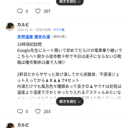
続きを読む
さっ飲んで帰ろ😎
0
207
カルビ
2026.03.20
1回目の訪問
サウナ飯
天然温泉 満天の湯
[ 神奈川県 ]
10時頃初訪問
Google先生にルート聞いて初めてだらけの電車乗り継いで
こちらへ🏃駅から徒歩数十秒で今日は迷子にならない😉靴
箱は種市篤暉16番で入場⚾️
2軒目だからササっと掛け湯してから炭酸泉、不感湯ジェ
ット入ってから🗼🧂🗼🗼で4セット
内湯だけでも風呂色々種類あって良き😍🗼サウナは初見は
温度より湿度で汗かくゆったり入れるアスティルみたいな
モツ煮イワシ黒星
イメージ☺️🧂も久々入ったけどここ予想より熱くていい🤤
モツもイワシもアブラ乗りまくりで🏆
続きを読む
小さいイスあって体感変わるのもいい🤤🤤
時間見て11時のオートロウリュ入って度肝抜かれる😳空い
0
203
てるから最上段行くも登ってる段階で痛い🥵ヤバさに気付
いてタオル巻くも息するのも痛い🥵🥵耐えて下空いた瞬間
カルビ