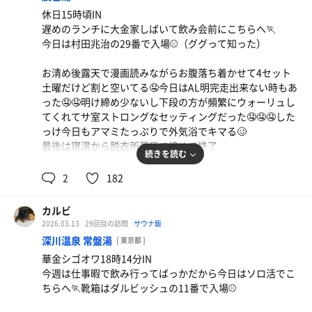
いつもここ来ると思うけど電車で来て🍺も入れたい🤣
休日15時頃IN
遅めのランチに大金家しばいて飲み会前にこちらへ🏃
今日は村田兆治の29番で入場⚾️（ググって知った）
お清め後露天で漫画読みながらお腹落ち着かせて4セット
土曜だけど割と空いてる🤤今日はAL明完走出来ない時もあ
った🤤🤤明け締め少ないし下段の方が頻繁にウォーリュし
てくれてサ室ストロングなセッティングだった🤤🤤🤤した
っけ今日もアマミたっぷりで外気浴でキマる🥴
最後は寝湯から脱衣所黒星で締めて終了
続きを読む
俺たち地元LOVE半径5キロが移動の枠😎
2
182
焼酎ハイボール
カルビ
隅田川リバーサイドでゆったり飲みながら帰宅
2026.03.13
29回目の訪問
サウナ飯
深川温泉 常盤湯
[ 東京都 ]
華金シゴオワ18時14分IN
今週は仕事暇で飲み行ってばっかだから今日はソロ活でこ
ちらへ🏃靴箱はダルビッシュの11番で入場⚾️