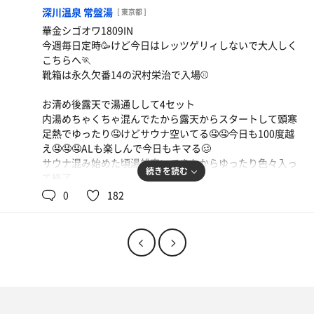
終了🤤
深川温泉 常盤湯
[ 東京都 ]
華金シゴオワ1809IN
軽く飲みながらこれ書いて今日は終了😪
今週毎日定時🥳けど今日はレッツゲリィしないで大人しく
こちらへ🏃
靴箱は永久欠番14の沢村栄治で入場⚾️
お清め後露天で湯通しして4セット
内湯めちゃくちゃ混んでたから露天からスタートして頭寒
足熱でゆったり🤤けどサウナ空いてる🤤🤤今日も100度越
え🤤🤤🤤ALも楽しんで今日もキマる🥴
サウナ混み始めた頃湯船空いてきたからゆったり色々入っ
続きを読む
て終了
0
182
今日は野球見ながら家でのんびり晩酌🙆