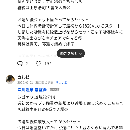
悩んでとりあえず近場のこちらへ🏃
靴箱は上原浩司19番で入場⚾️
お清め後ジェット当たってから3セット
今日も体内時計で計算して最初から1820ALからスタート
しました🤤徐々に段数上げながらセットこなす🤤🤤徐々に
天海も出ながら♾️チェアでキマる🥴
最後は露天、寝湯で締めて終了
続きを読む
時間も早いから軽く飲んで帰ろ🤪
2
197
カルビ
2026.03.02
28回目の訪問
サウナ飯
深川温泉 常盤湯
[ 東京都 ]
シゴオワ18時33分IN
週初めからプチ残業😎新規より近場で癒し求めてこちらへ
得製ラーメン
🏃靴箱中田翔の6番で入場⚾️
汗かいたしネギから食べればヘルシーにカロリー0で🏆
お清め後炭酸泉入ってから4セット
今日は浴室空いてたけど逆にサウナ並ぶくらい混んでる🤣