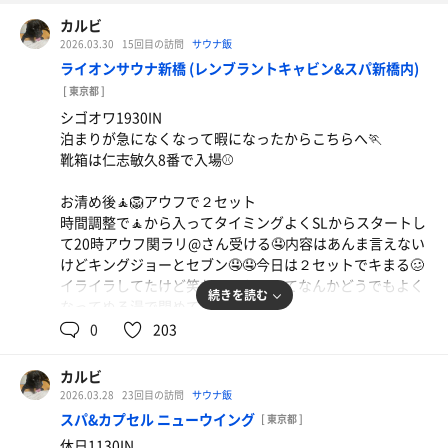
カルビ
2026.03.30
15回目の訪問
サウナ飯
ライオンサウナ新橋 (レンブラントキャビン&スパ新橋内)
[ 東京都 ]
シゴオワ1930IN
泊まりが急になくなって暇になったからこちらへ🏃
靴箱は仁志敏久8番で入場⚾️
お清め後🧘🦁アウフで２セット
時間調整で🧘から入ってタイミングよくSLからスタートし
て20時アウフ関ラリ@さん受ける🤤内容はあんま言えない
けどキングジョーとセブン🤤🤤今日は２セットでキまる🥴
イライラしてたけど笑わしてもらってなんかどうでもよく
続きを読む
なってぬる湯で閉めて終了
0
203
さっ呑んで帰ろ🥹
カルビ
2026.03.28
23回目の訪問
サウナ飯
スパ&カプセル ニューウイング
[ 東京都 ]
休日1130IN