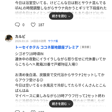
今日は浴室空いてる、けどこんな日は割とサウナ混んでる
🤣ALの時間調整しながらサウナ向かうとギリで下段座れた
🤣🤣今日はタイミング間違えると待ちもあり😭けどAL中
続きを読む
スタッフさんがアロマをストーブにかけるサービス受けれ
ました🤤上手いことAL5分前くらいから入って3段目で耐
0
187
え切って強めの水風呂入ってキマる🥴
締めに湯船でゆったりしてたら時間ギリギリに気付いて急
カルビ
いで終了🤣
2026.03.16
14回目の訪問
サウナ飯
トーセイホテル ココネ築地銀座プレミア
[ 東京都 ]
明日夜勤頑張れば3.5連休😏
シゴオワ18時頃IN
連休中の夜勤にイライラしながら怒り任せに代休書いてか
らこちらへ🏃靴箱20番で戸郷翔征入場⚾️
お清め後白湯、炭酸泉で交代浴からサウナ2セットしてか
らアウフ受ける🥴
今日は空いてる☺️水風呂で冷却してたら🐰くんさんとこん
ばんは🙇
マイペースに楽しみながら19時アウフ行って2セット終わ
りに冷却🤤アウフ3セット目バケツ一杯の水に恐怖しなが
続きを読む
ら向かう🤤🤤やっぱ半端ね🤤🤤🤤痛過ぎて怖くて出れない
🤤🤤🤤🤤ラスト何杯かもうやめてって心の声ダダ漏れでな