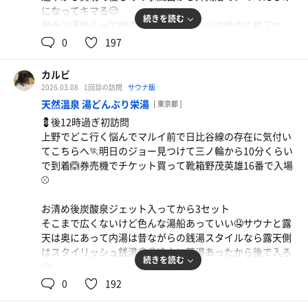
になってキマる🥴
続きを読む
最後は湯船入って脱衣所でエビスビールで締めて終了🍺
0
197
個人的にはここもかなりハマりました🤤
カルビ
2026.03.08
1回目の訪問
サウナ飯
天然温泉 湯どんぶり栄湯
[ 東京都 ]
💈後12時過ぎ初訪問
上野でどこ行く悩んでマルイ前で日比谷線の存在に気付い
てこちらへ🏃明日のジョー見つけて三ノ輪から10分くらい
で到着🙆券売機でチケット買って靴箱野茂英雄16番で入場
サゴシたたき
⚾️
1人0次会もスエットでいいのも楽、飲み行く育ちが一
緒のやつと🏆
お清め後炭酸泉ジェット入ってから3セット
焼酎ハイボール
そこまで広くないけど色んな湯船あっていい🤤サウナと露
今週もお疲れ様でしたKP
天は奥にあって内湯は昔ながらの銭湯スタイルなら露天側
はスタイリッシュ銭湯🤤🤤途中に薬湯あったから後で入ろ
続きを読む
😉
サウナはダブルストーブで割と見たことない作り😳ストー
0
192
ブ側は足焼ける🤣AL2回当たったけどミニパンカーあって