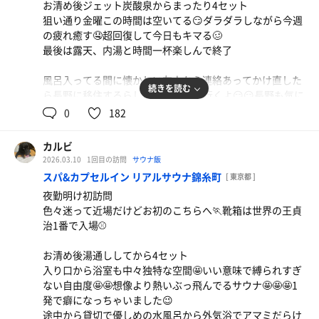
お清め後ジェット炭酸泉からまったり4セット
狙い通り金曜この時間は空いてる😏ダラダラしながら今週
の疲れ癒す🤤超回復して今日もキマる🥴
最後は露天、内湯と時間一杯楽しんで終了
シウマイ弁当etc
風呂入ってる間に懐かしい友人から連絡あってかけ直した
続きを読む
まさかのポテサラが1番旨い😋
ら長野に移住するらしい😏多分遊び行くよ😏😏長野も気に
なるサウナ一杯あるし😏😏😏
0
182
肉野菜炒め定食
ニンニク効いててパンチあってボリュームもあって🏆
カルビ
2026.03.10
1回目の訪問
サウナ飯
スパ&カプセルイン リアルサウナ錦糸町
[ 東京都 ]
夜勤明け初訪問
色々迷って近場だけどお初のこちらへ🏃靴箱は世界の王貞
治1番で入場⚾️
お清め後湯通ししてから4セット
入り口から浴室も中々独特な空間🤩いい意味で縛られすぎ
ない自由度🤩🤩想像より熱いぶっ飛んでるサウナ🤩🤩🤩1
発で癖になっちゃいました😉
途中から貸切で優しめの水風呂から外気浴でアマミだらけ