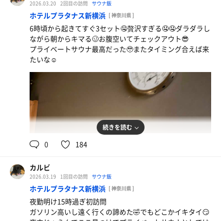
立たずに滑って下段🤪怖くて立てないからこれ大事🤪🤪出
2026.03.20
2回目の訪問
サウナ飯
たら体真っ赤🤬丁度いい水風呂でゆったり冷却して暖簾の
ホテルプラタナス新横浜
[ 神奈川県 ]
向こうにある隠れ整いスペースでなんか見たことあるマン
6時頃から起きてすぐ3セット🤤贅沢すぎる🤤🤤ダラダラし
ション見てキマる🥴
ながら朝からキマる🥴お腹空いてチェックアウト😎
最後は露天一通り入って炭酸泉で締めて終了
プライベートサウナ最高だった🥹またタイミング合えば来
チャーシュー丼
たいな☺️
出た後見えたマンションGoogle先生に聞いたらルネ神星川
キムチもうまい🏆
って名前で高速から見たことあったんだ😉上星川初めて来
たけどよく通り過ぎはしてたんだね🤩
サウナラーメンビールと僕の三大欲求満たして帰宅🏃
続きを読む
0
184
カルビ
2026.03.19
1回目の訪問
サウナ飯
ホテルプラタナス新横浜
[ 神奈川県 ]
夜勤明け15時過ぎ初訪問
ガソリン高いし遠く行くの諦めた🤣でもどこかイキタイ😏