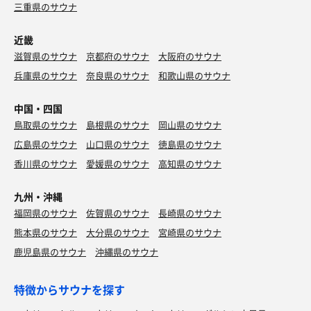
三重県のサウナ
近畿
滋賀県のサウナ
京都府のサウナ
大阪府のサウナ
兵庫県のサウナ
奈良県のサウナ
和歌山県のサウナ
中国・四国
鳥取県のサウナ
島根県のサウナ
岡山県のサウナ
広島県のサウナ
山口県のサウナ
徳島県のサウナ
香川県のサウナ
愛媛県のサウナ
高知県のサウナ
九州・沖縄
焼酎ハイボール
福岡県のサウナ
佐賀県のサウナ
長崎県のサウナ
今日もストリートからKP
熊本県のサウナ
大分県のサウナ
宮崎県のサウナ
唐揚げ定食
サックサクでうまぁで🏆次はマヨネーズも貰おう
鹿児島県のサウナ
沖縄県のサウナ
特徴からサウナを探す