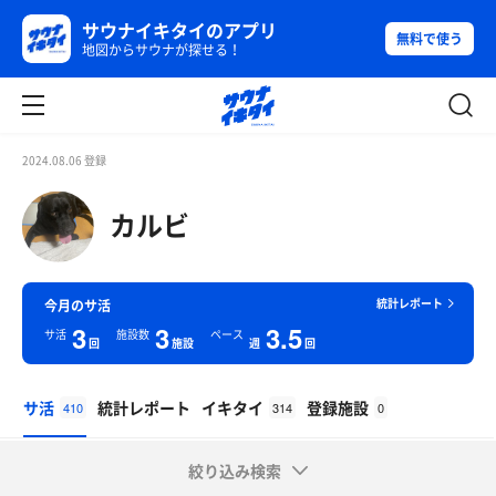
サウナイキタイのアプリ
無料で使う
地図からサウナが探せる！
2024.08.06 登録
カルビ
統計レポート
今月のサ活
3
3
3.5
サ活
施設数
ペース
回
施設
週
回
サ活
統計レポート
イキタイ
登録施設
410
314
0
絞り込み検索