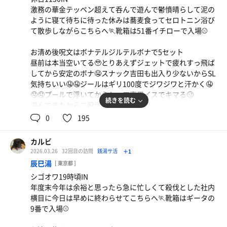
激務の華金テッペン超えて呑んで遊んで鬱憤晴らして泥の
ように寝て待ちに待った休みは蕎麦食ってセロトニン浴び
て散歩しながらこちらへ🏃靴箱は51番イチローで入場⚾️
お清め後呪文はボナテルジルテルボナで5セット
昼前は本当空いてる🥹とりあえずジェットで疲れすっ飛ば
してから安定のボナ🤤スナック吉田も出入り少ないからSL
気持ちいい🤤🤤ジールはギリ100度でジワジワと汗かく🤤
🤤🤤プールで浮いてからシャア専用イスでキマる🥴
続きを読む
混んできたから二股温泉で締める😉
3階上がってやりたい放題やって2時間くらい仮眠して終了
0
195
これから地元帰ってパリ😎
カルビ
2026.03.26
32回目の訪問
銭湯サ活
＋1
辰巳湯
[ 東京都 ]
シゴオワ19時頃IN
年度末今年は余裕と思ったら急に忙しくて殺伐とした社内
横目に今日は早めに終わらせてこちらへ🏃靴箱はギータの
9番で入場⚾️