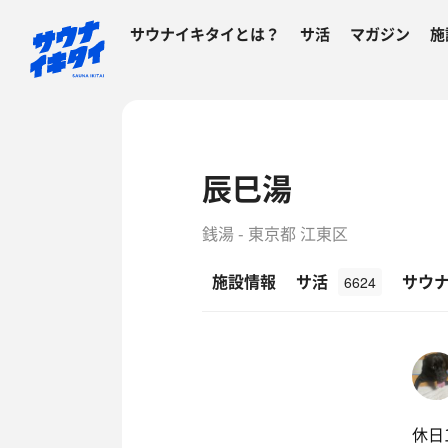
サウナイキタイとは？
サ活
マガジン
施
辰巳湯
銭湯 - 東京都 江東区
施設情報
サ活
サウ
6624
休日