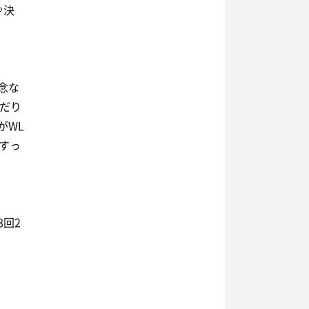
決
念な
だり
がWL
ちすっ
回2