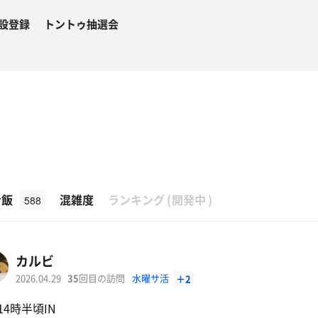
設登録
トントゥ抽選会
β
ナ飯
混雑度
ランキング
(
開発中
)
588
カルビ
2026.04.29
35
回目の訪問
水曜サ活
＋2
14時半頃IN