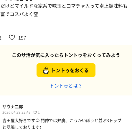
屋だけどマイルドな家系で味玉とコマチャ入って卓上調味料も
富でコスパよく🏆
2
197
このサ活が気に入ったらトントゥをおくってみよう
トントゥをおくる
トントゥとは？
サウナ二郎
2026.04.29 22:43
1
吉田屋大好きです😍 門仲では弁慶、こうかいぼうと並ぶ3トップ
と認識しております❗️