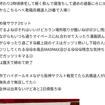
終わり2時頃帰宅して軽く飲んで寝落ちして遅めの昼飯に🍜に
からこちらへ🏃靴箱髙橋遥人29番で入場⚾️
め後サウナ3セット
でるよね🤣それはいいけどカラン場所取りが酷いね🤣🤣少し残
ながらもいつも通りマイペースにAL合わせて入ったり漫画読ん
がらゆったり過ごす🤤最上段のイスはガッツリ熱いし下段の人
ツリしてくれる🤤🤤水風呂MADMAX浴びる🤤🤤🤤残念な気持
でガッツリキマる🥴
は露天で締めて終了
所でハイボールキメながら阪神ヤクルト戦見てたら髙橋遥人が8
無失点で無双してた⚾️
全休は出来ないけどあと2日頑張ろ🤩