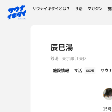
サウナイキタイとは？
サ活
マガジン
施
辰巳湯
銭湯 - 東京都 江東区
施設情報
サ活
サウ
6625
15時