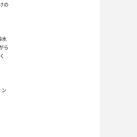
けの
水
がら
よく
ィン