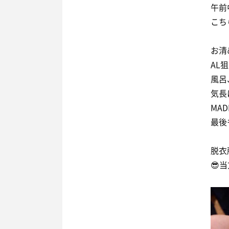
午前
こち
お清
AL
風呂
気長
MA
最後
脱衣
😎