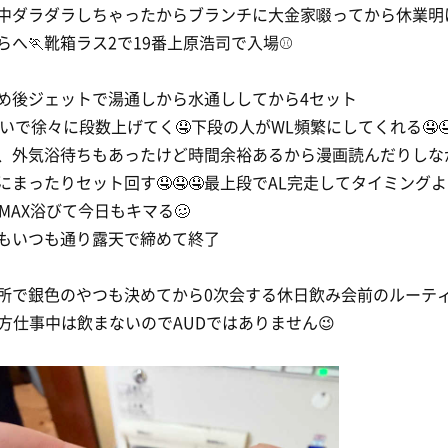
中ダラダラしちゃったからブランチに大金家啜ってから休業明
らへ🏃靴箱ラス2で19番上原浩司で入場⚾️
め後ジェットで湯通しから水通ししてから4セット
狙いで徐々に段数上げてく🤤下段の人がWL頻繁にしてくれる🤤
、外気浴待ちもあったけど時間余裕あるから漫画読んだりしな
にまったりセット回す🤤🤤🤤最上段でAL完走してタイミング
DMAX浴びて今日もキマる🥴
もいつも通り露天で締めて終了
所で銀色のやつも決めてから0次会する休日飲み会前のルーテ
当方仕事中は飲まないのでAUDではありません😉