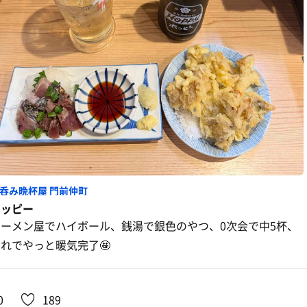
呑み晩杯屋 門前仲町
ホッピー
ラーメン屋でハイボール、銭湯で銀色のやつ、0次会で中5杯、
れでやっと暖気完了🤩
0
189