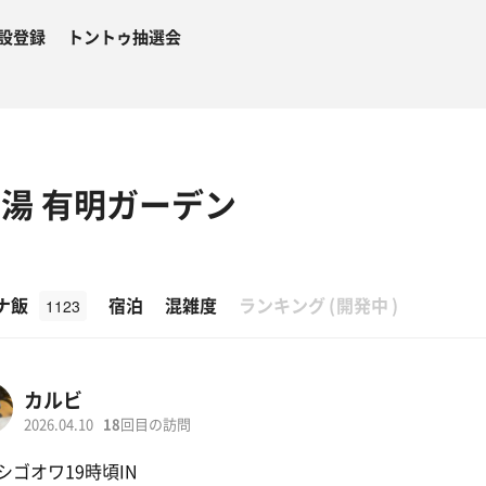
設登録
トントゥ抽選会
湯 有明ガーデン
β
ナ飯
宿泊
混雑度
ランキング
(
開発中
)
1123
カルビ
2026.04.10
18
回目の訪問
シゴオワ19時頃IN