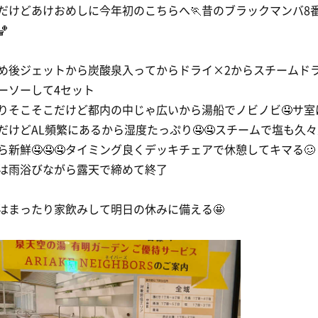
だけどあけおめしに今年初のこちらへ🏃昔のブラックマンバ8

め後ジェットから炭酸泉入ってからドライ×2からスチームド
ーソーして4セット
りそこそこだけど都内の中じゃ広いから湯船でノビノビ🤤サ室
だけどAL頻繁にあるから湿度たっぷり🤤🤤スチームで塩も久
ら新鮮🤤🤤🤤タイミング良くデッキチェアで休憩してキマる🥴
は雨浴びながら露天で締めて終了
はまったり家飲みして明日の休みに備える🤩