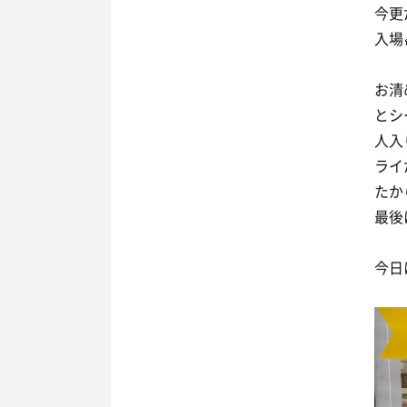
今更
入場
お清
とシ
人入
ライ
たか
最後
今日