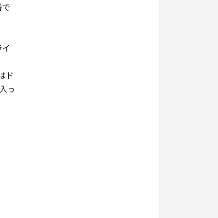
番で
ライ
はド
々入っ