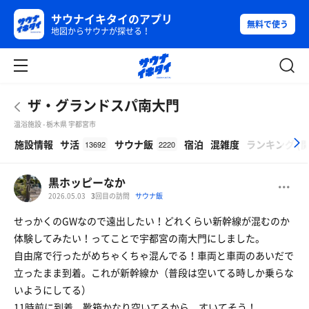
サウナイキタイのアプリ
無料で使う
地図からサウナが探せる！
ザ・グランドスパ南大門
温浴施設 - 栃木県 宇都宮市
β
施設情報
サ活
サウナ飯
宿泊
混雑度
ランキング
(
13692
2220
黒ホッピーなか
2026.05.03
3
回目の訪問
サウナ飯
せっかくのGWなので遠出したい！どれくらい新幹線が混むのか
体験してみたい！ってことで宇都宮の南大門にしました。
自由席で行ったがめちゃくちゃ混んでる！車両と車両のあいだで
立ったまま到着。これが新幹線か（普段は空いてる時しか乗らな
いようにしてる）
11時前に到着。靴箱かなり空いてるから、すいてそう！