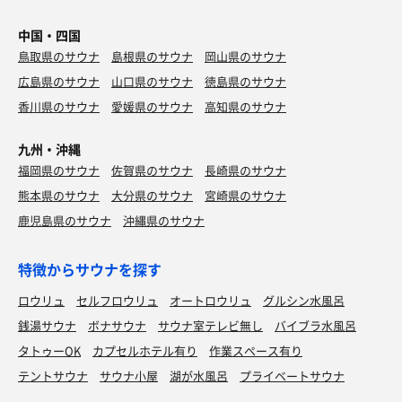
中国・四国
鳥取県のサウナ
島根県のサウナ
岡山県のサウナ
広島県のサウナ
山口県のサウナ
徳島県のサウナ
香川県のサウナ
愛媛県のサウナ
高知県のサウナ
九州・沖縄
福岡県のサウナ
佐賀県のサウナ
長崎県のサウナ
熊本県のサウナ
大分県のサウナ
宮崎県のサウナ
鹿児島県のサウナ
沖縄県のサウナ
特徴からサウナを探す
ロウリュ
セルフロウリュ
オートロウリュ
グルシン水風呂
銭湯サウナ
ボナサウナ
サウナ室テレビ無し
バイブラ水風呂
タトゥーOK
カプセルホテル有り
作業スペース有り
テントサウナ
サウナ小屋
湖が水風呂
プライベートサウナ