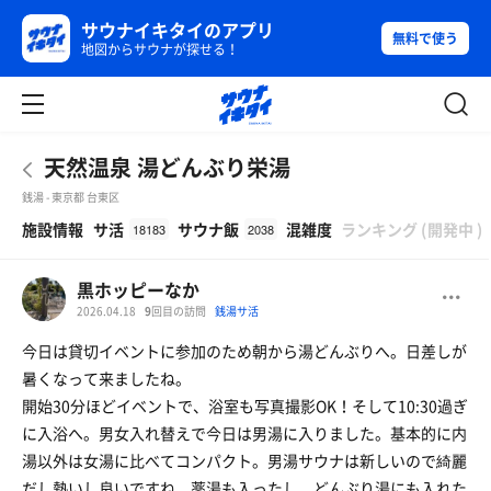
サウナイキタイのアプリ
無料で使う
地図からサウナが探せる！
天然温泉 湯どんぶり栄湯
銭湯 - 東京都 台東区
β
施設情報
サ活
サウナ飯
混雑度
ランキング
(
開発中
)
18183
2038
黒ホッピーなか
2026.04.18
9
回目の訪問
銭湯サ活
今日は貸切イベントに参加のため朝から湯どんぶりへ。日差しが
暑くなって来ましたね。
開始30分ほどイベントで、浴室も写真撮影OK！そして10:30過ぎ
に入浴へ。男女入れ替えで今日は男湯に入りました。基本的に内
湯以外は女湯に比べてコンパクト。男湯サウナは新しいので綺麗
だし熱いし良いですね。薬湯も入ったし、どんぶり湯にも入れた