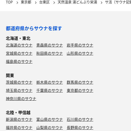
TOP
東京都
台東区
天然温泉 湯どんぶり栄湯
サ活（サウナ記
都道府県からサウナを探す
北海道・東北
北海道のサウナ
青森県のサウナ
岩手県のサウナ
宮城県のサウナ
秋田県のサウナ
山形県のサウナ
福島県のサウナ
関東
茨城県のサウナ
栃木県のサウナ
群馬県のサウナ
埼玉県のサウナ
千葉県のサウナ
東京都のサウナ
神奈川県のサウナ
北陸・甲信越
新潟県のサウナ
富山県のサウナ
石川県のサウナ
福井県のサウナ
山梨県のサウナ
長野県のサウナ