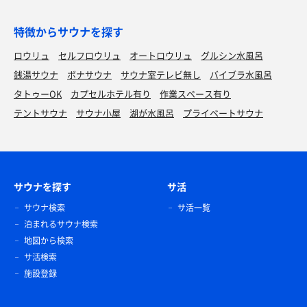
特徴からサウナを探す
ロウリュ
セルフロウリュ
オートロウリュ
グルシン水風呂
銭湯サウナ
ボナサウナ
サウナ室テレビ無し
バイブラ水風呂
タトゥーOK
カプセルホテル有り
作業スペース有り
テントサウナ
サウナ小屋
湖が水風呂
プライベートサウナ
サウナを探す
サ活
サウナ検索
サ活一覧
泊まれるサウナ検索
地図から検索
サ活検索
施設登録