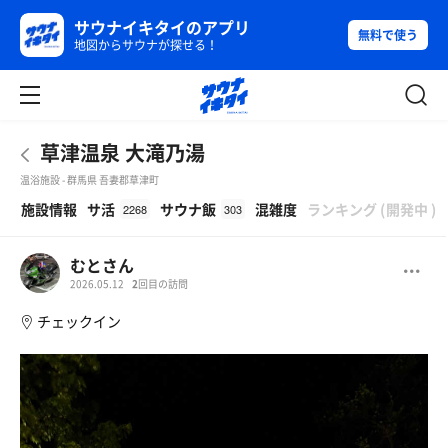
サウナイキタイのアプリ
無料で使う
地図からサウナが探せる！
草津温泉 大滝乃湯
温浴施設 - 群馬県 吾妻郡草津町
β
施設情報
サ活
サウナ飯
混雑度
ランキング
(
開発中
)
2268
303
むとさん
2026.05.12
2
回目の訪問
チェックイン