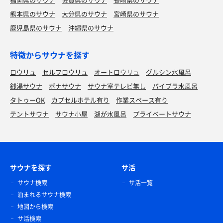
熊本県のサウナ
大分県のサウナ
宮崎県のサウナ
鹿児島県のサウナ
沖縄県のサウナ
特徴からサウナを探す
ロウリュ
セルフロウリュ
オートロウリュ
グルシン水風呂
銭湯サウナ
ボナサウナ
サウナ室テレビ無し
バイブラ水風呂
タトゥーOK
カプセルホテル有り
作業スペース有り
テントサウナ
サウナ小屋
湖が水風呂
プライベートサウナ
サウナを探す
サ活
サウナ検索
サ活一覧
泊まれるサウナ検索
地図から検索
サ活検索