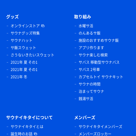
グッズ
取り組み
オンラインストア
水曜サ活
サウナグッズ特集
のんあるサ飯
サウナハット
施設のおすすめサウナ飯
サ飯スウェット
アプリ作ります
さうないきたいスウェット
サウナ楽しむ検索
2021年 夏 その1
サバス 移動型サウナバス
2021年 夏 その1
サバス 2号車
2021年 冬
カプセルトイ サウナキット
サウナの時間
泊まってサウナ
銭湯サ活
サウナイキタイについて
メンバーズ
サウナイキタイとは
サウナイキタイメンバーズ
誕生時のお話
メンバーズロッカー