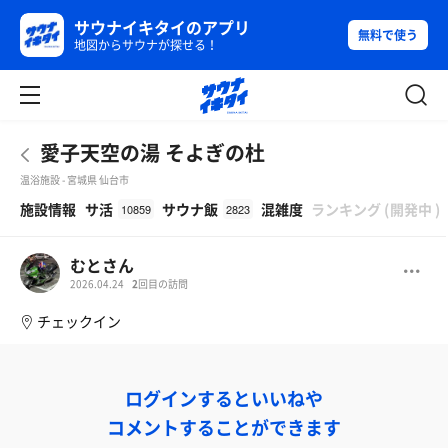
サウナイキタイのアプリ
無料で使う
地図からサウナが探せる！
愛子天空の湯 そよぎの杜
温浴施設 - 宮城県 仙台市
β
施設情報
サ活
サウナ飯
混雑度
ランキング
(
開発中
)
10859
2823
むとさん
2026.04.24
2
回目の訪問
チェックイン
ログインするといいねや
コメントすることができます