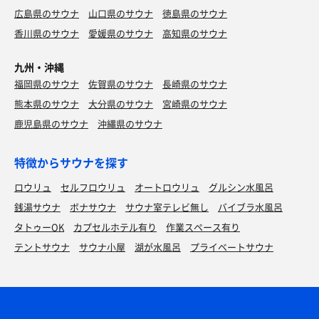
広島県のサウナ
山口県のサウナ
徳島県のサウナ
香川県のサウナ
愛媛県のサウナ
高知県のサウナ
九州・沖縄
福岡県のサウナ
佐賀県のサウナ
長崎県のサウナ
熊本県のサウナ
大分県のサウナ
宮崎県のサウナ
鹿児島県のサウナ
沖縄県のサウナ
特徴からサウナを探す
ロウリュ
セルフロウリュ
オートロウリュ
グルシン水風呂
銭湯サウナ
ボナサウナ
サウナ室テレビ無し
バイブラ水風呂
タトゥーOK
カプセルホテル有り
作業スペース有り
テントサウナ
サウナ小屋
湖が水風呂
プライベートサウナ