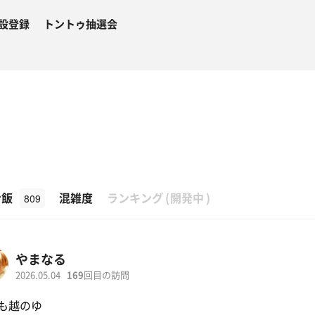
設登録
トントゥ抽選会
β
ナ飯
混雑度
ランキング
(
開発中
)
809
やまなる
2026.05.04
169
回目の訪問
も越のゆ