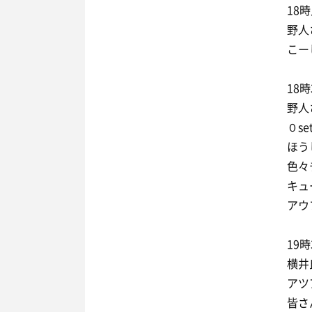
18
野人
こー
18
野人
０s
ほう
色々
キュ
アウ
19
横井
アツ
皆さ