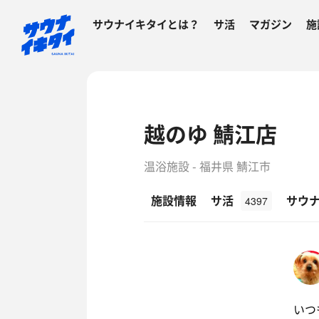
サウナイキタイとは？
サ活
マガジン
施
越のゆ 鯖江店
温浴施設 - 福井県 鯖江市
施設情報
サ活
サウ
4397
いつ