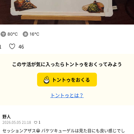
80℃
16℃
1
46
このサ活が気に入ったらトントゥをおくってみよう
トントゥをおくる
トントゥとは？
野人
2026.05.05 21:18
1
セッションアザス😁 バケツキューゲルは見た目にも良い感じでし