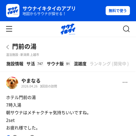
サウナイキタイのアプリ
無料で使う
地図からサウナが探せる！
門前の湯
温浴施設 - 新潟県 上越市
β
施設情報
サ活
サウナ飯
混雑度
ランキング
(
開発中
)
747
91
やまなる
2026.04.26
3
回目の訪問
ホテル門前の湯
7時入湯
朝サウナはメチャクチャ気持ちいいですね。
2set
お疲れ様でした。