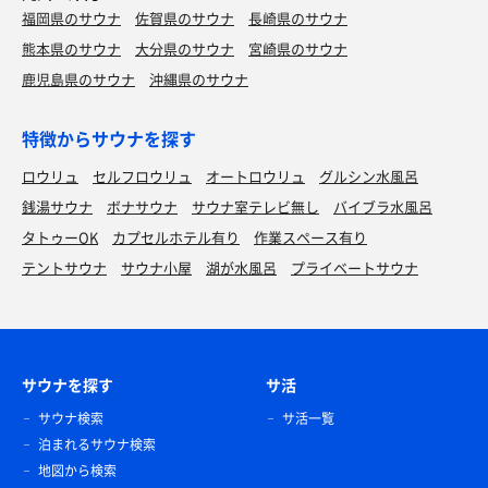
福岡県のサウナ
佐賀県のサウナ
長崎県のサウナ
熊本県のサウナ
大分県のサウナ
宮崎県のサウナ
鹿児島県のサウナ
沖縄県のサウナ
特徴からサウナを探す
ロウリュ
セルフロウリュ
オートロウリュ
グルシン水風呂
銭湯サウナ
ボナサウナ
サウナ室テレビ無し
バイブラ水風呂
タトゥーOK
カプセルホテル有り
作業スペース有り
テントサウナ
サウナ小屋
湖が水風呂
プライベートサウナ
サウナを探す
サ活
サウナ検索
サ活一覧
泊まれるサウナ検索
地図から検索