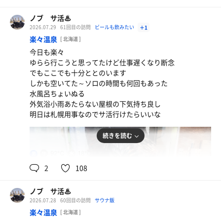
ノブ サ活♨
2026.07.29
61回目の訪問
ビールも飲みたい
＋1
楽々温泉
[ 北海道 ]
水
今日も楽々
ゆらら行こうと思ってたけど仕事遅くなり断念
でもここでも十分ととのいます
しかも空いてた～ソロの時間も何回もあった
水風呂ちょいぬる
外気浴小雨あたらない屋根の下気持ち良し
明日は札幌用事なのでサ活行けたらいいな
続きを読む
92℃
18℃
男
2
108
ノブ サ活♨
入浴セットの鮨天セット
2026.07.28
60回目の訪問
サウナ飯
生ビール
メニューいろいろ美味しそう 旨すぎた
楽々温泉
[ 北海道 ]
旨すぎた