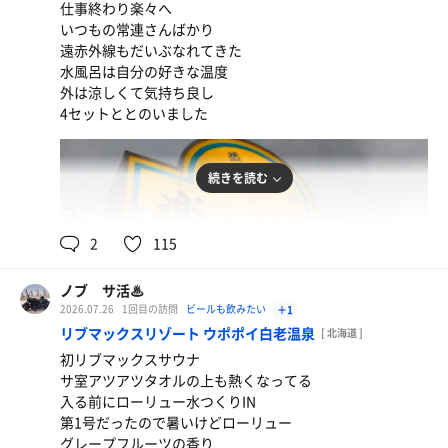
仕事終わり楽々へ
スーパードライ
いつもの常連さんばかり
水
遠赤外線もだいぶなれてきた
水風呂は自分の好きな温度
水
外は涼しくて気持ち良し
4セットととのいました
続きを読む
90℃
17.5℃
男
2
115
ノブ サ活♨
2026.07.26
1回目の訪問
ビールも飲みたい
＋1
リブマックスリゾート ウポポイ白老温泉
[ 北海道 ]
初リブマックスサウナ
サ室アツアツタオルの上も熱くなってる
スーバードライ
入る前にローリュー水つくりIN
第1号だったので暑いけどローリュー
水
グレープフルーツの香り