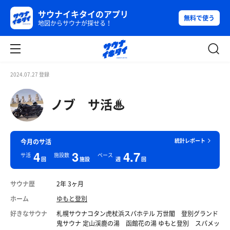
サウナイキタイのアプリ
無料で使う
地図からサウナが探せる！
2024.07.27 登録
ノブ サ活♨
統計レポート
今月のサ活
4
3
4.7
サ活
施設数
ペース
回
施設
週
回
サウナ歴
2年 3ヶ月
ホーム
ゆもと登別
好きなサウナ
札幌サウナコタン虎杖浜スパホテル 万世閣 登別グランド
鬼サウナ 定山渓鹿の湯 函館花の湯 ゆもと登別 スパメッ