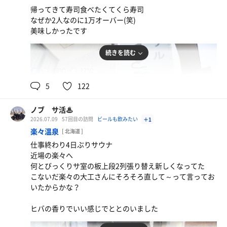
久しぶりに行ったらあんかけ焼きそば無くて残念だっ
帰ってきて寿司食べたくてくら寿司
た白湯と迷った
なぜか2人なのに1万オーバー(笑)
美味しかったです
スーパードライ
水
続きを読む
86℃
17℃
男
5
122
ノブ サ活♨
2026.07.09
57回目の訪問
ビールも飲みたい
＋1
楽々温泉
[ 北海道 ]
仕事終わり4日ぶりサウナ
近場の楽々へ
何とびっくりサ室の板上段2列張り替え新しくなってた
こないだ楽々の大工さんにそろそろ直して～って言ってお
いたからかな？
ヒバの香りでいい感じでととのいました