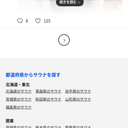
続きを読む
92℃
18℃
男
8
125
焼き肉
ご馳走さまでした
都道府県からサウナを探す
生ビール
北海道・東北
北海道のサウナ
青森県のサウナ
岩手県のサウナ
宮城県のサウナ
秋田県のサウナ
山形県のサウナ
水
ピリ辛ネギ牛丼チョレギサラダセット
福島県のサウナ
カレールーだけも頼んだ旨すぎ カレーは飲み物(笑)
スーパードライ
関東
茨城県のサウナ
栃木県のサウナ
群馬県のサウナ