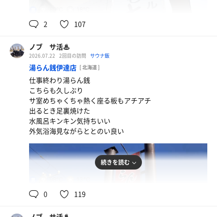
88℃
18℃
男
2
107
ノブ サ活♨
2026.07.22
2回目の訪問
サウナ飯
湯らん銭伊達店
[ 北海道 ]
仕事終わり湯らん銭
こちらも久しぶり
サ室めちゃくちゃ熱く座る板もアチアチ
出るとき足裏焼けた
水風呂キンキン気持ちいい
外気浴海見ながらととのい良い
続きを読む
98℃
13℃
男
0
119
ノブ サ活♨