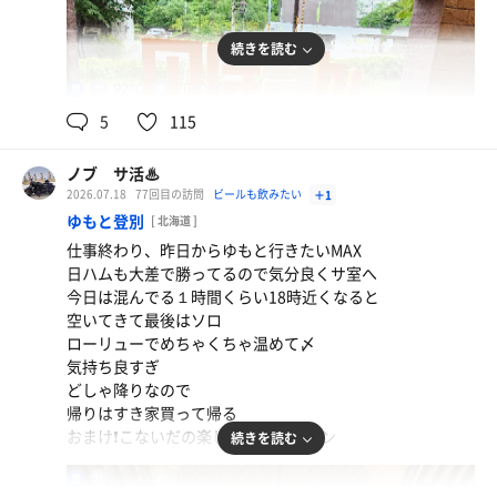
穴子天丼
カツカレー売り切れ海老フライ売り切れ ピザが激ウマ
続きを読む
ビックリ
92℃
26℃,14℃
男
スーパードライ
5
115
水
ノブ サ活♨
2026.07.18
77回目の訪問
ビールも飲みたい
＋1
ゆもと登別
[ 北海道 ]
仕事終わり、昨日からゆもと行きたいMAX
日ハムも大差で勝ってるので気分良くサ室へ
アサヒスーパードライ
今日は混んでる１時間くらい18時近くなると
ちくわカイワレシソ梅干し旨
空いてきて最後はソロ
ローリューでめちゃくちゃ温めて〆
水
気持ち良すぎ
どしゃ降りなので
帰りはすき家買って帰る
おまけ❗こないだの楽しかったエスコン
続きを読む
88℃
18℃
男