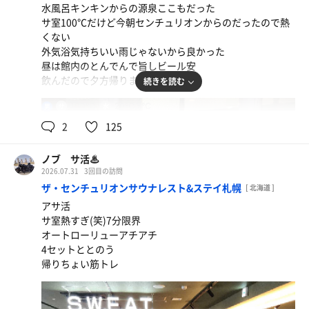
水風呂キンキンからの源泉ここもだった
サ室100℃だけど今朝センチュリオンからのだったので熱
水
くない
外気浴気持ちいい雨じゃないから良かった
昼は館内のとんでんで旨しビール安
飲んだので夕方帰ります
続きを読む
100℃
20℃,7℃
男
2
125
ノブ サ活♨
2026.07.31
3回目の訪問
ザ・センチュリオンサウナレスト&ステイ札幌
[ 北海道 ]
アサヒスーパードライ
アサ活
やっぱり魚は酒のつまみに合う
サ室熱すぎ(笑)7分限界
オートローリューアチアチ
水
4セットととのう
帰りちょい筋トレ