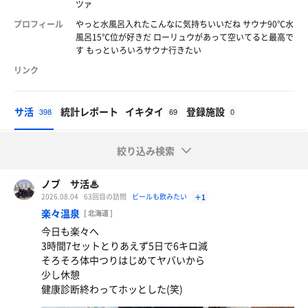
ツァ
プロフィール
やっと水風呂入れたこんなに気持ちいいだね サウナ90℃水
風呂15℃位が好きだ ローリュウがあって空いてると最高で
す もっといろいろサウナ行きたい
リンク
サ活
統計レポート
イキタイ
登録施設
398
69
0
絞り込み検索
ノブ サ活♨
2026.08.04
63回目の訪問
ビールも飲みたい
＋1
楽々温泉
[ 北海道 ]
今日も楽々へ
3時間7セットとりあえず5日で6キロ減
そろそろ体中つりはじめてヤバいから
少し休憩
健康診断終わってホッとした(笑)