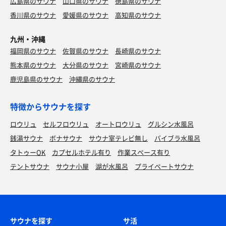
広島県のサウナ
山口県のサウナ
徳島県のサウナ
香川県のサウナ
愛媛県のサウナ
高知県のサウナ
九州・沖縄
福岡県のサウナ
佐賀県のサウナ
長崎県のサウナ
熊本県のサウナ
大分県のサウナ
宮崎県のサウナ
鹿児島県のサウナ
沖縄県のサウナ
特徴からサウナを探す
ロウリュ
セルフロウリュ
オートロウリュ
グルシン水風呂
銭湯サウナ
ボナサウナ
サウナ室テレビ無し
バイブラ水風呂
タトゥーOK
カプセルホテル有り
作業スペース有り
テントサウナ
サウナ小屋
湖が水風呂
プライベートサウナ
サウナを探す
サ活