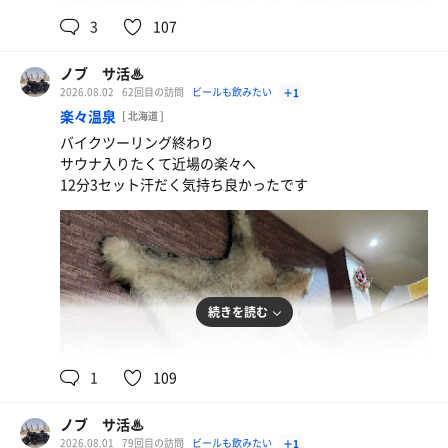
3
107
ノブ サ活♨
2026.08.02
62回目の訪問
ビールも飲みたい
＋1
楽々温泉
[ 北海道 ]
味噌角煮
バイクツーリング終わり
サウナ入りたくて近場の楽々へ
スーパードライ
12分3セット汗だく気持ち良かったです
水
続きを読む
90℃
18℃
男
1
109
ノブ サ活♨
2026.08.01
79回目の訪問
ビールも飲みたい
＋1