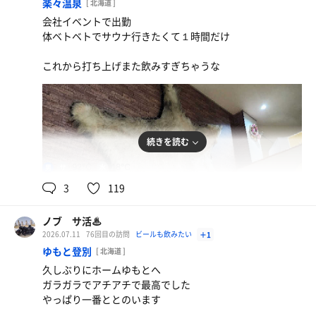
楽々温泉
[ 北海道 ]
会社イベントで出勤
体ベトベトでサウナ行きたくて１時間だけ
これから打ち上げまた飲みすぎちゃうな
続きを読む
92℃
18℃
男
3
119
ノブ サ活♨
2026.07.11
76回目の訪問
ビールも飲みたい
＋1
ゆもと登別
[ 北海道 ]
久しぶりにホームゆもとへ
ガラガラでアチアチで最高でした
水
やっぱり一番ととのいます
Bセットカレーラーメン