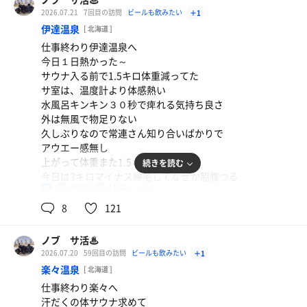
2026.07.21
7回目の訪問
ビールも飲みたい
＋1
伊達温泉
[ 北海道 ]
仕事終わり伊達温泉へ
今日１日熱かった～
サウナ入る前で1.5キロ体重減ってた
刺身
サ室は、温度計より体感熱い
週末は、刺身食べたくなる
水風呂キンキン３０秒で痺れる気持ち良さ
外は無風で物足りない
アサヒスーパードライ
久しぶりなので常連さん知り合いばかりで
アウエー感無し
上がって体重また1.5キロ減
続きを読む
水
今日は3キロマイナス帰宅してなぜか脇腹つる
88℃
11℃
男
痛くて10分フリーズしてた
それでもサウナは、最高ですね
8
121
ノブ サ活♨
2026.07.20
59回目の訪問
ビールも飲みたい
＋1
楽々温泉
[ 北海道 ]
仕事終わり楽々へ
プロテイン
汗だくの体サウナ求めて