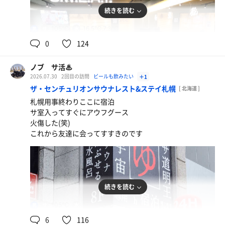
続きを読む
105℃
16.5℃,7.3℃
男
0
124
ノブ サ活♨
2026.07.30
2回目の訪問
ビールも飲みたい
＋1
ザ・センチュリオンサウナレスト&ステイ札幌
[ 北海道 ]
札幌用事終わりここに宿泊
サ室入ってすぐにアウフグース
火傷した(笑)
これから友達に会ってすすきのです
続きを読む
105℃
17℃,7.3℃
男
6
116