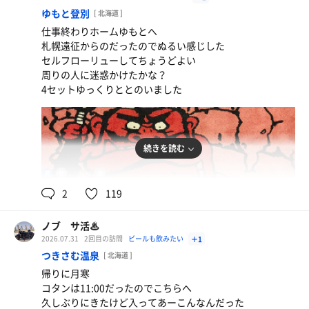
ゆもと登別
[ 北海道 ]
仕事終わりホームゆもとへ
札幌遠征からのだったのでぬるい感じした
スーパードライ
セルフローリューしてちょうどよい
周りの人に迷惑かけたかな？
水
4セットゆっくりととのいました
続きを読む
88℃
17℃
男
2
119
ノブ サ活♨
霜降りステーキ丼
2026.07.31
2回目の訪問
ビールも飲みたい
＋1
トンテキは、いつも売り切れ 第2候補のスペアリブは
つきさむ温泉
[ 北海道 ]
メニューから無くなってた(笑) でも美味しかった
帰りに月寒
コタンは11:00だったのでこちらへ
スーパードライ
久しぶりにきたけど入ってあーこんなんだった