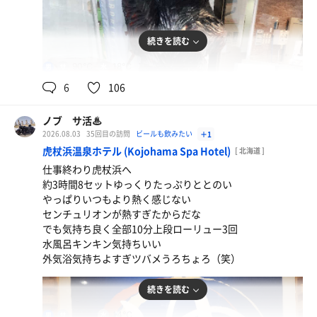
続きを読む
90℃
18℃
男
6
106
ノブ サ活♨
2026.08.03
35回目の訪問
ビールも飲みたい
＋1
虎杖浜温泉ホテル (Kojohama Spa Hotel)
[ 北海道 ]
仕事終わり虎杖浜へ
約3時間8セットゆっくりたっぷりととのい
やっぱりいつもより熱く感じない
センチュリオンが熱すぎたからだな
でも気持ち良く全部10分上段ローリュー3回
水風呂キンキン気持ちいい
外気浴気持ちよすぎツバメうろちょろ（笑）
続きを読む
94℃
14℃
男