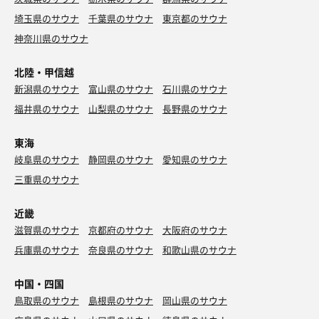
水
埼玉県のサウナ
千葉県のサウナ
東京都のサウナ
神奈川県のサウナ
北陸・甲信越
石焼き風プルコギビビンバ
新潟県のサウナ
富山県のサウナ
石川県のサウナ
我ながら旨い😋
福井県のサウナ
山梨県のサウナ
長野県のサウナ
アサヒスーパードライ
東海
水
岐阜県のサウナ
静岡県のサウナ
愛知県のサウナ
三重県のサウナ
近畿
滋賀県のサウナ
京都府のサウナ
大阪府のサウナ
兵庫県のサウナ
奈良県のサウナ
和歌山県のサウナ
中国・四国
鳥取県のサウナ
島根県のサウナ
岡山県のサウナ