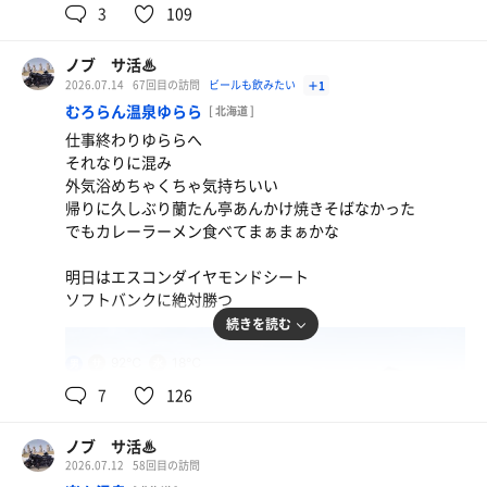
3
109
ノブ サ活♨
2026.07.14
67回目の訪問
ビールも飲みたい
＋1
むろらん温泉ゆらら
[ 北海道 ]
仕事終わりゆららへ
それなりに混み
外気浴めちゃくちゃ気持ちいい
帰りに久しぶり蘭たん亭あんかけ焼きそばなかった
でもカレーラーメン食べてまぁまぁかな
明日はエスコンダイヤモンドシート
ソフトバンクに絶対勝つ
続きを読む
92℃
18℃
男
7
126
ノブ サ活♨
2026.07.12
58回目の訪問