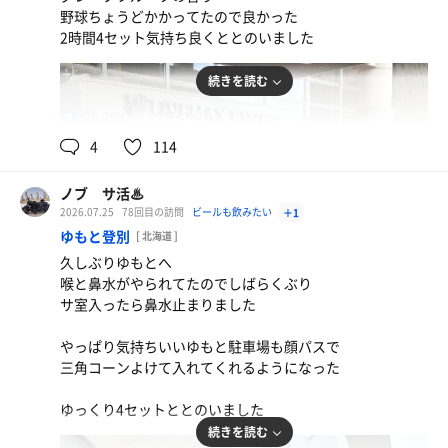
野球ちょうどかかってたので良かった
2時間4セット気持ち良くととのいました
続きを読む
98℃
19℃
男
4
114
ノブ サ活♨
2026.07.25
78回目の訪問
ビールも飲みたい
＋1
ゆもと登別
[ 北海道 ]
久しぶりゆもとへ
アサヒスーパードライとザバス
喉と鼻水がやられてたのでしばらくぶり
帰ってきて筋トレしながらカツとじ と梅干しカイワレ
サ室入ったら鼻水止まりました
サラダ作って旨し
やっぱり気持ちいいゆもと駐車場も顔パスで
水
三角コーンよけて入れてくれるようになった
ゆっくり4セットととのいました
続きを読む