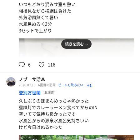
いつもどおり混みサ室も熱い
水
相撲見ながら横綱は負けた
外気浴風無くて暑い
水風呂ぬるく3分
3セットで上がり
続きを読む
92℃
18℃
男
キーマカレー
昨日から仕込んでたカレー 旨すぎ
6
116
アサヒスーパードライ
ノブ サ活♨
2026.07.19
6回目の訪問
ビールも飲みたい
＋1
水
登別万世閣
[ 北海道 ]
久しぶりのぼまんめっちゃ熱かった
昼鐵灯でカレーラーメン食べてからのIN
空いてて気持ち良かったです
水風呂からの源泉水風呂気持ちいい
けど今日はぬるかった