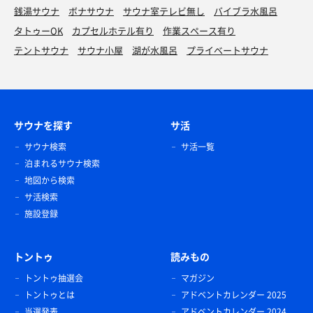
銭湯サウナ
ボナサウナ
サウナ室テレビ無し
バイブラ水風呂
唐揚げカレー
タトゥーOK
カプセルホテル有り
作業スペース有り
サウナ飯4種類のうちの1つ。美味しかった❗️
テントサウナ
サウナ小屋
湖が水風呂
プライベートサウナ
サウナを探す
サ活
サウナ検索
サ活一覧
泊まれるサウナ検索
地図から検索
サ活検索
施設登録
トントゥ
読みもの
トントゥ抽選会
マガジン
トントゥとは
アドベントカレンダー 2025
当選発表
アドベントカレンダー 2024