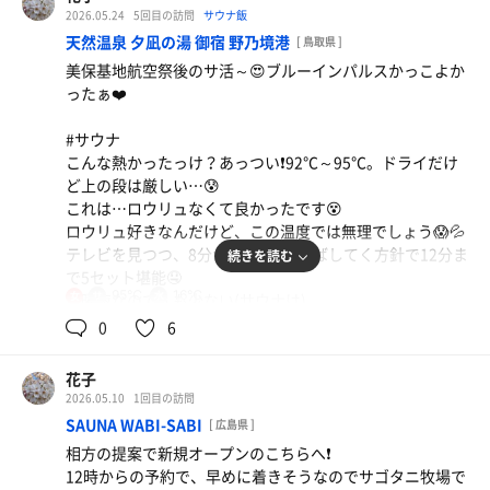
掛けられる😲‼️初めて見た❗️
夏は水風呂がぬるめになってしまう…😰
2026.05.24
5回目の訪問
サウナ飯
15秒くらいだけど両側からだから、結構な蒸気🥵熱々です
冬は雪見風呂ができるのと、足をお湯に浸けて外気浴でき
天然温泉 夕凪の湯 御宿 野乃境港
[ 鳥取県 ]
💕新しいからか時間も正確で(←これ大事)、00時と30分。
るけどね🎵
美保基地航空祭後のサ活～😍ブルーインパルスかっこよか
温度は86～88℃でしっかり発汗します‼️
3セット終わって、人が居ないと思って露天風呂向こう側
ったぁ❤️
の縁を歩いてキャンプ場を覗く。隙間から丸見えだけど人
牛カルビ丼セット
#水風呂
が居ないから大丈夫✌️
#サウナ
16℃で2段。深い方は肩近くまであります。
と振り向くと❗️あらま！レストランから完全に見えてる😱
こんな熱かったっけ？あっつい❗️92℃～95℃。ドライだけ
浅い段に座ると羽衣できる位置があることを発見して30秒
💦上からだから全身丸見えですわ…営業時間じゃないから
ど上の段は厳しい…😰
→1分。
良かったけど、お客さん居たら…😱😱😱💦見たくないもの
これは…ロウリュなくて良かったです😵
を見せてたかもです😵もちろんこっちも恥ずかしいけど😳
ロウリュ好きなんだけど、この温度では無理でしょう😱💦
#休憩スペース
😳😳気をつけよう❗️下のキャンプ場にばかり目が行って
テレビを見つつ、8分から1分ずつ延ばしてく方針で12分ま
続きを読む
サ室と水風呂の間に椅子が3脚。天井が高くて木がふんだ
た…😰
で5セット堪能🤤
んに使ってあるので快適な空間。風も、空いている上か
95℃
16℃
女
日曜夜なので人も少ない(サウナは)
ら、橫から入ってきて半外気浴という感じです😊💕
爽やかサ活から帰宅したら、世間は28～29℃の暑さ☀️😵💦
0
6
夏の暑い時期はどうなんだろ？とは思いますが。
やっぱり標高差ってすごいね。
#水風呂
あと、浴室とは別れているので、お風呂場の熱気が入って
16℃と私には冷え冷え…。こっちも30秒から最後は1分😊
こないのがいいです🙌 透明ガラスなので椅子でフニャ～と
花子
気持ちいい～😍
してるのが丸見えなのはまあ、ご愛敬(笑)すりガラスシー
2026.05.10
1回目の訪問
日焼け止めが塗り足らなかったために、真っ赤になった首
ルでもあるといいねぇ…😅
SAUNA WABI-SABI
[ 広島県 ]
筋が冷やされてます(笑)
相方の提案で新規オープンのこちらへ❗️
コンパクトなので、サウナ、水風呂、椅子の動線はいいで
12時からの予約で、早めに着きそうなのでサゴタニ牧場で
#休憩スペース
す。あと荷物棚が浴室にも、サ室にもあるので嬉しい❗️飲