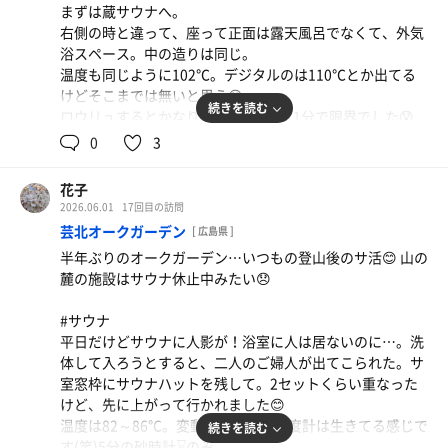
( ´∀｀)b
まずは蔵サウナへ。
#休憩スペース
だって気道を通る息が冷たくなるもの…。
右側の時と違って、座って正面は露天風呂でなくて、外気
こっち側はベッドが１台あり、嬉しい🎵😍
浴スペース。中の造りは同じ。
ただ、雨模様だったので利用者は少なかった。私は気にせ
でも、夏には外気温高いから氷を入れてもらおう…😅投稿
温度も同じように102℃。デジタルのは110℃とか出てる
ず横になったけど😊
見ると皆さん入れてもらってるみたいだし…😊
けどそこまでは無いと思う😅
外気浴しながらの水風呂みたいな…(笑)
続きを読む
ロウリュするとかなり熱い🥵❗️10分~11分で限界でした😰
とにかく気持ち良かった～😍💕
内湯側の室サウナもロウリュすると熱いけど12分は入れた
0
3
蔵蔵蔵室蔵蔵…外気浴が長く出来なくて3時間あまりで6セ
少し遠いけど、ランニング&サ活…癖になりそうです🥰
😊
ットしました～😊❤️
サウナハット忘れて、タオルで頭を保護しつつ、蔵室蔵室
自分でサウナハットを蔵横に掛けておいて、サウナに入っ
花子
蔵と5セット😍
てからあれ？どこ？落とした？と挙動不審になったセット
2026.06.01
17回目の訪問
もありましたが、楽しく気持ち良く堪能😂💓
芸北オークガーデン
[ 広島県 ]
#水風呂
半年ぶりのオークガーデン…いつもの登山後のサ活😊 山の
同じ壺タイプ。
木次コーヒー牛乳美味しかった😋⤴️
麓の施設はサウナ休止中みたい😞
冷たくて気持ちいい❗️体感17℃？最後のセットで久しぶり
遠いけど、またおじゃまします～😊
に頭にもかける😊
#サウナ
平日だけどサウナに人影が！浴室に人は居ないのに…。洗
#休憩スペース
体して入ろうとすると、二人のご婦人が出てこられた。サ
こっちにはベッドが1つと揺れる椅子が3つ。
室窓枠にサウナハットを残して。2セットくらい重なった
屋根の下に揺れない椅子が1つ。
けど、先に上がって行かれました😊
平日で人は少なめで、ベッドが使えた。2セット後は少し
温度は82～86℃。変動あるけど、温度計は生きてる感じで
続きを読む
うとうと。曇りでちょうどいい。
す(笑)5分の砂時計⌛️のみ。