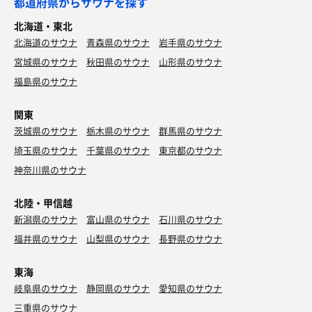
都道府県からサウナを探す
ました～😰ただ、ガラスぽいけど外から中は見えにくいの
う一度ロウリュしたら、うわ❗️え〰️‼️熱すぎ🥵🥵🥵
で空いてるかどうか分かりにくいのが難点😱💦
北海道・東北
耐えられず外へ…🏃
中から外ははっきり見えてるので、目の前の露天に入って
北海道のサウナ
ロウリュ耐えられなかったの初めてかも…。
青森県のサウナ
岩手県のサウナ
る人が我々サウナーの方をじっと見ている様子丸見えで…
次のセットから追加のロウリュは柄杓1杯としました～😊
ちょっと気まずい(笑)露天の方、中の皆から見られてます
宮城県のサウナ
秋田県のサウナ
山形県のサウナ
やはり1回目のロウリュで湿度が上がっているからでしょ
よ‼️
福島県のサウナ
うね😊(学習した私)
一番困ったのは上がってからのドライヤー待ち。列ができ
関東
#水風呂
ていました。あと脱衣室が狭い…😩 オープンしたてだから
しっかり冷たい15.7℃。サウナからすぐ露天に出られるよ
茨城県のサウナ
栃木県のサウナ
群馬県のサウナ
仕方ないかな？
うになっていて、そこに水風呂😊 浴室からの露天出口は別
でもそれを上回る素敵なサウナでした😆🎵
埼玉県のサウナ
千葉県のサウナ
東京都のサウナ
にあって、サウナーの動線が考えられてる😍ただ、荷物棚
サウナーさんのマナーも良いし、ロウリュしていいです
神奈川県のサウナ
はかなり大きくて嬉しいけど、内風呂まで行かないといけ
か？と聞くと「やりますよ」と掛けてくださったり…💓
ないので、ハットやマットは近くに置いて入る。
ぜひまた来たい、来ますね❗️🙋
北陸・甲信越
#外気浴
新潟県のサウナ
富山県のサウナ
石川県のサウナ
椅子はたくさん。ベッドは3つ。ターフの下に2つと屋根な
福井県のサウナ
山梨県のサウナ
長野県のサウナ
しで1つ。屋根なくても半分木陰で涼しかった😉🎵これが
「こもれび」か～😍(季節によるかな)待つことなくどれか
東海
のベッドが使用できた💓
岐阜県のサウナ
静岡県のサウナ
愛知県のサウナ
サ室が２つ❗️しかもオートロウリュ、セルフロウリュ、ア
三重県のサウナ