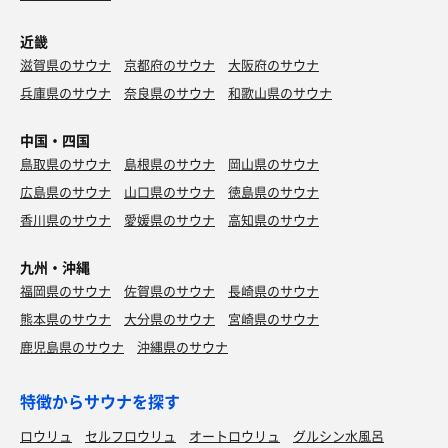
ウフグースあり、水風呂冷たい、外気浴にベッドあり、し
かも日陰❤️
近畿
3拍子も4拍子も揃った私史上屈指の施設でした～🙌❤️ 4時
滋賀県のサウナ
京都府のサウナ
大阪府のサウナ
間堪能しました。
兵庫県のサウナ
奈良県のサウナ
和歌山県のサウナ
雰囲気も好き😊また来たいです❗️
中国・四国
鳥取県のサウナ
島根県のサウナ
岡山県のサウナ
広島県のサウナ
山口県のサウナ
徳島県のサウナ
ホルモン焼き定食 200円引き
香川県のサウナ
愛媛県のサウナ
高知県のサウナ
なんとか食べきれた❗️美味しかった‼️
九州・沖縄
福岡県のサウナ
佐賀県のサウナ
長崎県のサウナ
熊本県のサウナ
大分県のサウナ
宮崎県のサウナ
鹿児島県のサウナ
沖縄県のサウナ
特徴からサウナを探す
ロウリュ
セルフロウリュ
オートロウリュ
グルシン水風呂