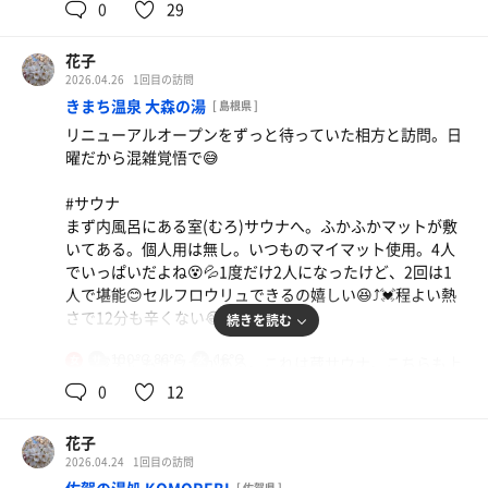
×3。個人用マットはないので持参した方がいいです👌
0
29
た～😍💓
位置を変えれば大丈夫かも…。
露天の奥に塩サウナもありました😊ドライサウナとはかな
り離れている。珍しい…見落とすところでした😅覗いてみ
6セットくらいしたのかな？
花子
ご褒美サウナにはもってこいという感じのサウナでした❤️
たらいい感じのスチームサウナでしたが、時間もなく入り
堪能させていただきました🎵🙏💓
2026.04.26
1回目の訪問
(あくまでも私には)
ませんでした。ドライサウナの入り口ドアがかなり重たい
きまち温泉 大森の湯
水着着用サウナは寒くなると水着が冷たくて無理なんだけ
[ 島根県 ]
(開けにくい)と思うのは私だけ？毎回苦労しました😅
ど、ここの2階ならゆっくり休めそうなので、またぜひ来
リニューアルオープンをずっと待っていた相方と訪問。日
てみたいです…😊
曜だから混雑覚悟で😅
#水風呂
サウナ出てすぐ。
#サウナ
15～16℃の深い水風呂。近くに掛け湯もあって汗を流しや
まず内風呂にある室(むろ)サウナへ。ふかふかマットが敷
すい😊
いてある。個人用は無し。いつものマイマット使用。4人
でいっぱいだよね😵💦1度だけ2人になったけど、2回は1
#休憩スペース
人で堪能😊セルフロウリュできるの嬉しい😆⤴️💓程よい熱
露天への動線は遠くてちょっと残念😅
さで12分も辛くない😂
続きを読む
だけど、荷物置き場を通って行くのでサウナハットを置い
たりするにはいい😊
100℃,86℃
16℃
外、露天にもサウナがある。これは蔵サウナ。こちらも上
女
ベッド2つとアデロンが8こくらいあったかな？内湯にもア
に3人、詰めたら4人？下に1人がやっとの大きさ。でもド
0
12
デロン4つとたくさんあって嬉しい😆⤴️💓露天風呂が近いの
ドンと大きなストーブで、上の段はかなり熱いし、奥に詰
とテレビもついてて賑やかだけど、空と風があるから十分
めるとストーブの真ん前になって顔が熱い❗️🥵更に奥に入
です😍🎵 賑やかなのもやかましい程ではないし、(世の中
花子
るとロウリュのために人の前や横を通って降りないといけ
平和だなぁ～😌)と思いながら横になってます☺️今回はベ
2026.04.24
1回目の訪問
ないので、ロウリュしにくい😱💦
ッド2回、椅子1回でした。バスタオルは要らなくなった
[ 佐賀県 ]