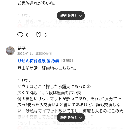
ご家族連れが多いね。
サウナ上がりのセブンティーンアイスもいただいて、脱衣
室に入って出るまで一人きりのサ活を終えました。私はあ
#サウナ
続きを読む
りがたかったけど、施設的にはちょっと心配…。
入口付近がちょっと汗臭い感じがしたけど、入るとそうで
でも、団体さんが来るから17時まで、と言われたのだから
84℃
18℃
女
もなく、なんと言っても広い‼️ストーブが1、2…3⁉️ え？3⁉️
いらん心配かな？
さすがに初めて‼️
0
6
たまたま入れ替えで2階だったから、当たったみたいだけ
夏の冷たい水風呂、ありがとうございました🙏💓⤴️
ど、テレビも2台でしかも別々のチャンネル😲⤴️見たい方へ
花子
陣取れる👌
2026.07.11
1回目の訪問
もしかして50人でも入れるのでは？
ひぜん祐徳温泉 宝乃湯
[ 佐賀県 ]
3段で座面広い❗️
登山前サ活。経由地のこちらへ。
個人用マットは無い…長崎はそうなのか？昨日もそうだっ
たし、今時リンスインシャンプーも同じ…。
#サウナ
でも、リーズナブルな料金だし、それくらいは問題ありま
サウナはどこ？探したら露天にあった😲
せん❗️マイマット、マイシャンプーとリンスで🆗✌️
広くて3段。1、2段は座面も広い🙆
熱いし疲れもあってか8分がやっと。
例の黄色いサウナマットが敷いてあり、それが1人分て…
8、10、12分と延ばそうと思ったけど、熱すぎて8、9、10
広っ❗️使ったら交換せよと書いてあるけど、誰も交換しな
分🥵デジタル温度計が 84℃くらいを表示してるけど、も
い…😅私はマイマット敷いてるし、何度も入るのにこの大
っとあると思う😅
きいの交換してたら間に合わんでしょ…⁉️
続きを読む
3セットしたけど、毎回3人くらいの入り。
#水風呂
88℃
ボナサウナよね…？ボナって不思議と汗が出る。温度計は
女