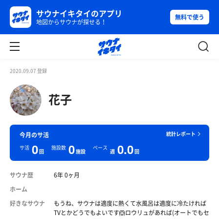
サウナイキタイのアプリ
無料で使う
地図からサウナが探せる！
2020.09.07 登録
花子
統計レポート
今月のサ活
0
0
0.0
サ活
施設数
ペース
回
施設
週
回
サウナ歴
6年 0ヶ月
ホーム
好きなサウナ
もうね、サウナは適度に熱くて水風呂は適度に冷たければ
TVとかどうでもよいです🙆ロウリュがあれば(オートでもセ