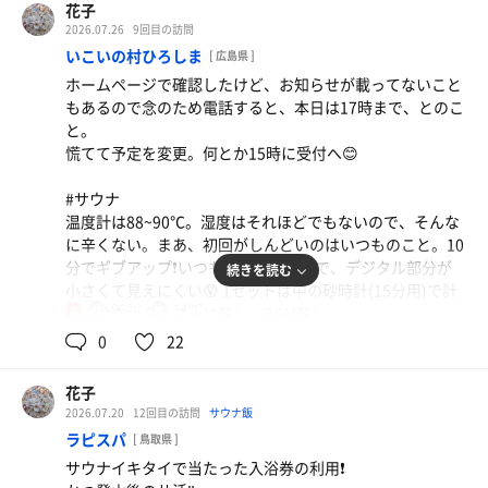
花子
2026.07.26
9回目の訪問
いこいの村ひろしま
[ 広島県 ]
ホームページで確認したけど、お知らせが載ってないこと
もあるので念のため電話すると、本日は17時まで、とのこ
と。
慌てて予定を変更。何とか15時に受付へ😊
#サウナ
温度計は88~90℃。湿度はそれほどでもないので、そんな
に辛くない。まあ、初回がしんどいのはいつものこと。10
分でギブアップ❗️いつもと違う腕時計で、デジタル部分が
続きを読む
小さくて見えにくい😰 1セットは中の砂時計(15分用)で計
90℃
14℃
る。サウナタイマーは無し。BGM無し。
女
2セット目から何とか腕時計タイマーで11分、12分を計れ
0
22
た😅
意外に発汗する。年期を感じさせるサウナの効用などが書
花子
かれた看板がいい雰囲気。
2026.07.20
12回目の訪問
サウナ飯
広くて2段のサ室を一人占めでした😆💕
ラピスパ
[ 鳥取県 ]
サウナイキタイで当たった入浴券の利用❗️
#水風呂