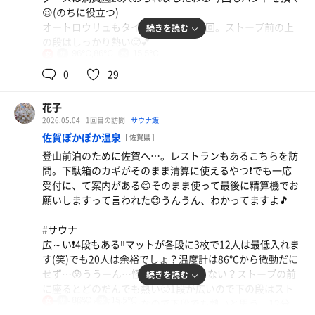
92℃から出入りが増えると88℃、ロウリュで湿度上げると
😉(のちに役立つ)
滝汗です🥵
アクエリ+野菜ジュース(自作)
オートロウリュもタイミングをみて2回。ストーブ前の上
続きを読む
の段はしっかり熱い🥵💕
#水風呂
96℃,86℃
15.5℃
女
出てすぐの広めで冷たい水風呂は水道流しっぱなし…地下
バレルは2回入って時間見ながらロウリュ❤️
0
29
水かな？15℃くらいで十分冷たい❗️1分でヒエヒエ😱💦
2回めのロウリュは1杯にして耐えられるくらいに調整🙆こ
ちらも人気で3人入ることもありました😊
#休憩スペース
花子
椅子は4つ5つ。藤で編んだタイプのベッドが4つ、ベンチ1
2026.05.04
1回目の訪問
サウナ飯
#水風呂
つ。寝られる畳の部屋は枕4つ。2階の休憩室はインフィニ
佐賀ぽかぽか温泉
[ 佐賀県 ]
15.5℃とこちらも冷たい😉気持ちいい❗️
ティタイプが3つ。ただ、今日は天気が良すぎて暑い…。
登山前泊のために佐賀へ…。レストランもあるこちらを訪
1分頑張った方がととのいやすい😌
ベンチがちょうど柵の陰と木陰になるので、ベッド→椅子
問。下駄箱のカギがそのまま清算に使えるやつ❗️でも一応
でも初めのうちは30秒で限界がくる😱
→ベンチと放浪(笑)冬は2階が温かくて良さそう💕
受付に、て案内がある😊そのまま使って最後に精算機でお
水風呂横の竹垣にフックがあってそれがサウナハットを掛
暖かいお風呂(壺湯)もあるのはポイント高い❗️もちろん荷物
願いしますって言われた😊うんうん、わかってますよ🎵
けるものだったとは⁉️前回は気がつかなかったよ❗️
棚も豊富👌
タオルも女性は3枚あるし、シャワー室にクレンジングあ
#サウナ
#外気浴
るの嬉しいし化粧ベースぽいのも置いてあり、ありがたか
広～い❗️4段もある‼️マットが各段に3枚で12人は最低入れま
ターフ下の2つは影だけど、もう1つのベッドは日が当たっ
った😌💓
す(笑)でも20人は余裕でしょ？温度計は86℃から微動だに
てた…。今回はそのベッドやターフ下の椅子、ベンチ、露
せず…😰ううーん…怪しい(笑)壊れてない？ストーブの前
続きを読む
天風呂横の椅子、などあちこち放浪…😅椅子もなかなか良
飲食物持ち込み禁なら水だけでなくて塩飴置いてもらえる
に座るとどのだんでも熱い🥵1段が広いので下の段はスト
かったし、ベンチで空を見上げた時は頭がふわふわした😂
と更に嬉しいな🎵😍🎵(塩分補給も大事)
86℃
15.5℃
女
ーブにかなり近づく…なので下段でも熱いと思う。12分
体は拭かなくても大丈夫だし、風が冷たくて気持ち良かっ
あとは日除け対策？影がないわけではないから、ベッドの