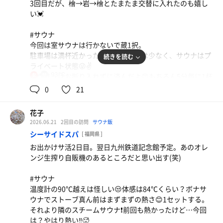
3回目だが、檜→岩→檜とたまたま交替に入れたのも嬉し
青空と土壁？の赤茶色のコントラストが素敵な外気浴。風
い💓
もあって気持ち良かった🙆⤴️
#サウナ
今回は室サウナは行かないで蔵1択。
オリジナル飲料
駐車場は満杯近かったけど、女性側は少なく、サウナはプ
続きを読む
ライベート状態😜✌️
93℃
ロウリュはお断り入れずに済んだよ😊もちろん5分毎に1杯
女
(少なめ)ですが、掛けた途端に湿度計が23%→28%へ…こ
0
21
んな反応いいの珍しい、と思ったらHARVIAでした。スト
ーブとお揃い。上段で、初回は12分が待てず30秒前でリタ
花子
イアしたけど、2、3セットは12分がんばった🥵
2026.06.21
2回目の訪問
サウナ飯
相変わらずアチアチの発汗たっぷりです❗️
シーサイドスパ
[ 福岡県 ]
お出かけサ活2日目。翌日九州鉄道記念館予定。あのオレ
#水風呂
ンジ生搾り自販機のあるところだと思い出す(笑)
壺タイプ。冷たいけどがんばって1分1分2分❗️じっとしてた
ら羽衣まとえるので👌
#サウナ
でも相当冷える😰16~17℃くらいかな？
温度計の90℃越えは怪しい😒体感は84℃くらい？ボナサ
出てからもしばらく気道の息が冷たかったよ😃
ウナでストーブ真ん前はまずまずの熱さ😊1セットする。
それより隣のスチームサウナ❗️前回も熱かったけど…今回
#外気浴
は？やはり熱い‼️🥵
檜側は椅子しか無かったんだね。う～ん、オットマン欲し