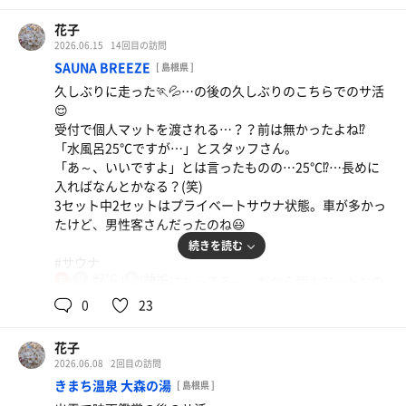
入り口近くは扉の開閉で温度が下がりがち。奥の上段に陣
取る😊
花子
毎回のロウリュを入り始め、中頃、終わり際、と浴びる時
2026.06.15
14回目の訪問
間を少しずつ変えてみる。
SAUNA BREEZE
[ 島根県 ]
普段は始めに浴びるパターンにしているが、サ室の温度が
久しぶりに走った🏃💦…の後の久しぶりのこちらでのサ活
高くなく、思ったよりキツくないのでどのパターンでも大
😌
差無かった😰
受付で個人マットを渡される…？？前は無かったよね⁉️
「水風呂25℃ですが…」とスタッフさん。
#水風呂
「あ～、いいですよ」とは言ったものの…25℃⁉️…長めに
17℃の普通の水風呂と10℃の極冷水風呂が隣り合わせにあ
入ればなんとかなる？(笑)
る。思い切って冷たい方に入って10~20秒で隣へドボン
3セット中2セットはプライベートサウナ状態。車が多かっ
(笑)17でも私には冷たいはずだが、ホッとする温度😅
たけど、男性客さんだったのね😃
こっちで更に30秒冷やす。少し長めにするとさすがにふら
続きを読む
ふら😵🌀でした …。
#サウナ
87℃
25℃
おや、マットが薄手になってる…。だから個人マットなの
女
#外気浴
か…。ここのロウリュ用柄杓は深めで嬉しい💓木のやつっ
0
23
椅子もベンチもベッドもあり、ほぼベッドで休む。ただ、
て大してすくえないよね😵
ベッドは屋根のある所で、外気はあたるけど空を眺めるに
2杯かけるとしっかり蒸されて滝汗🥵💦
は不向き。
花子
5分は空けて2回。温度は85~87だけど、アチアチになりま
目を閉じて放心したい方は大丈夫です🙆
2026.06.08
2回目の訪問
す🙋湿度は42→44%と微かに増えてる？窓から海が見えな
きまち温泉 大森の湯
[ 島根県 ]
いのが残念❗️
極冷水風呂は男性側だけと思っていたら、女性側にもあ