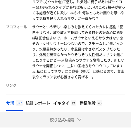
ルフでも)やった❗🙌て感じ。外気浴に椅子があればサイコ
ー😃⤴️寝られるタイプがあればもっといい❗️この3拍子が揃っ
てる施設が近くに欲しい🙏💦💦 何はともあれ回りを思いや
って気持ち良く入れるサウナが一番かな？
プロフィール
サウナという新しい楽しみを教えてくれたカレに感謝！面
白そうなら、取り敢えず挑戦してみる自分の好奇心に感謝
(笑) 田舎住まいで、ホームサウナといえるサウナはない😢
その上女性サウナーは少ないので、スチームしか無かった
り、水風呂無かったり、水風呂は小さなバスタブだった
り、外気浴出来なかったりそもそも女性側だけサウナ無か
ったりするけど…😢 馴染みのサウナを堪能したり、新しい
サウナを開拓しつつ、主に中国地方をウロウロしています
🚗 私にとってサウナはご褒美（贅沢）と感じるので、登山
後やマラソン後が心置きなく寛げる…。
リンク
サ活
統計レポート
イキタイ
登録施設
377
21
40
絞り込み検索