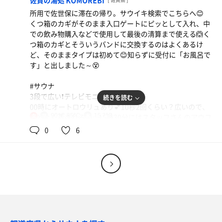
佐賀の湯処 KOMOREBI
温度計は100℃。デジタルの温度計はもっと高い温度を表
し、体も拭いたり拭かなかったり…暖かくなってきました
所用で佐世保に滞在の帰り。サウイキ検索でこちらへ😊
示してるけど、体感はそこまではない。天井低いからロウ
💓
くつ箱のカギがそのまま入口ゲートにピッとして入れ、中
リュするとかなり熱い。
での飲み物購入などで使用して最後の清算まで使える🙆く
どっちのサウナもサウナタイマーも時計もなくて、砂時計
車が満車近いくらい停まってて心配したけど、スムーズに
つ箱のカギとそういうバンドに交換するのはよくあるけ
のみ。(室はそれもなかったかも…記憶が曖昧😢)私は時計
サ活とサ飯出来ました‼️
ど、そのままタイプは初めて😊知らずに受付に「お風呂で
してるから気にならないけど、皆さん時間を気にしておら
ぽかぽか温泉に外れなし、て誰か言ってた気がするけど、
す」と出しました～😵
れました。
ほんとです😊
ストーブが壊れないように砂時計で時間を守って声を掛け
あと、ドライヤーがたくさんあるのと、冷風にしてもちゃ
#サウナ
合って入りました😉👌特に蔵はラドル半分の量です🙆
んと強風なの嬉しい❗️😆⤴️
いか漬け丼定食
3段で広い❗️テレビモニター大きい‼️
続きを読む
美味しかった💕お味噌汁はカニ出汁🤤サウナ前メシで
00時にオートロウリュあり💕10秒2回くらい？広いので、
#水風呂
90℃,85℃
15.7℃
ほどよく蒸される😉✨15時30分にはスタッフさんのアウフ
女
すが…
露天の壺2つが水風呂。冷たいから16～17℃
グースもあり、たっぷりのロウリュとアロマ水とアウフグ
0
6
かな？奥にシャワーがあるみたいだけど、それは使用せ
ースで結構熱い❗️おかわりアウフに手を上げたら、至近距
ず、手桶で掛け水をして入る。
離から大団扇で扇がれて限界ギリギリ(笑) 平日だけど、こ
の時間は11人のサウナーさん集結😲
#外気浴
そして❗️露天にはバレルサウナ…外気浴しながら観察する
ロッキングチェアぽい大きめの椅子が3つと普通の？椅子
けど、誰も出入りしない…やってるよね😵と覗いてみると
が1つ。ベンチがあったような、なかったような…😰
フツーに熱いしセルフロウリュセット置いてある⤴️⤴️
少し雨がポツポツした時もあったけど、その時は屋根の下
入ってみると4人がやっとの広さ。高さというかバレル直
の椅子がたまたま空いていてそこで凌ぐ😊
径は160cmくらい。
露天の蔵サウナの空きを待ちながらの外気浴タイムもあり
入ってロウリュ2杯すると狭いからすぐに熱々…5分後にも