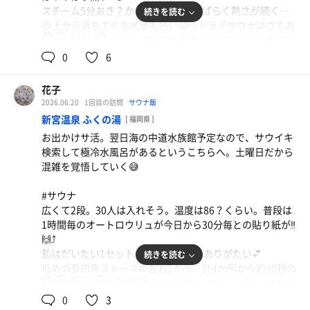
スチーム5分おき？かなり熱いし、しばらく熱さが続く…
続きを読む
い❗️足が辛い…😩椅子に足乗せる(立てて)…前を必死に隠す
😅上から落ちてくる水滴も熱い😱💦ドライサウナはさてお
😳
84℃
17℃
女
き、こちらで3セット。最後は3回蒸気を浴びる…常軌を逸
してる？(笑)塩も置いてあるけど、じんましんを掻いて沁
0
6
きれいな青空と気持ちいい風…一瞬ウトっとした😌次回は
みるのでやめとく。
「室」も入ろう🎵
花子
#水風呂
2026.06.20
1回目の訪問
サウナ飯
18℃くらい？ブルーの水。気持ちよく冷やされる😊
新宮温泉 ふくの湯
[ 福岡県 ]
お出かけサ活。翌日海の中道水族館予定なので、サウイキ
#外気浴
検索して極冷水風呂があるというこちらへ。土曜日だから
椅子とベッドあり。露天風呂近くの少し高くなっていると
混雑を覚悟していく😅
牛丼
ころにベッドが6つ。テレビもあり。屋根下。やや賑やか
味噌汁と漬物付いてきた❗️
かな？
#サウナ
曲線のベッドよりはこちらの背もたれの角度が変えられる
広くて2段。30人は入れそう。温度は86？くらい。普段は
ベッドが好き💕
アクエリアス
1時間毎のオートロウリュが今日から30分毎との貼り紙が‼️
でもとにかく横になれるなら🆗ですから❗️
🙌⤴️
私はだいたい1セットが30分なので、ありがたい💕
続きを読む
低めの長四角ストーブの左右2か所、計4か所から約30秒の
86℃
17℃,10℃
女
ロウリュ🚿 広いからアツアツまではいかないけど、かなり
蒸される🥵
0
3