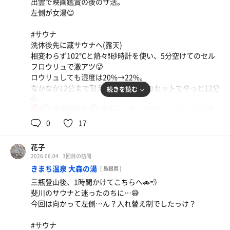
出雲で映画鑑賞の後のサ活。
立つと見えるんだけど、サ室って座るよね…。上段の隅に
り、嬉しい驚き😊(苦手だけど体験したい)。
左側が女湯😊
もう1段、一人で座る用椅子をつけて欲しいわ😞 せっかく
🪟があるのにね😵
蒸し風呂と塩サウナがあり、どう違うの？と思ったけど蒸
#サウナ
し風呂は寝湯でした。今は不感湯という設定でずっと入っ
洗体後先に蔵サウナへ(露天)
#水風呂
ておられる温度。
相変わらず102℃と熱々❗️砂時計を使い、5分空けてのセル
温度計確認…間違いなく25℃…😰これならきっと私でも3
いつものオリジナル（アクエリ+野菜ジュース)
全身の力を抜いて重力感じないでリラックスできます☺️💕
フロウリュで激アツ🥵
分いけるはず(笑)
ロウリュしても湿度は20%→22%。
腕時計忘れたので、サ室の時計が見えるからそれで3分…
男性側はサウナ待ち状態の混雑だったそうです。女性は全
なかなか12分まで耐えられず、最後のセットでやっと12分
続きを読む
アレアレ…目が回ってきて時計の針が見えない😵🌀目を凝
くそんなことはなく、そこは唯一の利点よね😅お店側には
💦
らせば凝らすほど回る〰️💫💫💫多分3分だろうところで上
悪いけど💦
102℃,82℃
16.5℃
内湯にある室サウナも1セット挟んだけど、マイルドに感
女
がりました😱💦
じた。実際に82℃くらいだったし、ロウリュは1杯しかで
0
17
これ、外気浴でなるやつ…😅
30分毎のロウリュ、極冷水風呂と地元では体験できないサ
きないので。狭いから2杯したら相当熱くなるだろうとは
活を楽しみました‼️
思われる😅
#外気浴
花子
ふらふら😵🌀しながら外へ。愛しのインフィニティで横に
2026.06.04
3回目の訪問
#水風呂
なる。爽やかな風、波の音、鳥の声、体を拭かなくてもい
ソフトクリーム
きまち温泉 大森の湯
[ 島根県 ]
壺湯タイプで２つ並んでるので、お湯と間違える人もいた
い気温⤴️😂
三瓶登山後、1時間かけてこちらへ🚗💨
😅
サイコーです⤴️⤴️👍️
斐川のサウナと迷ったのちに…😅
定期的に見回りもされていて、温度を聞いたら16.5℃との
今回は向かって左側…ん？入れ替え制でしたっけ？
こと。冷たいはずだ。室の後は30秒で冷えるが蔵の後は1
2セット目からは水風呂でのくらくらは無くなったけどし
分入られる😌気道を通る息が冷えるのがわかる。
っかり3分入って、25℃で全身アマミ…、安上がりな体‼️
#サウナ