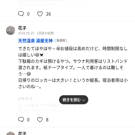
86℃
18℃
ここはなぜか発汗多い。いつ来てもそう。
女
湯上がりサウナとかいう飲み物を購入。優しいオロナミン
ストーブで設定できるの？この湿度。
0
26
C？という感じでした。
小さめのストーンが少し乗ってる四角いやつなんだけ
製造は佐賀県…。有名なサウナのあるところよね😉✨
ど…。そこら辺は全く詳しくないので、ありがたく発汗し
花子
ておきます(笑)
山で失くした水筒はやはり見つからず(2週間以上前だから
2026.05.25
1回目の訪問
10分、12分、13分(82℃だったので)。
ね)、諦めかつ傷心の私を癒してもらいました😌💓
天然温泉 湯屋天神
[ 島根県 ]
無音、もちろんテレビ無し。でも意外に時間が経つのが早
できたてほやほや～🤩お値段は高めだけど、時間制限なし
かった😊
回数券は半年期限でした。近くなら即購入するところで
は嬉しい😆💓
#水風呂
す…😭
下駄箱のカギは預けるやつ。サウナ利用客はリストバンド
じっとしてれば2分余裕。途中で水が勢いよく出てくると
渡されます。紙テープタイプ。一人で着けるのは難しそ
羽衣はがされてギリギリ💣️💨
う…😅
20℃くらいかな～と思ったら18℃…ほんと？
日帰りのロッカーは大きい！というか縦長。宿泊者用は小
いつものマイ温度計じゃないからかも…😰
さいのね…。
#外気浴
露天風呂橫にマット敷いて座ると、なんということでしょ
オリジナル飲料(アクエリ+野菜ジュース)
#サウナ
続きを読む
う❗️風が冷たくて寒いくらい…😅体を拭く必要がなくなっ
ビート板タイプの個人マットあり。
たからね😉✨
88℃
16℃
10人は余裕かな？2段あり。
女
で、乾いてしまったらもう永遠座って居られる気温💓😂珍
テレビ、BGM無しの集中できる(気を紛らわせない)パター
0
8
しく短時間うとうとしてしまった😪
ン😅
30分毎のオートロウリュは両脇からストーンタワーの橫に
ここは今くらいの時期が一番いいかも…🙆
花子