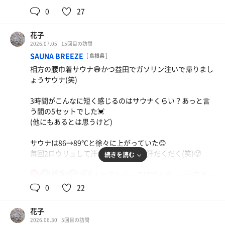
広くて深め。18℃。頑張って2分目指したけど最後のセッ
88～90だけどそこまではない感じ…😅サウナタイマーで
0
27
トだけなんとか…。それまでは1分30秒で限界が…😰
なくて普通の大きな時計のみ。露天にサ室向きにテレビが
設置してある。不具合で中止だったけど。
#外気浴
花子
12分×3
プラ椅子多数。インフィニティが2❤️
2026.07.05
15回目の訪問
皆さん意外にインフィニティ使わないので、3セットとも
SAUNA BREEZE
[ 島根県 ]
#水風呂
使わせてもらいました😊💕
相方の腰巾着サウナ😅かつ益田でガソリン注いで帰りまし
2分入れたから19～20℃くらい？サ室前に広い水風呂あ
綺麗な青空と気持ちいい風。お姉さまたちの語らいも程よ
ょうサウナ(笑)
り、シャワーとか無いから汗は水風呂を汲んでかかる。私
いBGM(笑)
はシャワー有っても水風呂掛かりたい派。気分にもよるけ
インフィニティの使い方がわからずあたふたしている若者
3時間がこんなに短く感じるのはサウナくらい？あっと言
ど(笑)
に教えて、一日一善👍️
う間の5セットでした💓
(他にもあるとは思うけど)
#休憩スペース
とにかく荷物棚が多い…ここまであるのも初めてかも❗️
ここはやたらと分厚い石のテーブルが露天にあり、椅子も
サウナは86→89℃と徐々に上がっていた😊
石。もちろん椅子の石はきれいに平らになってる。ベンチ
ロッカーも大きさ選べるし、色々サービス精神感じました
毎回2ロウリュして汗だく…というか汗だくだく(笑)🥵
続きを読む
らしきものも奥にありました。所謂プラ椅子は無し😰
💕外に例の本物オレンジ使った生搾り自販機とサーティワ
いや、石テーブルいらんからプラ椅子かインフィニティか
ンアイスクリームの自販機もあった❗️サーティワンの自販
89℃
15℃
水風呂は今回は氷を入れてもらって15℃くらい…一応測っ
女
あると嬉しいんだけど😅
ステーキ丼
機初めて見た‼️
た。でも水風呂の温度計は20℃だった😅
0
22
水風呂縁または石の椅子での休憩…気持ち良かったけどね
運動した後は肉！
始めのうちは2分最後の2セットは3分。浴槽だから羽衣バ
💕😂
なんか初めてだらけの施設でした～😆
ッチリ❗️たまに手を動かして剥がしたりして😊
花子
冷水機
さすがに3分入るとちょっとふらふら😵🌀
地元に愛されてる感たっぷりの、のんびりサ活には持って
2026.06.30
5回目の訪問