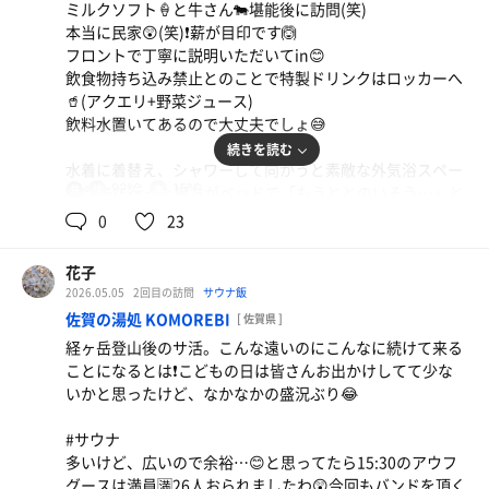
ミルクソフト🍦と牛さん🐄堪能後に訪問(笑)
露天は意外に賑やか😅それも多分韓国語で…。インバウン
み物冷やしボックスも置いてあるしね🎵☺️ ありがたや～😍
本当に民家😲(笑)❗️薪が目印です🙆
ドだなぁ…。
フロントで丁寧に説明いただいてin😊
普通のプラ椅子に座ってふと見ると、アデロンがあるでは
駐車場無いのはネックだけど、街中だから仕方ない…。自
飲食物持ち込み禁止とのことで特製ドリンクはロッカーへ
ないですか？前からあったかも…。なのでそちらに移動。
分へのご褒美サ活にまた来ます‼️
🥤(アクエリ+野菜ジュース)
しかし、それが綺麗な夜景の方ではなくて、賑やかな露天
飲料水置いてあるので大丈夫でしょ😅
風呂に向いている😱💦
続きを読む
ごめんなさい🙏💦180度向きを変えたのは私です。てか、
水着に着替え、シャワーして向かうと素敵な外気浴スペー
普通そうじゃない？見たいのは夜景よね…。わかってない
92℃
15℃
ス😍先に行った相方がベッドで「もうととのいそう…」と
共
なぁ～などと心の中でボヤく。
用
寝ていた(笑)
0
23
前半は独占状態でした😆写真🆗とのことで、撮らせてもら
そして湯上がりのアイス‼️サッパリ系を食べた後、甘い系
いました❗️
😋🎵いいねぇ💕
花子
そのままお泊まりだから、あまり飲めない私だけど自販機
2026.05.05
2回目の訪問
サウナ飯
#サウナ
でほろよい購入✌️
佐賀の湯処 KOMOREBI
[ 佐賀県 ]
最近蔵サウナという名の露天のサウナ(大森の湯)に入った
珍しく空にしました❗️🤤
経ヶ岳登山後のサ活。こんな遠いのにこんなに続けて来る
ばかりだけど、こっちは正真正銘の「蔵」サウナ‼️そう、
ことになるとは❗️こどもの日は皆さんお出かけしてて少な
蔵をサウナに改装…改造？広くて2段。座面も広いし、ス
久しぶりのお泊まりサ活楽しかった～😍
いかと思ったけど、なかなかの盛況ぶり😂
トーブ大きい⤴️薪が燃えてるの見えるし、ロウリュもでき
るし、最高❗️😍💓💓
#サウナ
今日はカップルデーで、次第に数組のカップルさん達が増
多いけど、広いので余裕…😊と思ってたら15:30のアウフ
えてきました。
グースは満員🈵26人おられましたわ😲今回もバンドを頂く