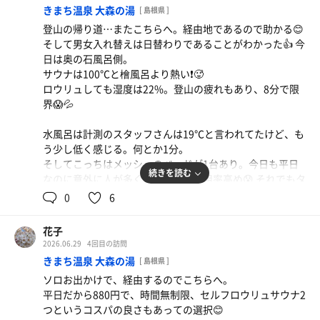
アマミも全身です…。
こいの施設…いいなぁ…😍
きまち温泉 大森の湯
[ 島根県 ]
登山の帰り道…またこちらへ。経由地であるので助かる😊
途中スタッフさんが氷を追加してくださってたからずっと
そして男女入れ替えは日替わりであることがわかった👍️ 今
冷たかったよ🎵
日は奥の石風呂側。
サウナは100℃と檜風呂より熱い❗️🥵
風はそれ程感じなかったけど十分体が冷えてたので気持ち
ロウリュしても湿度は22%。登山の疲れもあり、8分で限
良かった❗️🥰トンボがたくさん飛んでいました😊
界😱💦
今回はずっと1人でプライベートサウナでした😆💓🙏💕
水風呂は計測のスタッフさんは19℃と言われてたけど、も
う少し低く感じる。何とか1分。
氷があれば夏もいける感じですね～🙆⤴️
そしてこっちはメッシュのベッドが1台あり。今日も平日
続きを読む
なのに意外に人が多くて、ベッド使用率高め😰 それでもタ
イミングよく3セットとも使えた😂 意外にベッドより椅子
0
6
の人が多い…😅
疲れて寝てしまったら大変…と思ったけど意外に寝れず😱
花子
💦
2026.06.29
4回目の訪問
きまち温泉 大森の湯
[ 島根県 ]
熱くて蔵サウナは長く入れず、3セット目は室サウナで12
ソロお出かけで、経由するのでこちらへ。
分じっくり蒸されました😌💓
平日だから880円で、時間無制限、セルフロウリュサウナ2
もちろんロウリュしてね🥰
つというコスパの良さもあっての選択😊