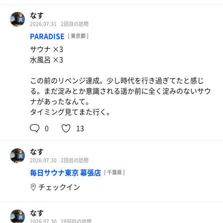
なす
2026.07.31
2回目の訪問
PARADISE
[ 東京都 ]
サウナ ×3
水風呂 ×3
この前のリベンジ達成。少し時代を行き過ぎてたと感じ
る。まだ淀みとか意識される遥か前に全く淀みのないサウ
ナがあったなんて。
タイミング見てまた行く。
0
13
なす
2026.07.30
2回目の訪問
毎日サウナ東京 幕張店
[ 千葉県 ]
チェックイン
なす
2026.07.30
28回目の訪問