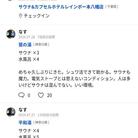
サウナ&カプセルホテルレインボー本八幡店
[ 千葉県 ]
チェックイン
なす
2026.07.28
7回目の訪問
鷲の湯
[ 神奈川県 ]
サウナ ×3
水風呂 ×4
めちゃ久しぶりにきた。シュワ活できて助かる。サウナも
魔力。電気ストーブとは思えないコンディション。人は多
いけどサウナは混んでない。いい環境。
0
20
なす
2026.07.27
139回目の訪問
平和湯
[ 神奈川県 ]
サウナ ×4
水風呂 ×5