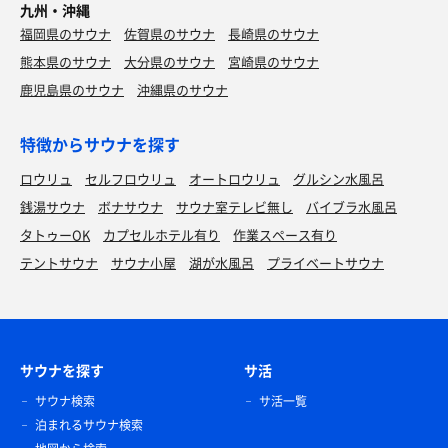
九州・沖縄
福岡県のサウナ
佐賀県のサウナ
長崎県のサウナ
熊本県のサウナ
大分県のサウナ
宮崎県のサウナ
鹿児島県のサウナ
沖縄県のサウナ
特徴からサウナを探す
ロウリュ
セルフロウリュ
オートロウリュ
グルシン水風呂
銭湯サウナ
ボナサウナ
サウナ室テレビ無し
バイブラ水風呂
タトゥーOK
カプセルホテル有り
作業スペース有り
テントサウナ
サウナ小屋
湖が水風呂
プライベートサウナ
サウナを探す
サ活
サウナ検索
サ活一覧
泊まれるサウナ検索