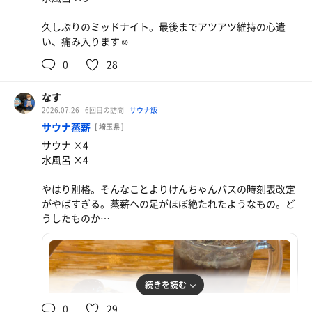
久しぶりのミッドナイト。最後までアツアツ維持の心遣
い、痛み入ります☺️
0
28
なす
2026.07.26
6回目の訪問
サウナ飯
サウナ蒸薪
[ 埼玉県 ]
サウナ ×4
水風呂 ×4
やはり別格。そんなことよりけんちゃんバスの時刻表改定
がやばすぎる。蒸薪への足がほぼ絶たれたようなもの。ど
うしたものか…
続きを読む
0
29