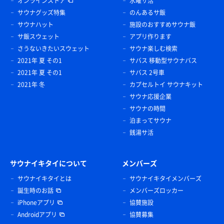
オンラインストア
水曜サ活
サウナグッズ特集
のんあるサ飯
サウナハット
施設のおすすめサウナ飯
サ飯スウェット
アプリ作ります
さうないきたいスウェット
サウナ楽しむ検索
2021年 夏 その1
サバス 移動型サウナバス
2021年 夏 その1
サバス 2号車
2021年 冬
カプセルトイ サウナキット
サウナ応援企業
サウナの時間
泊まってサウナ
銭湯サ活
サウナイキタイについて
メンバーズ
サウナイキタイとは
サウナイキタイメンバーズ
誕生時のお話
メンバーズロッカー
iPhoneアプリ
協賛施設
Androidアプリ
協賛募集