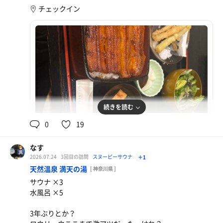
チェックイン
パワフルまぜそば
初めて食べたけどニンニクダブルに全てをかき消され
て何がパワフルなんだか
続きを読む
0
19
なす
2026.07.24
3回目の訪問
スヌーピーサウナ
＋1
うな重
天然温泉 満天の湯
[ 神奈川県 ]
龍苑チャレンジ失敗したからうなぎ(なぜ)
サウナ ×3
水風呂 ×5
3年ぶりとか？