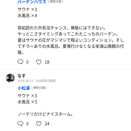
バーデンハウス
[ 神奈川県 ]
サウナ ×3
水風呂 ×4
突如訪れた外気浴チャンス、無駄にはできない。
やっとこさタイミングあってこれたこっちのバーデン。
夏はサウナの圧がマシマシで程よいコンディション。そし
てチラーありの水風呂。夏場行けなくなる栄湯山陽館の代
替。
0
18
なす
2026.08.02
249回目の訪問
小松湯
[ 神奈川県 ]
サウナ ×3
水風呂 ×5
ノーテリだけどナイスホーム。
0
24