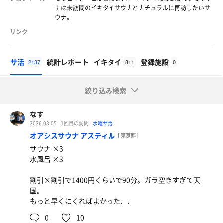
ナは未訪問のイキタイサウナとナチュラルに再訪したいサ
ウナ。
リンク
サ活
統計レポート
イキタイ
登録施設
2137
811
0
絞り込み検索
なす
2026.08.05
1回目の訪問
水曜サ活
オアシスサウナ アスティル
[ 東京都 ]
サウナ ×3
水風呂 ×3
割引×割引で1400円くらいで90分。ガラ空きすぎて天
国。
もっと早くにくればよかった、、
0
10