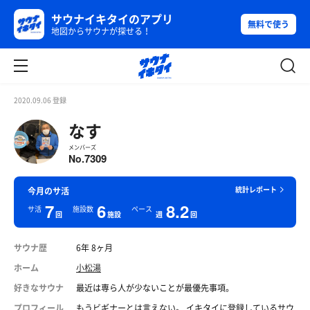
サウナイキタイのアプリ
無料で使う
地図からサウナが探せる！
2020.09.06 登録
なす
メンバーズ
7309
No.
統計レポート
今月のサ活
7
6
8.2
サ活
施設数
ペース
回
施設
週
回
サウナ歴
6年 8ヶ月
ホーム
小松湯
好きなサウナ
最近は専ら人が少ないことが最優先事項。
プロフィール
もうビギナーとは言えない。 イキタイに登録しているサウ