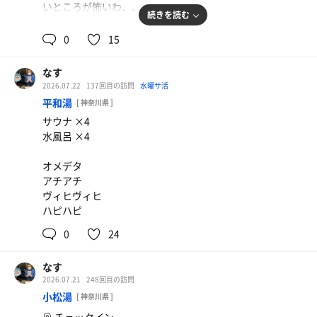
いところが怖いわ、、
続きを読む
0
15
なす
2026.07.22
137回目の訪問
水曜サ活
平和湯
[ 神奈川県 ]
サウナ ×4
水風呂 ×4
オメデタ
アチアチ
ヴィヒヴィヒ
ハピハピ
裏チャーシュー麺
0
24
腹パンすぐる、、、
なす
2026.07.21
248回目の訪問
小松湯
[ 神奈川県 ]