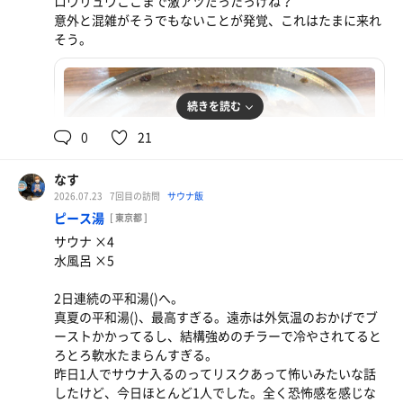
ロウリュウここまで激アツだったっけね？
意外と混雑がそうでもないことが発覚、これはたまに来れ
そう。
続きを読む
0
21
なす
2026.07.23
7回目の訪問
サウナ飯
ピース湯
[ 東京都 ]
サウナ ×4
水風呂 ×5
2日連続の平和湯()へ。
真夏の平和湯()、最高すぎる。遠赤は外気温のおかげでブ
おやどり
ーストかかってるし、結構強めのチラーで冷やされてると
っぱおやなんよ
ろとろ軟水たまらんすぎる。
昨日1人でサウナ入るのってリスクあって怖いみたいな話
したけど、今日ほとんど1人でした。全く恐怖感を感じな