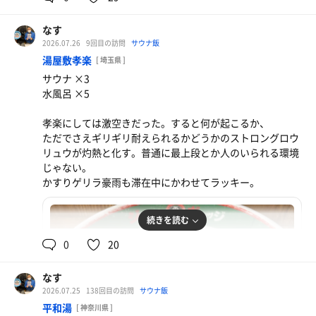
なす
2026.07.26
9回目の訪問
サウナ飯
湯屋敷孝楽
[ 埼玉県 ]
サウナ ×3
水風呂 ×5
孝楽にしては激空きだった。すると何が起こるか、
ケーキセット
ただでさえギリギリ耐えられるかどうかのストロングロウ
鉄板になりつつある
リュウが灼熱と化す。普通に最上段とか人のいられる環境
じゃない。
かすりゲリラ豪雨も滞在中にかわせてラッキー。
続きを読む
0
20
なす
2026.07.25
138回目の訪問
サウナ飯
平和湯
[ 神奈川県 ]