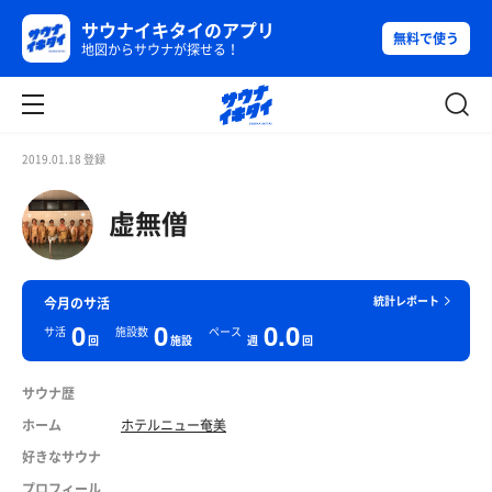
サウナイキタイのアプリ
無料で使う
地図からサウナが探せる！
2019.01.18 登録
虚無僧
統計レポート
今月のサ活
0
0
0.0
サ活
施設数
ペース
回
施設
週
回
サウナ歴
ホーム
ホテルニュー奄美
好きなサウナ
プロフィール