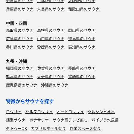
滋賀県のサウナ
京都府のサウナ
大阪府のサウナ
兵庫県のサウナ
奈良県のサウナ
和歌山県のサウナ
中国・四国
鳥取県のサウナ
島根県のサウナ
岡山県のサウナ
広島県のサウナ
山口県のサウナ
徳島県のサウナ
香川県のサウナ
愛媛県のサウナ
高知県のサウナ
九州・沖縄
福岡県のサウナ
佐賀県のサウナ
長崎県のサウナ
熊本県のサウナ
大分県のサウナ
宮崎県のサウナ
鹿児島県のサウナ
沖縄県のサウナ
特徴からサウナを探す
ロウリュ
セルフロウリュ
オートロウリュ
グルシン水風呂
銭湯サウナ
ボナサウナ
サウナ室テレビ無し
バイブラ水風呂
タトゥーOK
カプセルホテル有り
作業スペース有り