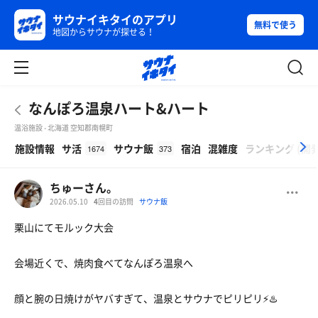
サウナイキタイのアプリ
無料で使う
地図からサウナが探せる！
なんぽろ温泉ハート&ハート
温浴施設 - 北海道 空知郡南幌町
β
施設情報
サ活
サウナ飯
宿泊
混雑度
ランキング
(
開
1674
373
ちゅーさん。
2026.05.10
4
回目の訪問
サウナ飯
栗山にてモルック大会
会場近くで、焼肉食べてなんぽろ温泉へ
顔と腕の日焼けがヤバすぎて、温泉とサウナでピリピリ⚡️♨️