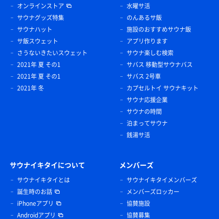
オンラインストア
水曜サ活
サウナグッズ特集
のんあるサ飯
サウナハット
施設のおすすめサウナ飯
サ飯スウェット
アプリ作ります
さうないきたいスウェット
サウナ楽しむ検索
2021年 夏 その1
サバス 移動型サウナバス
2021年 夏 その1
サバス 2号車
2021年 冬
カプセルトイ サウナキット
サウナ応援企業
サウナの時間
泊まってサウナ
銭湯サ活
サウナイキタイについて
メンバーズ
サウナイキタイとは
サウナイキタイメンバーズ
誕生時のお話
メンバーズロッカー
iPhoneアプリ
協賛施設
Androidアプリ
協賛募集