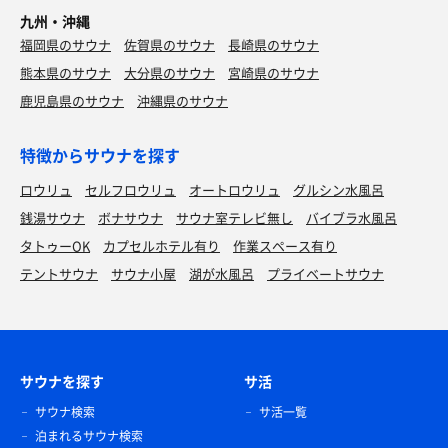
九州・沖縄
福岡県のサウナ
佐賀県のサウナ
長崎県のサウナ
熊本県のサウナ
大分県のサウナ
宮崎県のサウナ
鹿児島県のサウナ
沖縄県のサウナ
特徴からサウナを探す
ロウリュ
セルフロウリュ
オートロウリュ
グルシン水風呂
銭湯サウナ
ボナサウナ
サウナ室テレビ無し
バイブラ水風呂
タトゥーOK
カプセルホテル有り
作業スペース有り
テントサウナ
サウナ小屋
湖が水風呂
プライベートサウナ
サウナを探す
サ活
サウナ検索
サ活一覧
泊まれるサウナ検索