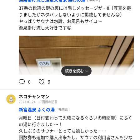
その代わりに以前から気になっていたタイ古式マッサージ
から休憩に行くとバチバチに整いました。
を受けました！
37番の靴箱の鍵の裏には隠しメッセージが…‼︎（写真を撮
強水風呂→森のサウナの水風呂サイコー。
もみほぐしのマッサージは勿論ですがストレッチ要素もあ
りましたがネタバレしないように掲載してません😂）
頭だけ暖かいという謎空間素敵すぎる。
る為、体をグーっと伸ばして頂きとてつもなくスッキリし
やっぱりサウナは勿論、お風呂もサイコ〜
出てからまた強冷水で顔を洗うと天国です。
ました。寝てしまいそうな気持ちよさと、硬い部分を伸ば
源泉掛け流し大好きです🤤
す時の若干の痛さの飴と鞭🍭体の硬さを凝り具合を実感し
【ととのいスペース】
ました…明日からお風呂前の筋トレとストレッチを日課に
奥の方はアロマの香りがしたけど、手前の方までアロマが
します。
ふんわり香るともっと嬉しい。
椅子にかけるための水桶があるのも素晴らしい。
・まん防でレストランの営業時間が短いので、お夜食は西
∞チェアが衛生的でとても気持ちよくてよかったので、も
通りプリンとイオンウォーター。
っと増やしてほしい…（∞ティアだと角度が調整できるの
続きを読む
サウナの後は水分ミネラル補給をしっかりね。
で、ととのい椅子全部∞チェアでもいい気がした）（壁際
0
9
の謎パイプ棚の使い道がよくわからなかった…あの付近に
椅子増やしていただけたら…）
ネコチャンマン
2022.01.24
17回目の訪問
【モルタル山🏔】
新宮温泉 ふくの湯
初見の感想は「固そう、寝にくそう」でしたが、濡れても
[ 福岡県 ]
綺麗を保てる材質だし、何より体ににフィットして本当に
月曜日（日付変わって火曜になるぐらいの時間帯）にふく
良い。寝そべると天国にぶっ飛びました。（モルタル山に
の湯に行きました〜！
寝そべった時に正面に見える照明がちょっと明るすぎる気
久しぶりのサウナ…とっても嬉しかった……
もした…）
回数券も追加で購入出来たし、サウナの利用者さんも少な