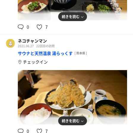
足先に感じる毛皮がたまらない…
オートロウリュ後の
壁に頭をもたれ掛けられるのも花丸…
・休憩室にあるサ道を読みながら
じわじわ熱くなる感じもたまりません！
アロマの香りが漂って、
ホットハーブティーを飲んで、
久しぶりにきたら、塩と高温どちらも
露天にいい風が吹き込んできて
続きを読む
素晴らしいリラックスタイムを
温度と湿度がちょうどよくて
最高でした🤤
過ごせました。
0
7
素晴らしいセッティングだな〜
《その他》
《その他》
と実感しました。
・緊急事態宣言が明けてからの連休…！
・ずっと気になっていた
《水風呂》
ネコチャンマン
行きの高速バスは人いっぱい、
ロンケロをいただきました🥂
1セット目の塩サウナの後は
2021.06.27
22回目の訪問
道路渋滞で到着するのに
とても飲みやすくてさっぱりしたお味。
通常水風呂でも冷たく感じましたが、
サウナと天然温泉 湯らっくす
時間がかかりました。
[ 熊本県 ]
夏のサウナ後にとても合っていました。
外気浴中に
・先日届いたサウナグッズ研究所の
チェックイン
氷一杯のロンケロロゴ入りグラスと
「もうちょい体冷やしてもよかった」
チャイナサウナパンツを
おつまみナッツ&レーズンが嬉しい！
と感じたので、2セット目からは強冷水に。
着てきました🐼🇨🇳
肌がピリピリする感じがたまらない〜‼︎
涼しいし気持ちいい履き心地〜
その直後に入る通常水風呂の
なんて気持ち良いこと…
《外気浴》
寝椅子の寝心地がサイコ〜🧚‍♀️
時折ふわふわ吹いてくるそよ風に癒されて
ととのいました。
《その他》
続きを読む
・久しぶりのふくの湯、やはり最高です！
0
7