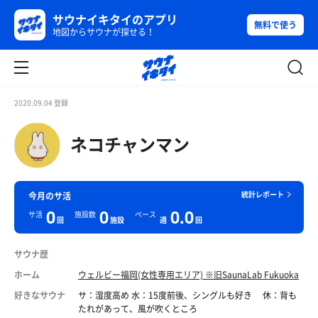
サウナイキタイのアプリ
無料で使う
地図からサウナが探せる！
2020.09.04 登録
ネコチャンマン
統計レポート
今月のサ活
0
0
0.0
サ活
施設数
ペース
回
施設
週
回
サウナ歴
ホーム
ウェルビー福岡(女性専用エリア) ※旧SaunaLab Fukuoka
好きなサウナ
サ：湿度高め 水：15度前後、シングルも好き 休：背も
たれがあって、風が吹くところ