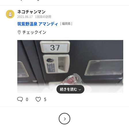
久しぶりに来たからこそ
素晴らしさを再度実感しました。
ネコチャンマン
・平日ご飯セットが安くて美味しくて
2021.06.17
1回目の訪問
とってもありがたい…
筑紫野温泉 アマンディ
・MOKUタオルのポスターが！
[ 福岡県 ]
私はサウナラブさんの
チェックイン
コラボMOKUタオルを使っていますが、
とっても便利で使いやすくて
重宝してます。
・受付の店員さんのにこやかな笑顔、
掃除の頻度と細かさ、どれも素敵です👏
帰りはすっかり涼しくなっていて、
気持ち良い風に吹かれながら
駅まで歩きました。
続きを読む
デザートはミニストップのドライマンゴー🥭
また来ます〜！
0
5
しばらくサ活サボってました…
書き溜めてる分をぼちぼち追加していきます