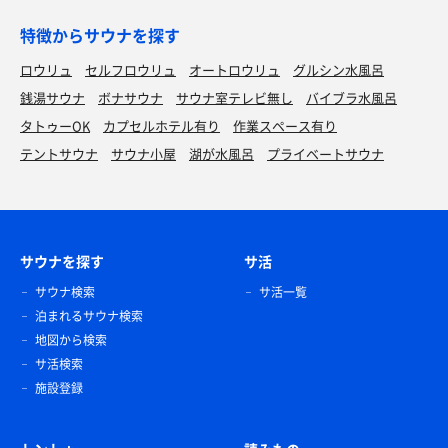
特徴からサウナを探す
ロウリュ
セルフロウリュ
オートロウリュ
グルシン水風呂
銭湯サウナ
ボナサウナ
サウナ室テレビ無し
バイブラ水風呂
タトゥーOK
カプセルホテル有り
作業スペース有り
テントサウナ
サウナ小屋
湖が水風呂
プライベートサウナ
サウナを探す
サ活
サウナ検索
サ活一覧
泊まれるサウナ検索
地図から検索
サ活検索
施設登録