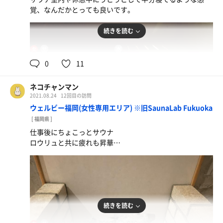
《水風呂》
風はさることながら接客に感動です。
覚、なんだかとっても良いです。
・頑張って2人で入れるくらいの大きさ。
《水風呂》
岩で囲まれてて雰囲気花丸！
・最近サウナラボが多かったので、
続きを読む
・入ってすぐは冷たく感じますが、
久しぶりの水風呂！
同じ姿勢でじっとしていると
天然水とこの深さたまらん🤤
75℃,75℃,72℃,82℃
0℃
女
繊細な羽衣が…
《外気浴》
0
11
上がるときに体を動かすと羽衣はなくなり
・露天の椅子が2脚になってました。
また最初の冷たさが戻ってくる。
コロナの影響かな…仕方ない…
この感じがたまらないですね〜
ネコチャンマン
相変わらずいい風の入り方、
《外気浴》
2021.08.24
12回目の訪問
素敵なアロマの香り、
・露天スペースに
ウェルビー福岡(女性専用エリア) ※旧SaunaLab Fukuoka
フィット感最高の椅子。極上です〜！
プラの背もたれのある腰掛けイスと
[ 福岡県 ]
《その他》
背もたれなしの椅子のセットが2つ。
仕事後にちょこっとサウナ
・7月ぶりの湯らっくす。待ち侘びた！
足を伸ばして置けるように
ロウリュと共に疲れも昇華…
・サウナサンハットデビュー！
配置されているのが素晴らしい😭
被りやすかた可愛くて大好きです♡
頭がつけられないのが
・今回はアカスリを受けるのを
私的には残念でしたが、
決めて来ていました。
貸切状態なのを良いことに
アカスリはこれで3回目でしたが
椅子を少し移動させて
やっぱり最高……
壁に頭をつけて放心…
ツルツル絹の肌になれるのはもちろん、
続きを読む
最高に気持ちよくととのいました〜🤤
ボディシャンプーと洗髪の際に
《その他》