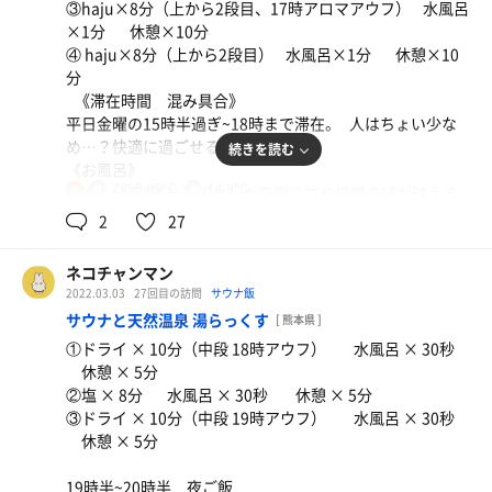
③haju×8分（上から2段目、17時アロマアウフ） 水風呂
×1分 休憩×10分
④ haju×8分（上から2段目） 水風呂×1分 休憩×10
分
《滞在時間 混み具合》
平日金曜の15時半過ぎ~18時まで滞在。 人はちょい少な
め…？快適に過ごせる状況でした。
続きを読む
《お風呂》
72℃,85℃
14.8℃
物凄く綺麗‼︎黒を基調とした空間に竹や植物の緑が映える
女
🎋お風呂の種類も沢山ありました。
2
27
源泉は少しぬるっとしていて肌がツルツルに。どのお風呂
も温度はあまり高くなく、景色を見ながらゆっくり浸かれ
ネコチャンマン
るので凄く私好みでした。中でも感動したのは電気風呂！
2022.03.03
27回目の訪問
サウナ飯
色んなパターンのリズムの電気が周期的に出ておりマッサ
サウナと天然温泉 湯らっくす
[ 熊本県 ]
ージで揉まれている様な心地よさ…
①ドライ × 10分（中段 18時アウフ） 水風呂 × 30秒
《サウナ室》
休憩 × 5分
タオル地サウナマット使い放題は嬉しい‼︎
②塩 × 8分 水風呂 × 30秒 休憩 × 5分
・hajuサウナ
③ドライ × 10分（中段 19時アウフ） 水風呂 × 30秒
私は女湯ではここ以上に広いサウナ室は見たことないで
休憩 × 5分
す。そして正面にはめちゃデカスクリーン‼︎メトスikiスト
ーブが1台、座席の背面側にも複数台ストーブがあるよう
19時半~20時半 夜ご飯