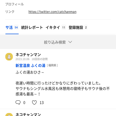
プロフィール
リンク
https://twitter.com/catchanman
サ活
統計レポート
イキタイ
登録施設
94
11
2
絞り込み検索
ネコチャンマン
2023.10.06
18回目の訪問
新宮温泉 ふくの湯
[ 福岡県 ]
ふくの湯おひさ～
夜遅い時間に行ったけどかなりにぎわっていました。
サウナもシングル水風呂も休憩用の寝椅子もサウナ後の不
感湯も最高～！
0
13
ネコチャンマン