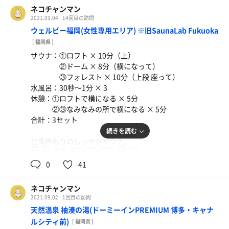
あかすり（40分コース）
ン見。
ネコチャンマン
2セット目はヒーターに向かって右手・ヒーターから一番
2021.09.04
14回目の訪問
①塩 × 8分
遠い位置に座りましたが、ロウリュ時の蒸気の降り注ぎ方
ウェルビー福岡(女性専用エリア) ※旧SaunaLab Fukuoka
水風呂 × 30秒
が半端ない‼︎ストーブ近くより断然熱い‼︎
[ 福岡県 ]
休憩 × 5分
サウナ：①ロフト × 10分（上）
②メディテーション × 7分
【水風呂・外気浴】
②ドーム × 8分（横になって）
水風呂 × 30秒
水風呂は女湯より少し広い？
③フォレスト × 10分（上段 座って）
休憩 × 5分
お水綺麗だし、サウナ室の目の前で温度も深さもちょうど
水風呂：30秒〜1分 × 3
③ドライ × 8分（中段 18時アウフ）
いいし、天拝の水風呂好きです。
休憩：①ロフトで横になる × 5分
水風呂 × 30秒
外気浴は景色も椅子も風も感激する素晴らしさでした…本
②③なみなみの所で横になる × 5分
休憩 × 5分
当に男性が羨ましい限りです。
合計：3セット
続きを読む
メモ：
本当に夢のような時間でした…
仕事終わりのしっかりサウナ。
《滞在時間 混み具合》
こんな風に皆さんと一緒にイベントで盛り上がれる事自体
75℃,75℃,72℃,82℃
0℃
女
しっかり汗かいて、
平日木曜の14時〜14時半と、
も感激です。
アイスサウナでふっと一息ついて、
0
41
16時〜18時半まで滞在。
施設の皆様、イベントを企画・進行してくださった皆様、
横になってととのう…
人は少なめ。
参加された皆様、本当にありがとうございます！
最近ドームでZAFに頭をのせて
おひとりさまが多かで静か。
ネコチャンマン
横になるのと、
《サウナ》
2021.09.02
1回目の訪問
フォレストで横になる
・14時アウフ、福岡さん！
天然温泉 袖湊の湯(ドーミーインPREMIUM 博多・キャナ
orZAFで坐禅スタイルが好きです。
湯らっくすに着いて受付が終わってから
ルシティ前)
[ 福岡県 ]
休憩でも必ずZAFに頭をのせてるし、