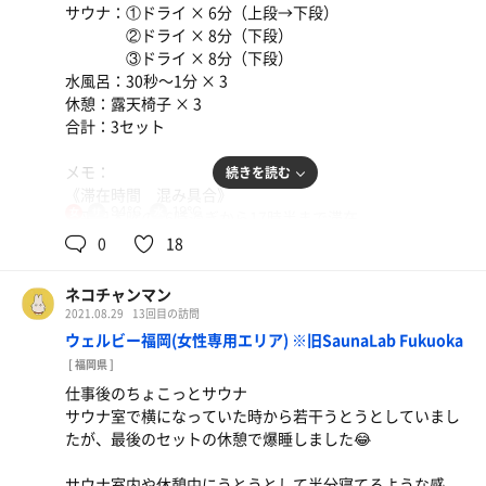
15分後に福岡さんのアウフグースが
サウナ：①ドライ × 6分（上段→下段）
あの紺色で程よい硬さのクッションには
ある事に気付き、猛ダッシュで
②ドライ × 8分（下段）
感謝しかない…
準備してサウナ室へ。
③ドライ × 8分（下段）
ご本人は「久しぶりだったので」
水風呂：30秒〜1分 × 3
と仰っていましたが、
休憩：露天椅子 × 3
また腕が上がってないか⁉︎
合計：3セット
と思わせる素晴らしい風でした🌪
大浦さんも参加してくださり、
メモ：
続きを読む
素敵な風と技を披露！
《滞在時間 混み具合》
BGMがユーミンの
94℃
19℃
女
平日木曜の16時過ぎから17時半まで滞在。
「優しさに包まれたなら」で、
なんと運良く貸切！
0
18
大浦さんの風にピッタリだし
《サウナ》
私の好きな曲で大感激✨
・ホテルサウナにしては広め。
ネコチャンマン
本当に間に合ってよかった！！
八百治やカンデオ天神より広い！
2021.08.29
13回目の訪問
・16時アウフ、大浦さん。
・テレビがありますが
ウェルビー福岡(女性専用エリア) ※旧SaunaLab Fukuoka
優しく気持ちよく
小さめの音量で良い。
香りと熱気を撹拌した後に
[ 福岡県 ]
・気持ちいい温度と湿度。
力強い熱波！おかわりも嬉しかったです！
仕事後のちょこっとサウナ
二段になっており、
・18時アウフ、かもやんさん。
サウナ室で横になっていた時から若干うとうとしていまし
上段はもうちょっと湿度が欲しい感じ…
かもやんさんのお話が面白くて
たが、最後のセットの休憩で爆睡しました😂
・2、3セット目は
サ室がとっても明るい雰囲気に！
サウナ室でうとうとしてしまいました😂
水分補給の案内などの気配りも完璧…
サウナ室内や休憩中にうとうとして半分寝てるような感