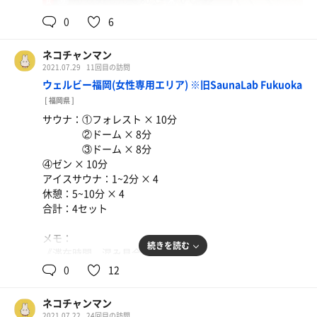
70℃,80℃,70℃,80℃
0℃
女
軽くマッサージとさてくださって
・浴室は和風で岩風呂。
夢心地でした。
0
6
2階ですが露天スペースもあり
・夜ご飯食べて眠くなったので
風もそよそよ吹き込んできます。
一旦寝ます！
ネコチャンマン
天然温泉でお肌もすべすべ。
2021.07.29
11回目の訪問
・アメニティも充実しており、
ウェルビー福岡(女性専用エリア) ※旧SaunaLab Fukuoka
選べるシャンコンもありました。
そして感動したのがリファの
[ 福岡県 ]
シャワーヘッド！
サウナ：①フォレスト × 10分
毛穴の奥まで洗われるようなスッキリ感が
②ドーム × 8分
クセになります。
③ドーム × 8分
・お部屋ではまったりしたり、
④ゼン × 10分
軽くお酒を飲んで過ごしたり、
アイスサウナ：1~2分 × 4
おうちのようなリラックス空間でした。
休憩：5~10分 × 4
その上いつでもサウナに行けるという
合計：4セット
最高さ…絶対また来たい！
・デイリーユースで入ったので、
メモ：
続きを読む
次回は泊まりで来て夜鳴きそばを
《滞在時間 混み具合》
いただきたい！
平日木曜の17時半から20時半まで滞在。
0
12
人は少なめ。19時過ぎから貸切に！
《サウナ》
ネコチャンマン
・フォレスト🌿
2021.07.22
24回目の訪問