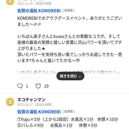
2022.11.26
2回目の訪問
佐賀の湯処 KOMOREBI
[ 佐賀県 ]
KOMOREBIでのアウフグースイベント、ありがとうござい
ました〜🎉🎉
いちばん弟子さんとkuwaさんとの素敵なコラボ、そして
皆様の最高の笑顔と嬉しい言葉に沢山パワーを頂いてブチ
上がりました🔥
頂いたパワーを気持ち良い風でしっかりお返しできた…思
います‼︎ちゃんと届いてたかな〜🥹
いちばん弟子さんとkuwaさんの最後のゲリラ寝ロウリュ
続きを読む
に参加させていただき、心身ともに癒されてサイコーの1
日になりました🌿
1
19
ネコチャンマン
2022.06.17
1回目の訪問
佐賀の湯処 KOMOREBI
[ 佐賀県 ]
①haju×5分（上から2段目）水風呂×1分 休憩×10分
②バレル×9分 水風呂×1分 休憩×5分