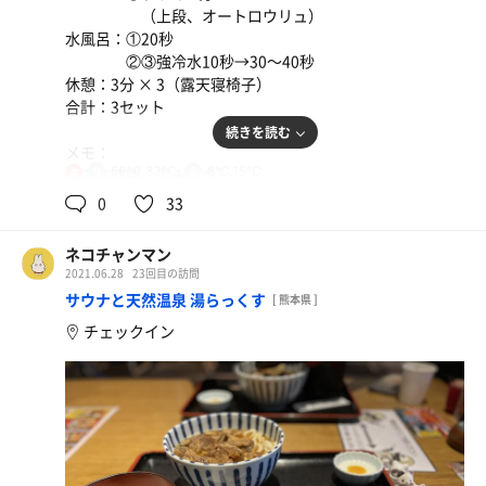
心やすらかになりました。
（上段、オートロウリュ）
・ドライ 17時、はらさんの
《アイスサウナ》
水風呂：①20秒
アウフグース！
・水風呂も良いけど、
②③強冷水10秒→30〜40秒
丁寧だけどダイナミック、
アイスサウナもいいよね。
休憩：3分 × 3（露天寝椅子）
熱波は肩から一気に振り下ろす強風🌪
水風呂ほどグワーっと冷えないので
合計：3セット
やっぱり最高です〜‼︎
体感温度の調整しやすいし、
続きを読む
香りはオレンジスウィート🍊
体や髪が濡れずに汗も引くので
メモ：
アウフグース再開してくださって
サウナ後にアイスサウナに直行できるし
60℃,83℃
8℃,15℃
《滞在時間 混み具合》
女
感謝しかないです😭
休憩するときに体拭かなくてよいのは
平日木曜の21時前から22時半まで滞在。
0
33
3セット目はアウフグースのおかげで
嬉しい！
人はちょっとだけ少なめ。
サウナ室がとても良い居心地に
・クーラーの下にヴィヒタが！🌿🧊
なってました。
ネコチャンマン
白い空間にヴィヒタの緑があって
《サウナ》
《水風呂》
2021.06.28
23回目の訪問
より良い雰囲気にしてくれています。
・塩🧂 60度ちょい。
・火照った全身を
サウナと天然温泉 湯らっくす
[ 熊本県 ]
《休憩》
体感温度も程よく、
掛け湯で少し落ち着かせて
・壁沿いにあるナミナミの
チェックイン
塩の粒もちょうど良い大きさで
階段を登って天然水へ…
奥で横になるのが好きです。
気持ちよく塩が溶けてお肌すべすべ！
最初は冷たく感じますが、
体にフィットして
テレビでクセすごGPが流れてて
しばらく入っていると
ふわ〜っと力が抜けていきます…
頬が緩みました。
凄く気持ちよく感じる不思議！
・ハンモックに座って目を閉じると、
・高温
《外気浴》
気持ちよくゆらゆら揺れて
広いし綺麗だし、テレビを見ながら
・露天の椅子の形が
ととのいました。
すっごく気持ちよく過ごせる空間です…
ジャストフィットすぎる。