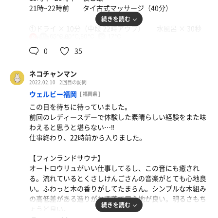
です。残念ながらオートロウリュの時間には合ませんでし
21時~22時前 タイ古式マッサージ（40分）
たが温度湿度は充分で、入ってすぐに汗と水蒸気がポタポ
続きを読む
タ…体感温度もかなり熱め。何も知らずに来訪したのです
①ドライ × 10分（中段 22時アウフ） 水風呂 × 30秒
が、佐賀学園高校の生徒さんが自分達で研究したアロマを
65℃,80℃,80℃
17℃
女
休憩 × 5分
使ってうちわのアウフグースに参加できました‼︎複数のア
②ドライ × 8分（中段） 水風呂 × 30秒 休憩 × 5分
0
35
ロマのブレンドとの事でとても良い香りでしたが、サウナ
③ドライ × 10分（中段 23時アウフ） 水風呂 × 30秒
室が広すぎるのか温度の上昇も香りも穏やかに感じまし
休憩 × 5分
た…地元の方との交流イベントって良いですね。女湯の通
ネコチャンマン
常アウフグースも時間があわず受けられませんでしたがう
2022.02.10
2回目の訪問
お夜食
ちわなのかな？
ウェルビー福岡
[ 福岡県 ]
ちょっと仕事
・バレルサウナ
この日を待ちに待っていました。
おやすみ😴
完全に壁に埋まってて入り口だけが見えてる😂バレルの全
前回のレディースデーで体験した素晴らしい経験をまた味
貌が見えないのは勿体ない‼︎中なかなり狭めで、天井も低
わえると思うと堪らない…‼︎
メモ：
くこじんまり入る感じ。セルフロウリュができ、ロウリュ
仕事終わり、22時前から入りました。
《滞在時間 混み具合》
時の蒸気の回りはとても早かったです。ここのロウリュ水
平日木曜の17時半~19時過ぎ、22時前~23時過ぎに滞
にアロマ入れて〜😭体感温度はあまり高くないですが湿度
【フィンランドサウナ】
在。
がしっかりあるので汗かけます。室内にはロウリュの心得
オートロウリュがいい仕事してるし、この音にも癒され
19時までは多くはない、22時半以降はとても少なかった
が貼ってあって親切（雰囲気に合わせてもう少しおしゃれ
る。流れているとくさしけんごさんの音楽がとても心地良
です。
なデザインだったら尚良かったな…）
い。ふわっと木の香りがしてたまらん。シンプルな木組み
《水風呂》
の高低差がある造りがお洒落で居心地が良い。明るさもち
・18/22時アウフグースは飯川さん。
サウナ室出てすぐにシャワーと水風呂。温度は15度弱。近
続きを読む
ょうど良い。
先月久しぶりにお受けした際にも思いましたが、ロウリュ
くにサウナハット掛けもあり、広さと深さも程よくあり良