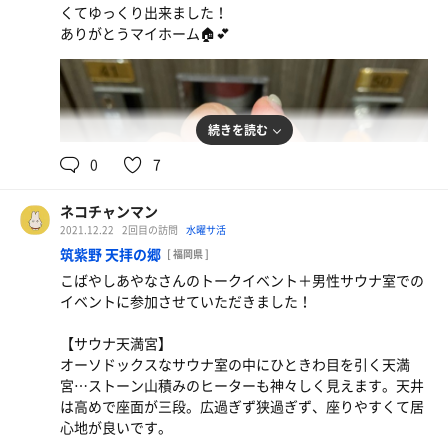
くてゆっくり出来ました！
皆さんのマナーがとても良く、サウナハットも可愛くて、
ありがとうマイホーム🏠💕
どんなハット・スタイルで楽しんでいらっしゃるかをチラ
見して勉強させていただきました✍️ 今日は1日イベントで
男性女性どちらもご対応させて頂きました♨︎
アジフライ定食
初めての作業や試みも多く、至らぬ点が沢山ありご迷惑を
人生で一度は必ず食べてほしいアジフライ。アジフラ
続きを読む
お掛けしたと思います…
イの概念が変わります。
皆さんの温かい言葉や笑顔にとても救われ、1日頑張れま
0
7
した！
ネコチャンマン
2021.12.22
2回目の訪問
水曜サ活
筑紫野 天拝の郷
[ 福岡県 ]
こばやしあやなさんのトークイベント＋男性サウナ室での
イベントに参加させていただきました！
【サウナ天満宮】
オーソドックスなサウナ室の中にひときわ目を引く天満
宮…ストーン山積みのヒーターも神々しく見えます。天井
は高めで座面が三段。広過ぎず狭過ぎず、座りやすくて居
心地が良いです。