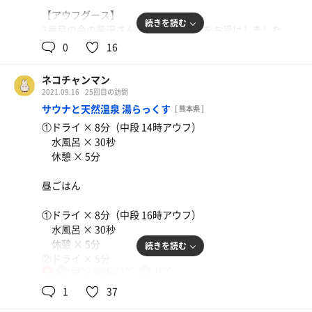
【アウフグース】
続きを読む
3番目の会の柴田さんのアウフグースをお受けしました
が、私史上最強最高でした😭
0
16
綺麗な舞と優しい風と香りを楽しみつつ、ロウリュの回数
ネコチャンマン
を重ねて徐々に温度が上がってきたところで柴田さんに鬼
2021.09.16
25回目の訪問
が憑依…👹
サウナと天然温泉 湯らっくす
[ 熊本県 ]
桶三杯分のロウリュに激しい舞と風‼︎
①ドライ × 8分（中段 14時アウフ）
最初は三段目にいましたが、途中で二段目に移動（悔し
水風呂 × 30秒
い）
休憩 × 5分
こんなに熱さに耐えたのは初めてで、水風呂が特大の褒美
になりました。スタッフの皆さんが頭から氷水をかけてく
昼ごはん
ださり、「もう外気浴いらないんじゃない？」と思うくら
い最高。
①ドライ × 8分（中段 16時アウフ）
外気浴、良すぎて星空が回る‼︎
水風呂 × 30秒
休憩 × 5分
続きを読む
【セルフロウリュできるサウナ室】
②ドライ × 5分
少し白っぽいストーンがみっちり詰まったメトスのヒータ
65℃,85℃,93℃
16℃
水風呂 × 30秒
女
ー、低い天井、タイルの壁、フワッと聞こえてくる雅楽…
休憩 × 5分
1
37
どれをとっても素晴らしい。
1セット目はヒーターの真横に座って室内やヒーターをガ