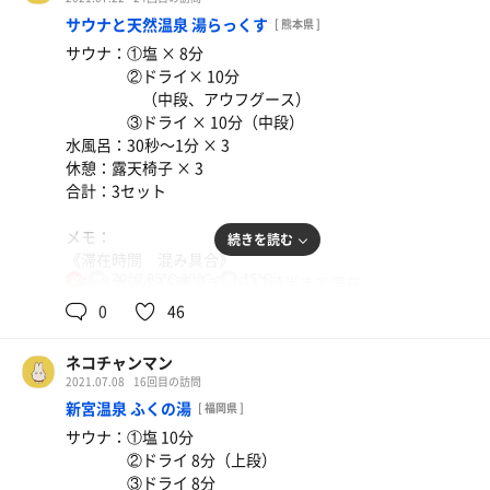
ヴィヒタを水につけて抽出した出汁
サウナと天然温泉 湯らっくす
[ 熊本県 ]
（お洒落な言い方ができなくて
サウナ：①塩 × 8分
ごめんなさい）
②ドライ× 10分
が置いてありました。
（中段、アウフグース）
ロウリュするとヴィヒタの自然な香りが
③ドライ × 10分（中段）
ふわっと広がり、森の中にいるような…
水風呂：30秒〜1分 × 3
まさにフォレストサウナ‼︎
休憩：露天椅子 × 3
最近は姿勢を正して
合計：3セット
上段に座るのがお気に入り。
疲れた脚もマッサージして回復。
メモ：
続きを読む
・ドーム🏠 やっぱりロウリュした時の
《滞在時間 混み具合》
蒸気のまわり方が早い！
70℃,85℃,80℃
15℃
祝日木曜の16時過ぎから17時半まで滞在。
女
湿度と温度ともに一気に上昇。
人は多めだけど、不自由はしない程度。
0
46
ZAFを枕にして横になっていると
《サウナ》
香りと熱をよりゆっくり楽しめて最高〜🤤
・塩🧂 やっぱり湯らっくすの
・ゼン🧎‍♀️ こちらも部屋の狭さと
ネコチャンマン
塩サウナが大好き‼︎
ストーブの近さのおかげで
2021.07.08
16回目の訪問
この湿度と温度と、
ロウリュのまわり方が素晴らしい！
新宮温泉 ふくの湯
[ 福岡県 ]
サラサラで丁度いいサイズの塩が
1人でゆっくりこじんまりと…
サウナ：①塩 10分
たまりません。
足先とストーブとトントゥを
②ドライ 8分（上段）
蒸気が出だすと一気に熱くなって
見つめていたら
③ドライ 8分
水風呂が恋しくなります。