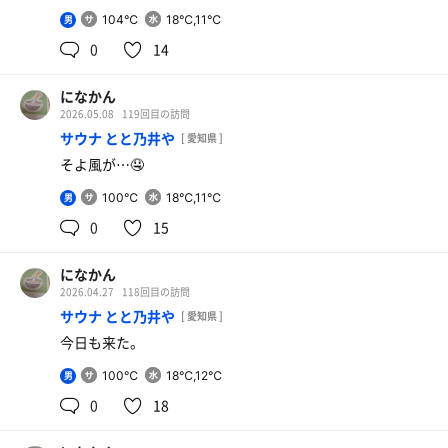
104℃
18℃,11℃
男
0
14
になかん
2026.05.08
119回目の訪問
サウナ とと乃井や
[ 愛知県 ]
そよ風が…🤤
100℃
18℃,11℃
男
0
15
になかん
2026.04.27
118回目の訪問
サウナ とと乃井や
[ 愛知県 ]
今日も来た。
100℃
18℃,12℃
男
0
18