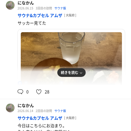
になかん
2026.06.15
3回目の訪問
サウナ飯
サウナ&カプセル アムザ
[ 大阪府 ]
サッカー見てた
続きを読む
60℃,80℃,90℃
0℃,17℃,27℃,17℃,14℃
男
0
28
になかん
2026.06.14
2回目の訪問
サウナ飯
豚汁と明太チーズ
サウナ&カプセル アムザ
[ 大阪府 ]
ごはんがフワフワ
肉うどん 豆腐卵付き
今日はこちらにお泊まり。
胃にしみわたる