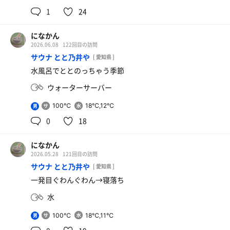
1
24
になかん
2026.06.08
122回目の訪問
サウナ とと乃井や
[ 愛知県 ]
豚玉ネギのせ
水風呂でととのっちゃう季節
ネギの風味が美味
ウォーターサーバー
さめがいの水
100℃
18℃,12℃
男
0
18
になかん
ダブルチーズバーガー
2026.05.28
121回目の訪問
写真忘れた
サウナ とと乃井や
[ 愛知県 ]
一発目ぐわんぐわん→寝落ち
コーラ
水
100℃
18℃,11℃
男