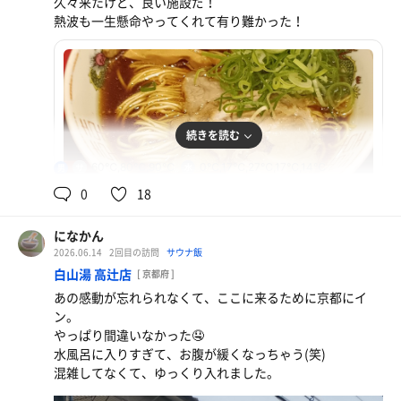
久々来たけど、良い施設だ！
紅茶花伝 無糖 アールグレイ
熱波も一生懸命やってくれて有り難かった！
ジャスミン茶
続きを読む
60℃,80℃,90℃
0℃,17℃,27℃,17℃,14℃
男
0
18
になかん
2026.06.14
2回目の訪問
サウナ飯
白山湯 高辻店
[ 京都府 ]
あの感動が忘れられなくて、ここに来るために京都にイ
中華そば
ン。
やっぱり間違いなかった🤤
濃く香るほうじ茶
水風呂に入りすぎて、お腹が緩くなっちゃう(笑)
混雑してなくて、ゆっくり入れました。