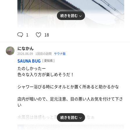
続きを読む
116℃
17℃
男
1
18
になかん
2026.06.09
1回目の訪問
サウナ飯
SAUNA BUG
[ 愛知県 ]
たのしかったー
色々な入り方が楽しめそうだ！
シャワー浴びる時にタオルとか置く所あると助かるかな
店内が暗いので、足元注意、目の悪い人お気を付けて下さ
い
水風呂は体感もっと高かった気がするなぁ
続きを読む
85℃
9℃,18℃
男