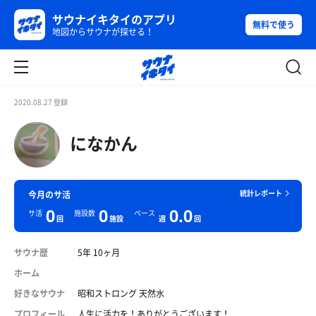
サウナイキタイのアプリ
無料で使う
地図からサウナが探せる！
2020.08.27 登録
になかん
統計レポート
今月のサ活
0
0
0.0
サ活
施設数
ペース
回
施設
週
回
サウナ歴
5年 10ヶ月
ホーム
好きなサウナ
昭和ストロング 天然水
プロフィール
人生に活力を！ありがとうございます！