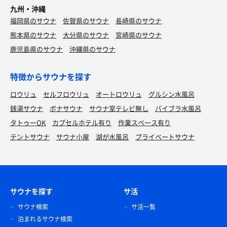
九州・沖縄
福岡県のサウナ
佐賀県のサウナ
長崎県のサウナ
熊本県のサウナ
大分県のサウナ
宮崎県のサウナ
鹿児島県のサウナ
沖縄県のサウナ
特徴からサウナを探す
ロウリュ
セルフロウリュ
オートロウリュ
グルシン水風呂
銭湯サウナ
ボナサウナ
サウナ室テレビ無し
バイブラ水風呂
タトゥーOK
カプセルホテル有り
作業スペース有り
テントサウナ
サウナ小屋
湖が水風呂
プライベートサウナ
サウナを探す
サ活
サウナ検索
サ活一覧
泊まれるサウナ検索