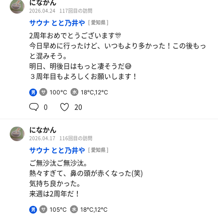
になかん
2026.04.24
117回目の訪問
サウナ とと乃井や
[ 愛知県 ]
2周年おめでとうございます🎊
今日早めに行ったけど、いつもより多かった！この後もっ
と混みそう。
明日、明後日はもっと凄そうだ😅
３周年目もよろしくお願いします！
100℃
18℃,12℃
男
0
20
になかん
2026.04.17
116回目の訪問
サウナ とと乃井や
[ 愛知県 ]
ご無沙汰ご無沙汰。
熱々すぎて、鼻の頭が赤くなった(笑)
気持ち良かった。
来週は2周年だ！
105℃
18℃,12℃
男