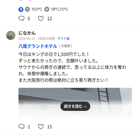
102℃
18℃,12℃
男
0
12
になかん
2026.06.15
1回目の訪問
サウナ飯
八尾グランドホテル
[ 大阪府 ]
今日はキングの日で1,500円でした！
ずっと来たかったので、念願叶いました。
サウナからの跨ぎの連続で、思ってる以上に体力を奪わ
れ、休憩中爆睡しました。
また大阪旅行の際は絶対に立ち寄り跨ぎたい！
続きを読む
70℃,104℃
18.5℃
男
2
15