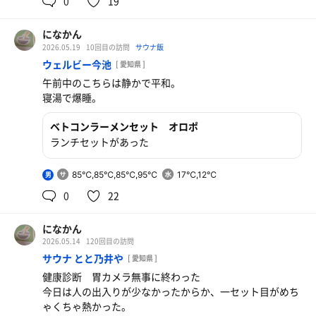
0
19
になかん
2026.05.19
10回目の訪問
サウナ飯
ウェルビー今池
[ 愛知県 ]
午前中のこちらは静かで平和。
寝湯で爆睡。
ベトコンラーメンセット オロポ
ランチセットがあった
85℃,85℃,85℃,95℃
17℃,12℃
男
0
22
になかん
2026.05.14
120回目の訪問
サウナ とと乃井や
[ 愛知県 ]
健康診断 胃カメラ無事に終わった
今日は人の出入りが少なかったからか、一セット目がめち
ゃくちゃ熱かった。