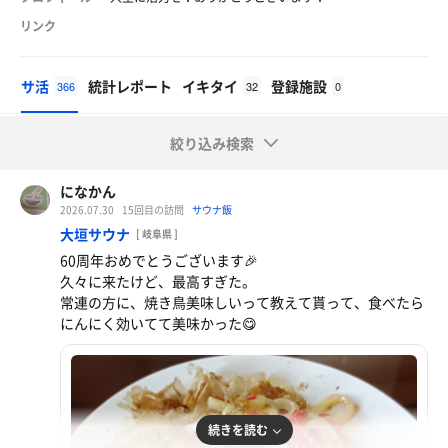
リンク
サ活
統計レポート
イキタイ
登録施設
366
32
0
絞り込み検索
になかん
2026.07.30
15回目の訪問
サウナ飯
大垣サウナ
[ 岐阜県 ]
60周年おめでとうございます🎉
久々に来たけど、最高すぎた。
常連の方に、焼き鳥美味しいって教えて貰って、食べたら
にんにく効いてて美味かった😋
続きを読む