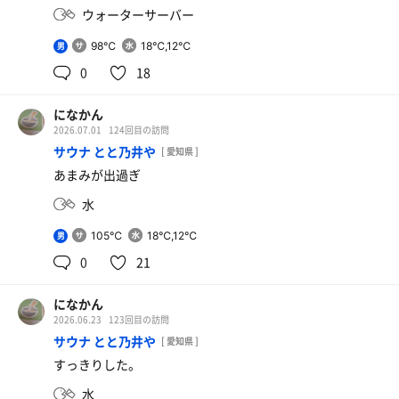
ウォーターサーバー
98℃
18℃,12℃
男
0
18
になかん
2026.07.01
124回目の訪問
サウナ とと乃井や
[ 愛知県 ]
あまみが出過ぎ
水
105℃
18℃,12℃
男
0
21
になかん
2026.06.23
123回目の訪問
サウナ とと乃井や
[ 愛知県 ]
すっきりした。
水