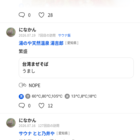
115℃
14℃
男
0
28
になかん
2026.07.19
7回目の訪問
サウナ飯
湯のや天然温泉 湯吉郎
[ 愛知県 ]
繁盛
焼き鳥と焼きうどん
台湾まぜそば
他のも色々食べたい
うまし
デカビタ
NOPE
60℃,80℃,105℃
13℃,8℃,18℃
男
0
12
になかん
2026.07.16
127回目の訪問
サウナ とと乃井や
[ 愛知県 ]