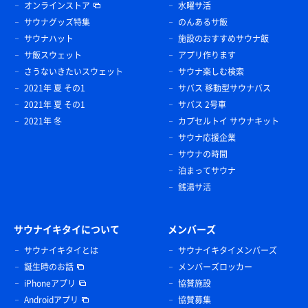
オンラインストア
水曜サ活
サウナグッズ特集
のんあるサ飯
サウナハット
施設のおすすめサウナ飯
サ飯スウェット
アプリ作ります
さうないきたいスウェット
サウナ楽しむ検索
2021年 夏 その1
サバス 移動型サウナバス
2021年 夏 その1
サバス 2号車
2021年 冬
カプセルトイ サウナキット
サウナ応援企業
サウナの時間
泊まってサウナ
銭湯サ活
サウナイキタイについて
メンバーズ
サウナイキタイとは
サウナイキタイメンバーズ
誕生時のお話
メンバーズロッカー
iPhoneアプリ
協賛施設
Androidアプリ
協賛募集