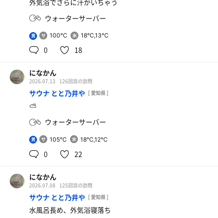
外気浴でさらに汗かいちゃう
ウォーターサーバー
100℃
18℃,13℃
男
0
18
になかん
2026.07.13
126回目の訪問
サウナ とと乃井や
[ 愛知県 ]
⛅︎
ウォーターサーバー
105℃
18℃,12℃
男
0
22
になかん
2026.07.08
125回目の訪問
サウナ とと乃井や
[ 愛知県 ]
水風呂長め、外気浴寝落ち