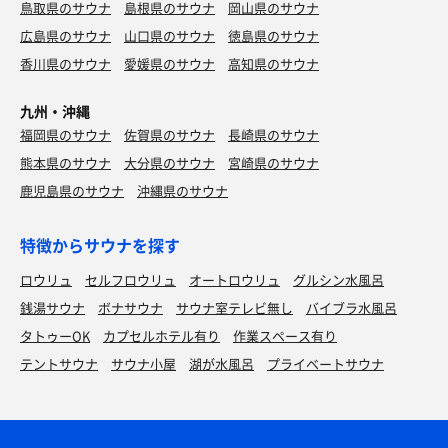
鳥取県のサウナ
島根県のサウナ
岡山県のサウナ
広島県のサウナ
山口県のサウナ
徳島県のサウナ
香川県のサウナ
愛媛県のサウナ
高知県のサウナ
九州・沖縄
福岡県のサウナ
佐賀県のサウナ
長崎県のサウナ
熊本県のサウナ
大分県のサウナ
宮崎県のサウナ
鹿児島県のサウナ
沖縄県のサウナ
特徴からサウナを探す
ロウリュ
セルフロウリュ
オートロウリュ
グルシン水風呂
銭湯サウナ
ボナサウナ
サウナ室テレビ無し
バイブラ水風呂
タトゥーOK
カプセルホテル有り
作業スペース有り
テントサウナ
サウナ小屋
湖が水風呂
プライベートサウナ