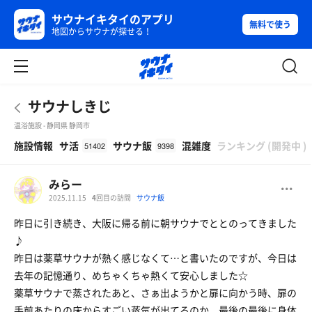
サウナイキタイのアプリ
無料で使う
地図からサウナが探せる！
サウナしきじ
温浴施設 - 静岡県 静岡市
β
施設情報
サ活
サウナ飯
混雑度
ランキング
(
開発中
)
51402
9398
みらー
2025.11.15
4
回目の訪問
サウナ飯
昨日に引き続き、大阪に帰る前に朝サウナでととのってきました
♪
昨日は薬草サウナが熱く感じなくて…と書いたのですが、今日は
去年の記憶通り、めちゃくちゃ熱くて安心しました☆
薬草サウナで蒸されたあと、さぁ出ようかと扉に向かう時、扉の
手前あたりの床からすごい蒸気が出てるのか、最後の最後に身体