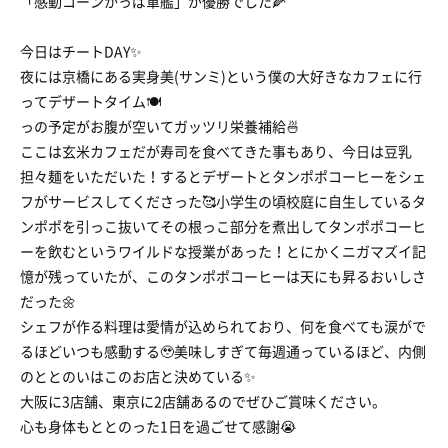
「感動コーンかっぱ軍艦」が優勝でした🌽
今日はチートDAY✨
夜には京橋にある実身美(サンミ)という僕の大好きなカフェに行
ってデザートタイム🍽️
っの予定がお腹が空いてガッツリ栄養補給🍜
ここは玄米カフェだが寿司を食べてきた事もあり、今日は豆乳
担々麺をいただいた！するとデザートとタンポポコーヒーをシェ
フがサービスしてくださった🥰小学生の頃校庭に自生しているタ
ンポポを引っこ抜いてその根っこ部分を煮出してタンポポコーヒ
ーを飲むというワイルドな授業があった！とにかくニガマズイ記
憶が残っていたが、このタンポポコーヒーは天にも昇るおいしさ
だった🌼
シェフが作る料理は愛情が込められており、何を食べても涙がで
るほどいつも感動する🥹美味しすぎて毎週通っているほど、内側
のととのいはこのお店と決めている✨
大阪に3店舗、東京に2店舗あるのでぜひご賞味ください。
心も身体もととのった1日を過ごせて感謝😭