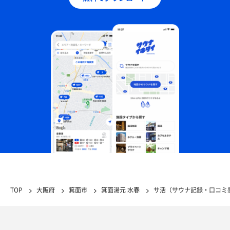
TOP
大阪府
箕面市
箕面湯元 水春
サ活（サウナ記録・口コミ