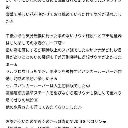
🌺
豪華で美しい花を咲かせており眺めているだけで気分が晴れまし
た🌞
午後からも気分転換に行った事のないサウナ施設へとプチ遠征🚉
はじめましての水春グループ店✨
良い噂を耳にするが期待以上のスパ銭でした♨️サウナがどれも個
性がありととのいの種類も千差万別🤤特に瞑想サウナがよかった
ぁー🧘
セルフロウリュもでき、ボタンを🔘押すとパンカールーバーが作
動し灼熱の瞑想が楽しめる🔥
セルフパンカールーバーは人生初体験でした😂
高濃度漢方薬草スチームを浴びながら塩サウナも楽しめて至れり
尽くせりの施設😶‍🌫️
他の水春さんも行ってみたくなりました.✨
お腹が空いたので近くのかっぱ寿司で20皿をペロリン🍣