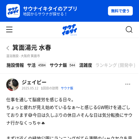
サウナイキタイのアプリ
無料で使う
地図からサウナが探せる！
箕面湯元 水春
温浴施設 - 大阪府 箕面市
β
施設情報
サ活
サウナ飯
混雑度
ランキング
(
開発中
)
4584
544
ジェイビー
2025.05.12
1
回目の訪問
サウナ飯
仕事を通して脳疲労を感じる日々。
ちょっと疲れが見え始めているなぁ〜と感じるGW明けを過ごし
ております😅今日は久しぶりの休日🎶そんな日は気分転換にサウ
ナ行かなくっちゃ🔥
まずは近くの緑地公園にランニングがてら満開のシャクヤクを見