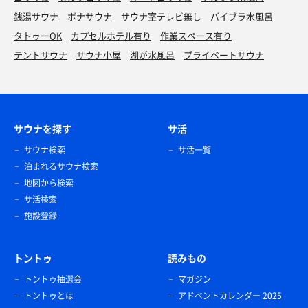
銭湯サウナ
ボナサウナ
サウナ室テレビ無し
バイブラ水風呂
タトゥーOK
カプセルホテル有り
作業スペース有り
テントサウナ
サウナ小屋
湖が水風呂
プライベートサウナ
サウナを探す
サ活
サウナ検索
サ活一覧
泊まれるサウナ検索
地図から検索
サ活検索
施設登録
トントゥ
読みもの
トントゥ抽選会
マガジン
トントゥとは
アドベントカレンダー 2025