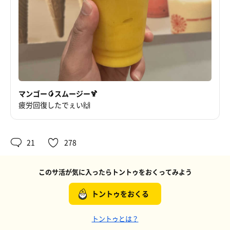
マンゴー🥭スムージー🍹
疲労回復したでぇい🙌
21
278
このサ活が気に入ったらトントゥをおくってみよう
トントゥをおくる
トントゥとは？