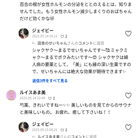
百合の根が女性ホルモンの分泌をととのえるとは、知りま
せんでした。もう女性ホルモン減少しまくりのおばちゃん
だけど効くかな🤣
ジェイビー
2025.05.14 16:11
2
田舎のせいちゃん
さんの
コメント
に返信
シャクヤク〜まるでせいちゃんです〜🥰 ミャクミ
ャク〜まるでボクみたいです〜😍 シャクヤクは婦
人病の要薬として、「美」にも縁の深い生薬ですの
で、せいちゃんには絶大な効果が期待できます✨
返信3件をすべて見る
ルイスあま美
2025.05.14 22:49
2
芍薬、きれいですねー✨✨ 美しいものを見てからのサウナ
と美味しいもの。 お疲れ、癒して下さいね！！
ジェイビー
2025.05.15 08:21
2
ルイスあま美
さんの
コメント
に返信