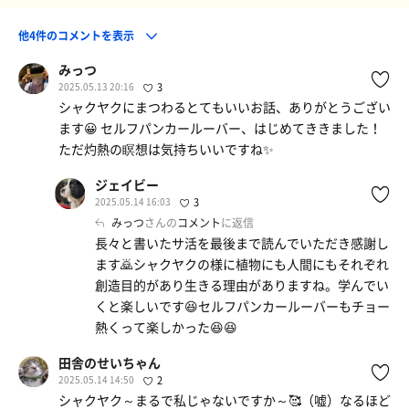
他4件のコメントを表示
みっつ
2025.05.13 20:16
3
シャクヤクにまつわるとてもいいお話、ありがとうござい
ます😀 セルフパンカールーバー、はじめてききました！
ただ灼熱の瞑想は気持ちいいですね✨
ジェイビー
2025.05.14 16:03
3
みっつ
さんの
コメント
に返信
長々と書いたサ活を最後まで読んでいただき感謝し
ます🙇シャクヤクの様に植物にも人間にもそれぞれ
創造目的があり生きる理由がありますね。学んでい
くと楽しいです😆セルフパンカールーバーもチョー
熱くって楽しかった😆😆
田舎のせいちゃん
2025.05.14 14:50
2
シャクヤク～まるで私じゃないですか～🥰（嘘）なるほど