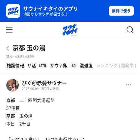
サウナイキタイのアプリ
無料で使う
地図からサウナが探せる！
京都 玉の湯
銭湯 - 京都府 京都市
β
施設情報
サ活
サウナ飯
混雑度
ランキング
(
開発中
)
1575
182
ぴぐ＠赤髪サウナー
2026.06.09
2
回目の訪問
京都 二十四節気湯巡り
57湯目
京都 玉の湯
本日 2軒目
「アクセス良いし いつでも行ける」と