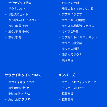
サウナグッズ特集
のんあるサ飯
サウナハット
施設のおすすめサウナ飯
サ飯スウェット
アプリ作ります
さうないきたいスウェット
サウナ楽しむ検索
2021年 夏 その1
サバス 移動型サウナバス
2021年 夏 その1
サバス 2号車
2021年 冬
カプセルトイ サウナキット
サウナ応援企業
サウナの時間
泊まってサウナ
銭湯サ活
サウナイキタイについて
メンバーズ
サウナイキタイとは
サウナイキタイメンバーズ
誕生時のお話
メンバーズロッカー
iPhoneアプリ
協賛施設
Androidアプリ
協賛募集