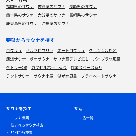
福岡県のサウナ
佐賀県のサウナ
長崎県のサウナ
熊本県のサウナ
大分県のサウナ
宮崎県のサウナ
鹿児島県のサウナ
沖縄県のサウナ
特徴からサウナを探す
ロウリュ
セルフロウリュ
オートロウリュ
グルシン水風呂
銭湯サウナ
ボナサウナ
サウナ室テレビ無し
バイブラ水風呂
タトゥーOK
カプセルホテル有り
作業スペース有り
テントサウナ
サウナ小屋
湖が水風呂
プライベートサウナ
サウナを探す
サ活
サウナ検索
サ活一覧
泊まれるサウナ検索
地図から検索