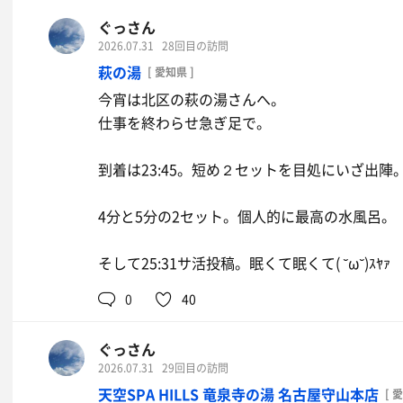
3回中2回寝落ちる( ˘ω˘)ｽﾔｧ
ぐっさん
2026.07.31
28回目の訪問
ウトウトする訳でも無く、座ってボーッとしてる
萩の湯
[ 愛知県 ]
今宵は北区の萩の湯さんへ。
気付いたら閉店時間に迫る23:15
仕事を終わらせ急ぎ足で。
湯船は浸かりたかったけど汗出そうなので水シ
館。
到着は23:45。短め２セットを目処にいざ出陣
現地合致した後輩くんの夕飯兼ねてサウナ後に
4分と5分の2セット。個人的に最高の水風呂。
今日もありがとうございました🤤
そして25:31サ活投稿。眠くて眠くて( ˘ω˘)ｽﾔｧ
水
0
40
ぐっさん
2026.07.31
29回目の訪問
天空SPA HILLS 竜泉寺の湯 名古屋守山本店
[ 