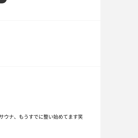
と仕事始まりであろうワイシャツ姿の方
ら満喫。
手前。
く。
間から寝落ち。やらかし案件で50分程寝
間潰してたら後輩くん現地集合で４人
サウナ、もうすでに整い始めてます笑