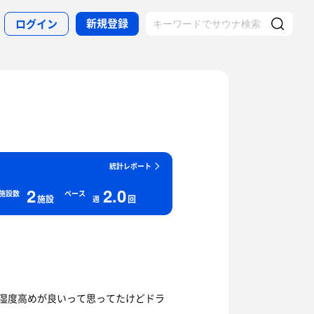
新規登録
ログイン
統計レポート
2
2.0
施設数
ペース
施設
回
週
 湿度高めが良いって思ってたけどドラ