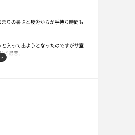
があまりの暑さと疲労からか手持ち時間も
っと入って出ようとなったのですがサ室
じで最悪。
あの空間での臭いに耐えれず10分居た
とうございました！
笑