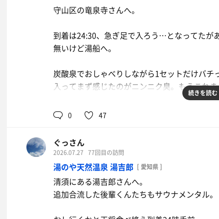
守山区の竜泉寺さんへ。
到着は24:30、急ぎ足で入ろう…となってた
無いけど湯船へ。
炭酸泉でおしゃべりしながら1セットだけバチ
入ってまず感じたのがニンニク臭。もうこれま
続きを読む
にんにくは美味しいし好きだからわかるけど、
0
47
かったが4分で苛ついて終了。
ぐっさん
1セット、6カ所を蚊🦟にやられて終了。
2026.07.27
77回目の訪問
とは言えたくさん話が出来て良かった、ありが
湯のや天然温泉 湯吉郎
[ 愛知県 ]
帰りは久しぶりのうま屋。チャーハン美味しい
清須にある湯吉郎さんへ。
追加合流した後輩くんたちもサウナメンタル。