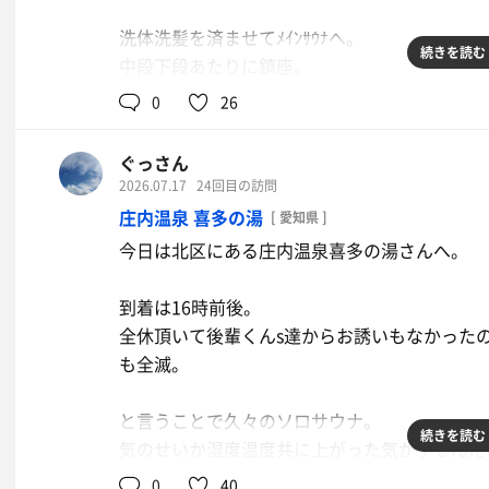
洗体洗髪を済ませてﾒｲﾝｻｳﾅへ。
続きを読む
中段下段あたりに鎮座。
0
26
ﾒｲﾝｻｳﾅ8分→水30秒→外8分
ぐっさん
ｽﾁｰﾑｻｳﾅ6分→水1分→塩3分→内7分
2026.07.17
24回目の訪問
庄内温泉 喜多の湯
[ 愛知県 ]
ｽﾁｰﾑｻｳﾅ3分→水10秒→ｽﾁｰﾑｻｳﾅ2分→水10秒
今日は北区にある庄内温泉喜多の湯さんへ。
〆
到着は16時前後。
イレギュラーな入り方しましたがめちゃくちゃ
全休頂いて後輩くんs達からお誘いもなかった
も全滅。
ありがとうございました！！
と言うことで久々のソロサウナ。
続きを読む
気のせいか湿度温度共に上がった気がするんだよ
ト。
0
40