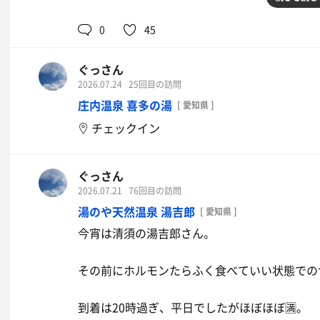
暑さにやられて昼からレモンサワー、グレフル
0
45
をアテにしながら休日をしっかり悦に浸りなが
ぐっさん
程よくお腹も膨れキャナルさんへ到着は13時
2026.07.24
25回目の訪問
ﾒｲﾝｻｳﾅ→ﾒｲﾝｻｳﾅ→塩→塩→ﾒｲﾝｻｳﾅで5セット頂
庄内温泉 喜多の湯
[ 愛知県 ]
1発目から強烈に睡魔。タオルを顔にかけた瞬
チェックイン
てしまう( ˘ω˘)ｽﾔｧ
気が付くと時刻は16時過ぎ。
ぐっさん
夕飯まで時間があるので中川ラウンドワンで時
2026.07.21
76回目の訪問
に。
湯のや天然温泉 湯吉郎
[ 愛知県 ]
今宵は清須の湯吉郎さん。
王将で夕飯済ませて湯吉郎さんへ行く事に🤤🤤
今日もありがとうございました！
その前にホルモンたらふく食べていい状態での
到着は20時過ぎ、平日でしたがほぼほぼ🈵。