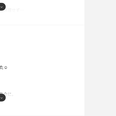
で無理せず…
た☺️
集合に。
50分、ゆるりさんは個人的に相性が良く