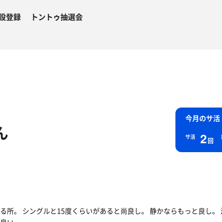
設登録
トントゥ抽選会
今月のサ活
ん
2
サ活
回
る所。 シングルと15度くらいがあると尚良し。 静かならもっと良し。