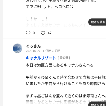
おし行くかと王将食べ終え到着24時手前。
すでに5セット、ヘロヘロ🤤
し！か！し！
続きを読む
来てしまえばサウナーたるものスイッチオン。
0
47
ﾒｲﾝｻｳﾅ→湯気吉→湯気吉→ﾒｲﾝｻｳﾅ
ぐっさん
眠いので今日はおやすみなさい( ˘ω˘)ｽﾔｧ
2026.07.27
17回目の訪問
キャナルリゾート
[ 愛知県 ]
本日は港区方面にあるキャナルさんへ♨️
午前から後輩くんと時間合わせて当初は平日無
いましたが午前から行けることもあり時間さら
まずは昼ごはんを兼ねて近くのはま寿司さんへ
満腹になるとサウナに影響があるので６−７分
続きを読む