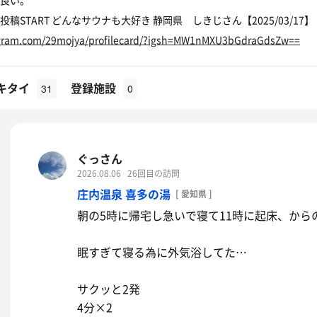
良い。
活投稿START どんなサウナも大好き 静岡県 しきじさん【2025/03/17】
agram.com/29mojya/profilecard/?igsh=MW1nMXU3bGdraGdsZw==
キタイ
登録施設
31
0
ぐっさん
2026.08.06
26回目の訪問
庄内温泉 喜多の湯
[ 愛知県 ]
朝の5時に帰宅し急いで寝て11時に起床、から
眠すぎて寝る為に外気浴してた…
サクッと2発
4分×2