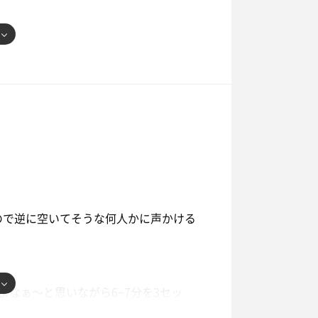
→ｽﾁｰﾑｻｳﾅ3分→水10秒→塩4分→水20秒→
気持ちいい🤤
ので逆に空いてそうな何人かに声かける
なぁ〜と思いながら6−7分を3セッ