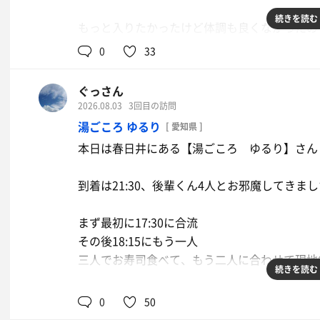
続きを読む
もっと入りたかったけど体調も良くなかったの
0
33
朝方までカラオケして喉痛すぎる🎤
ぐっさん
2026.08.03
3回目の訪問
湯ごころ ゆるり
[ 愛知県 ]
本日は春日井にある【湯ごころ ゆるり】さん
到着は21:30、後輩くん4人とお邪魔してきまし
まず最初に17:30に合流
その後18:15にもう一人
三人でお寿司食べて、もう二人に合わせて現地
続きを読む
結果的に言うとまた寝落ちてた( ˘ω˘)ｽﾔｧ
0
50
前回は夕方に来て50分、今回も2発目終わって