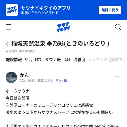
サウナイキタイのアプリ
無料で使う
地図からサウナが探せる！
稲城天然温泉 季乃彩(ときのいろどり )
温浴施設 - 東京都 稲城市
β
施設情報
サ活
サウナ飯
混雑度
ランキング
(
開発中
)
8572
1238
かん
2024.10.10
4
回目の訪問
サウナ飯
ホームサウナ
今日は岩盤浴
岩盤浴コーナーのミュージックロウリュは新感覚
噴水のように下からサウナストーブに水がかかるのも面白い
大浴場の泥塩サウナはスチームサウナ系の中で季乃彩が1番好み