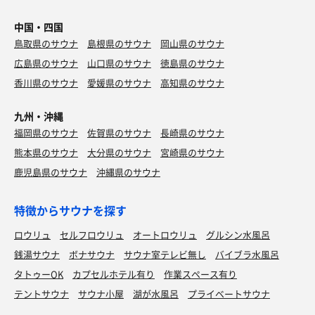
中国・四国
鳥取県のサウナ
島根県のサウナ
岡山県のサウナ
広島県のサウナ
山口県のサウナ
徳島県のサウナ
香川県のサウナ
愛媛県のサウナ
高知県のサウナ
九州・沖縄
福岡県のサウナ
佐賀県のサウナ
長崎県のサウナ
熊本県のサウナ
大分県のサウナ
宮崎県のサウナ
鹿児島県のサウナ
沖縄県のサウナ
特徴からサウナを探す
ロウリュ
セルフロウリュ
オートロウリュ
グルシン水風呂
銭湯サウナ
ボナサウナ
サウナ室テレビ無し
バイブラ水風呂
タトゥーOK
カプセルホテル有り
作業スペース有り
テントサウナ
サウナ小屋
湖が水風呂
プライベートサウナ