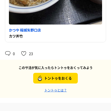
かつや 稲城矢野口店
カツ丼竹
0
23
このサ活が気に入ったらトントゥをおくってみよう
トントゥをおくる
トントゥとは？