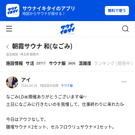
サウナイキタイのアプリ
無料で使う
地図からサウナが探せる！
朝霞サウナ 和(なごみ)
温浴施設 - 埼玉県 朝霞市
β
施設情報
サ活
サウナ飯
混雑度
ランキング
(
開発中
)
23717
3606
アイ
2026.04.20
75
回目の訪問
サウナ飯
なごみLD🎀開催ありがとうございます😭✨
土日になごみに行きたいのを我慢して、仕事終わりに来れた🥳
今日はアウフなしで、
雛壇サウナ×2セット、セルフロウリュサウナ×1セット。