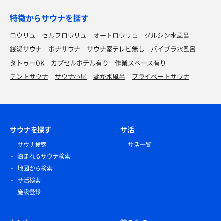
特徴からサウナを探す
ロウリュ
セルフロウリュ
オートロウリュ
グルシン水風呂
銭湯サウナ
ボナサウナ
サウナ室テレビ無し
バイブラ水風呂
タトゥーOK
カプセルホテル有り
作業スペース有り
テントサウナ
サウナ小屋
湖が水風呂
プライベートサウナ
サウナを探す
サ活
サウナ検索
サ活一覧
泊まれるサウナ検索
地図から検索
サ活検索
施設登録