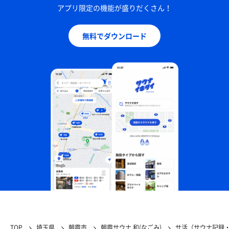
アプリ限定の機能が盛りだくさん！
無料でダウンロード
TOP
埼玉県
朝霞市
朝霞サウナ 和(なごみ)
サ活（サウナ記録