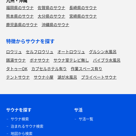
九州・沖縄
福岡県のサウナ
佐賀県のサウナ
長崎県のサウナ
熊本県のサウナ
大分県のサウナ
宮崎県のサウナ
鹿児島県のサウナ
沖縄県のサウナ
特徴からサウナを探す
ロウリュ
セルフロウリュ
オートロウリュ
グルシン水風呂
銭湯サウナ
ボナサウナ
サウナ室テレビ無し
バイブラ水風呂
タトゥーOK
カプセルホテル有り
作業スペース有り
テントサウナ
サウナ小屋
湖が水風呂
プライベートサウナ
サウナを探す
サ活
サウナ検索
サ活一覧
泊まれるサウナ検索
地図から検索