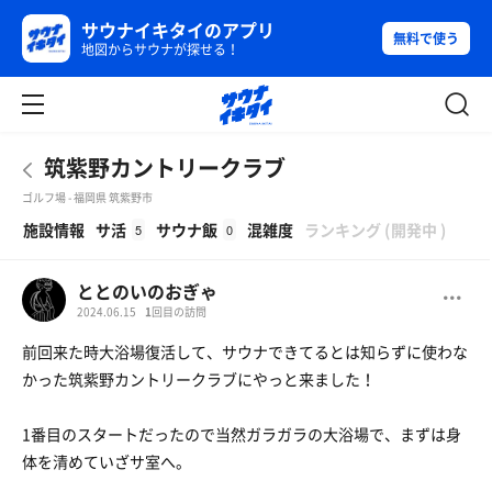
サウナイキタイのアプリ
無料で使う
地図からサウナが探せる！
筑紫野カントリークラブ
ゴルフ場 - 福岡県 筑紫野市
β
施設情報
サ活
サウナ飯
混雑度
ランキング
(
開発中
)
5
0
ととのいのおぎゃ
2024.06.15
1
回目の訪問
前回来た時大浴場復活して、サウナできてるとは知らずに使わな
かった筑紫野カントリークラブにやっと来ました！
1番目のスタートだったので当然ガラガラの大浴場で、まずは身
体を清めていざサ室へ。