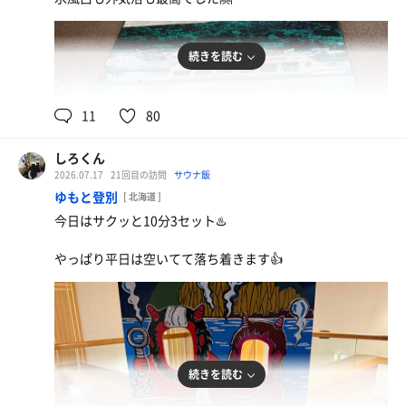
続きを読む
99℃
16℃
男
11
80
しろくん
2026.07.17
21回目の訪問
サウナ飯
ゆもと登別
[ 北海道 ]
今日はサクッと10分3セット♨️
やっぱり平日は空いてて落ち着きます👍
天丼
続きを読む
定期的に食べたくなります😋