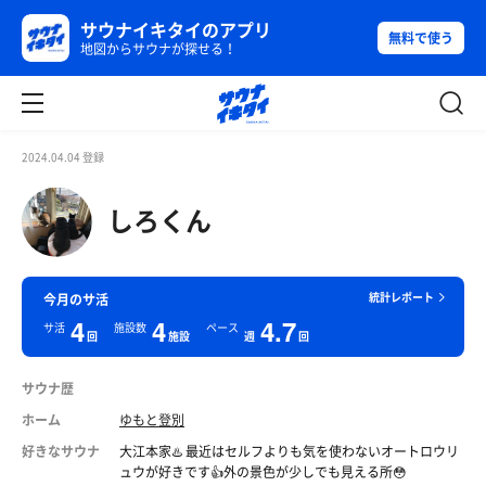
サウナイキタイのアプリ
無料で使う
地図からサウナが探せる！
2024.04.04 登録
しろくん
統計レポート
今月のサ活
4
4
4.7
サ活
施設数
ペース
回
施設
週
回
サウナ歴
ホーム
ゆもと登別
好きなサウナ
大江本家♨️ 最近はセルフよりも気を使わないオートロウリ
ュウが好きです👍外の景色が少しでも見える所😳