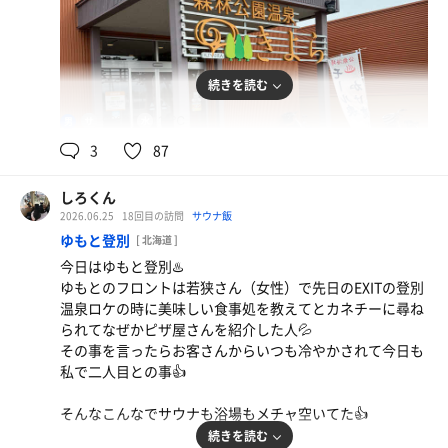
続きを読む
92℃
16℃
男
3
87
しろくん
2026.06.25
18回目の訪問
サウナ飯
ゆもと登別
[ 北海道 ]
今日はゆもと登別♨️
ゆもとのフロントは若狭さん（女性）で先日のEXITの登別
温泉ロケの時に美味しい食事処を教えてとカネチーに尋ね
られてなぜかピザ屋さんを紹介した人💦
その事を言ったらお客さんからいつも冷やかされて今日も
私で二人目との事👍
そんなこんなでサウナも浴場もメチャ空いてた👍
続きを読む