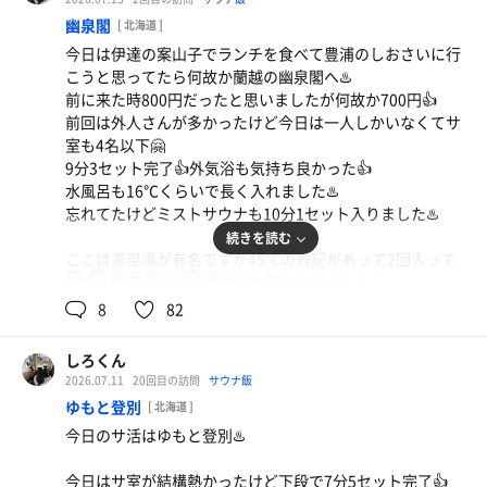
幽泉閣
[ 北海道 ]
今日は伊達の案山子でランチを食べて豊浦のしおさいに行
こうと思ってたら何故か蘭越の幽泉閣へ♨️
前に来た時800円だったと思いましたが何故か700円👍
前回は外人さんが多かったけど今日は一人しかいなくてサ
室も4名以下🤗
9分3セット完了👍外気浴も気持ち良かった👍
水風呂も16℃くらいで長く入れました♨️
忘れてたけどミストサウナも10分1セット入りました♨️
続きを読む
ここは高温湯が有名ですが45℃の表記があって2回入って
60℃,95℃
16℃
男
体が痺れてその後すぐに水風呂に入りました💦
正油ラーメンと小ライスと餃子
8
82
最高のととのいでした👍
ランチで1100円👍
しろくん
虎杖浜の同級生が毛蟹持って来てくれたのでビール飲んで
水
2026.07.11
20回目の訪問
サウナ飯
晩酌したいと思います🦀🦀
ゆもと登別
[ 北海道 ]
今日のサ活はゆもと登別♨️
今日はサ室が結構熱かったけど下段で7分5セット完了👍