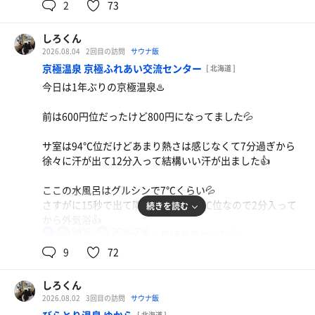
10分4セット堪能して外気浴の時は女湯の何処にツバメの
2
73
巣があるのかジッとみてました←変態です😅
しろくん
そしてついに発見😳
2026.08.04
2回目の訪問
サウナ飯
ここは露天スペースの椅子にシャワーをかける設備がある
京極温泉 京極ふれあい交流センター
[ 北海道 ]
んだけどその水配管のダクト？の上に巣がありました🤗
今日は1年ぶりの京極温泉♨️
見ると親指くらいの頭のヒナを発見しました🐣
前は600円位だったけど800円になってました💦
メチャ可愛かった👍そこに親ツバメが何回のエサを運んで
サ室は94℃位だけどあまり熱さは感じなくて7分過ぎから
ましたよ🤲
徐々に汗が出て12分入って結構いい汗が出ました👍
いつも以上にホッコリしてととのえました👍🐣
ここの水風呂はグルシンで7℃くらい💦
さすがに15秒で出て隣の岩風呂が20℃位なので2分入って
続きを読む
から外気浴👍
94℃
20℃,7℃
男
結構風があったのでメチャ気持ち良かった🤗
9
72
2回からは3分くらいで汗が出たけど12分を3セットで計4
セット とにかく水風呂と外気浴が気持ち良かった👍
しろくん
2026.08.02
3回目の訪問
サウナ飯
９月から2〜3ケ月改修工事が入るみたいで休館になるって
[ 北海道 ]