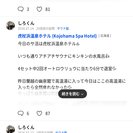
86℃
17℃
男
3
81
回転寿司
ノンアル
昨日の夜は函館で根室花まる
しろくん
水
2026.07.14
20回目の訪問
サウナ飯
水
虎杖浜温泉ホテル (Kojohama Spa Hotel)
[ 北海道 ]
今日のサ活は虎杖浜温泉ホテル♨️
いつも通りアチアチサウナにキンキンの水風呂👍
4セット中2回オートロウリュウに当たり6分で退室💦
和牛ハンバーグ定食
昨日蘭越の幽泉閣で高温湯に入って今日はここの高温湯に
メチャ美味しかった👍
入ったら全然痺れなかった💦
やっぱり幽泉閣は別格ですね👍
続きを読む
水
94℃
13℃
男
6
87
しろくん
2026.07.13
2回目の訪問
サウナ飯