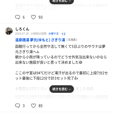
続きを読む
高温サウナ7分2セット➕瞑想サウナ10分2セットで合計4セ
90℃,92℃
16℃
男
ット👍
6
93
休憩は風除室で行いメチャととのいました🤗🤗
しろくん
2026.07.29
14回目の訪問
水曜サ活
＋1
温泉銭湯 夢元(ゆもと) さぎり湯
そば弁当
[ 北海道 ]
普通でした
函館行ってから全然サ活して無くて5日ぶりのサウナは夢
元さぎり湯へ♨️
朝から小雨が降っているのでどうせ外気浴出来ないのなら
水
出来ない施設が良いと思って決めました😅
ここのサ室は94℃だけど滝汗が出るので最初に上段7分2セ
ット最後に下段12分で計3セット完了👍
水風呂も15℃くらいで大量にあまみ出ました🤗🤗
続きを読む
94℃
15℃
男
3
85