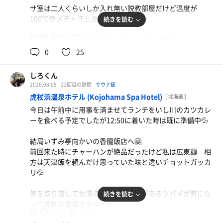
サ室は二人くらいしか入れ無い説教部屋だけど温度が
100℃😳メチャ汗とあまみ出ました👍
続きを読む
100℃
17℃
男
結構人がいてチョット待ちもあったけど10分3セット
0
25
洗い場は5つで内風呂と水風呂だけ💦
水風呂も18℃くらいで長く入れました♨️
しろくん
2026.08.05
21回目の訪問
サウナ飯
これから南富良野に行って帯広方面に行こうかなぁ🚗
虎杖浜温泉ホテル (Kojohama Spa Hotel)
[ 北海道 ]
今日は午前中に用事を済ませてランチをいし川のカツカレ
ーを食べる予定でしたが12:50に着いた時は既に準備中💦
結局いずみ亭向かいの香龍飯店へ🤗
前回来た時にチャーハンが絶品だったけど私は広東麺 相
方は天津飯を頼んだけ思っていた味と違いチョットガッカ
リ💦
気を取り直して女湯の露天風呂に巣があるツバメが気にな
続きを読む
って虎杖浜温泉ホテルへ♨️
94℃
14℃
男