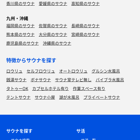
香川県のサウナ
愛媛県のサウナ
高知県のサウナ
鴨セイロ&焼きも天ぷら
九州・沖縄
水
安定の美味しさ
福岡県のサウナ
佐賀県のサウナ
長崎県のサウナ
熊本県のサウナ
大分県のサウナ
宮崎県のサウナ
鹿児島県のサウナ
沖縄県のサウナ
水
特徴からサウナを探す
ロウリュ
セルフロウリュ
オートロウリュ
グルシン水風呂
銭湯サウナ
ボナサウナ
サウナ室テレビ無し
バイブラ水風呂
季節限定 焦がしアゴだし中華そば
タトゥーOK
カプセルホテル有り
作業スペース有り
チョット変わった味でメチャ美味しかった🍜
テントサウナ
サウナ小屋
湖が水風呂
プライベートサウナ
ファミマの水
水
北味噌ラーメンと焼肉セット
サウナを探す
サ活
安定の美味しさ😋