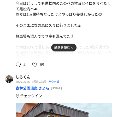
水
今日はどうしても黒松内のこの花の椎茸セイロを食べたく
て黒松内へ🚗
蕎麦は1時間待ちだったけどやっぱり美味しかった😋
そのままぶなの森に久々に行きました♨️
駐車場も混んでてサ室も混んでた💦
サ室は90℃で最初あまり汗が出ませんでしたが5分過ぎか
続きを読む
ら滝汗💦水風呂も多分13℃くらいで10秒しか入れなかった
90℃
13℃
男
けど気持ち良かった👍
12分3セット完了👍
4
85
外気浴も気持ち良かった🤗
しろくん
2026.06.26
3回目の訪問
サウナ飯
森林公園温泉 きよら
[ 北海道 ]
チェックイン