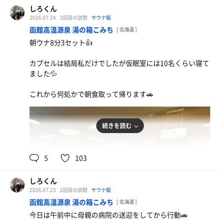
しろくん
2026.07.24
3回目の訪問
サウナ飯
函館高温源泉 湯の箱こみち
[ 北海道 ]
朝ウナ8分3セット👍
ざる蕎麦大盛り
カプセルは結局私だけでしたが仮眠室には10名くらい寝て
やっぱり美味しい😋
ました💦
水
これから何処かで朝食取って帰ります🚗
広東麺
思っていた味と違いました😂
続きを読む
90℃
17℃
男
水
5
103
しろくん
2026.07.23
2回目の訪問
サウナ飯
函館高温源泉 湯の箱こみち
[ 北海道 ]
今日は午前中に母親の病院の送迎をしてから行動🚗