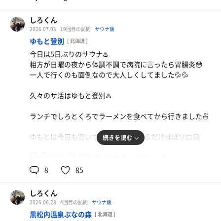
7分4セット
しろくん
2026.07.03
19回目の訪問
サウナ飯
水風呂は体感19℃くらいで露天風呂スペースにイスが5つ
カツカレーセット（サラダ➕ドリンク）
ゆもと登別
[ 北海道 ]
ありますが風除になっているのであまり風は来なくてチョ
ここのカレーは凄く辛いのでサラダと交互に食べない
シャケハラス定食
今日は5日ぶりのサウナ♨️
ット不満😅
と😅😅
初めて行ったけど安くて美味い😋
相方が日曜の夜から体調不調で病院に言ったら胃腸炎😳
一人で行くのも面倒なので大人しくしてました💦💦
水
水
久々のサ活はゆもと登別♨️
ランチでしろとくろでラーメンを食べてから行きました🍜
ゆもとは今日も空いてて外人が3人いるだけほぼソロ🤗
続きを読む
86℃
17℃
鴨ざる蕎麦大盛り
男
ロウリュウやり放題で86℃まで上げました👍
安くて美味い
8
85
水風呂は多分17℃くらいで長く入れる温度🤗
しろくん
10分4セット完了しました👍
2026.06.28
4回目の訪問
サウナ飯
黒松内温泉ぶなの森
[ 北海道 ]
相方は無理しないで5分1セットでやめたみたいです💦