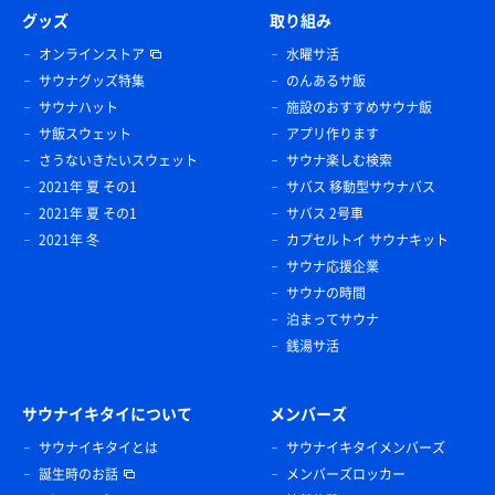
グッズ
取り組み
オンラインストア
水曜サ活
サウナグッズ特集
のんあるサ飯
サウナハット
施設のおすすめサウナ飯
サ飯スウェット
アプリ作ります
さうないきたいスウェット
サウナ楽しむ検索
2021年 夏 その1
サバス 移動型サウナバス
2021年 夏 その1
サバス 2号車
2021年 冬
カプセルトイ サウナキット
椎茸セイロ
サウナ応援企業
待つても食べる価値あり👍
サウナの時間
泊まってサウナ
水
銭湯サ活
サウナイキタイについて
メンバーズ
サウナイキタイとは
サウナイキタイメンバーズ
誕生時のお話
メンバーズロッカー