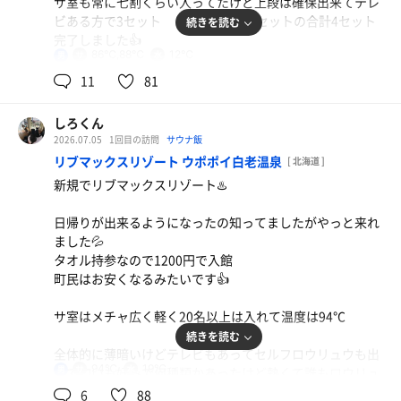
サ室も常に七割くらい入ってたけど上段は確保出来てテレ
ビある方で3セット テレビ無しで1セットの合計4セット
続きを読む
完了しました👍
86℃,88℃
12℃
男
外気浴も気持ち良かったけどさすが千歳‼️
11
81
飛行機の音なのか自衛隊のジェット機の音なのかもの凄い
しろくん
爆音🛫🛩️
魚ランチ
2026.07.05
1回目の訪問
サウナ飯
ランチで魚・肉・天ぷらの3種類から選びます
リブマックスリゾート ウポポイ白老温泉
[ 北海道 ]
絶対に無い事だけど今落ちたら生きてはいられないって思
新規でリブマックスリゾート♨️
ってしまいゆっくりととのえ無かった💦
オレンジ
日帰りが出来るようになったの知ってましたがやっと来れ
サウイキの皆さんも全裸で飛行機が落ちるとか近くで爆発
ました💦
事故が発生したらって考えた事ありますか😅
水
タオル持参なので1200円で入館
町民はお安くなるみたいです👍
いつも相方とサ活してるけど私とか相方のどちらかが具合
悪くなったり滑って怪我して救急車で運ばれたらいつまで
サ室はメチャ広く軽く20名以上は入れて温度は94℃
も待ち合わせ場所で待っている事を想像しているのは私だ
続きを読む
けなのかなぁ💦
全体的に薄暗いけどテレビもあってセルフロウリュウも出
94℃
19℃
男
来て匂いも好みで何種類かあったけど熱くて誰もロウリュ
そんなこんなで今日もゆっくり爆睡したいと思います💤
ウする人はいませんでした💦
6
88