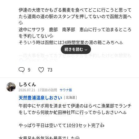
伊達の大徳でかもざる蕎麦を食べてどこに行こうと思って
たら道南の道の駅のスタンプを押してないので函館方面へ
チャーハン&ポークチャップ
💦
相方と二人で食べてちょうどいい感じ😅
鍋焼きうどん
途中にサワラ 鹿部 南茅部 恵山に行って泊まるところ
久々に美味しかった😋
を予約してない💦
水
そういう時は函館には24時間営業の湯の箱こみちへ♨️
水
続きを読む
一応大事を取ってカプセルホテルを予約したけど休憩室も
90℃
17℃
男
ガラガラ💦
でも初めてのカプセルホテルで朝の9:00まで一人3500円な
9
73
ので相方と二人で7000円🤗
もしかしたらもっと安いビジホがあったかもしれませんが
しろくん
面倒なのでそのままイン♨️
2026.07.21
17回目の訪問
サウナ飯
天然豊浦温泉しおさい
[ 北海道 ]
サ室は90℃で水風呂は17℃くらい💦
午前中にヤボ用を済ませて伊達のはらぺこ漁業部でランチ
をしてから何故か虻田神社⛩️に行ってからしおさいへ♨️
8分3セットで明日朝サウナして帰ります👍
やっぱり平日は空いてて10分3セット完了👍
水風呂も外気浴も最高でした🤗