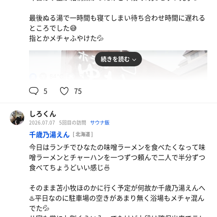
最後ぬる湯で一時間も寝てしまい待ち合わせ時間に遅れる
ところでした😅
指とかメチャふやけた💦
続きを読む
84℃
17℃
男
5
75
しろくん
2026.07.07
5回目の訪問
サウナ飯
千歳乃湯えん
[ 北海道 ]
今日はランチでひなたの味噌ラーメンを食べたくなって味
噌ラーメンとチャーハンを一つずつ頼んで二人で半分ずつ
食べてちょうどいい感じ🍜
そのまま苫小牧ほのかに行く予定が何故か千歳乃湯えんへ
♨️平日なのに駐車場の空きがあまり無く浴場もメチャ混ん
でた💦