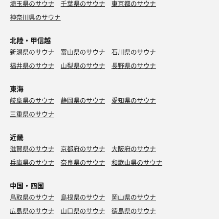
埼玉県のサウナ
千葉県のサウナ
東京都のサウナ
ネクターピーチ
神奈川県のサウナ
水
北陸・甲信越
新潟県のサウナ
富山県のサウナ
石川県のサウナ
福井県のサウナ
山梨県のサウナ
長野県のサウナ
別盛りカツ丼
やっぱり美味しい👍
東海
岐阜県のサウナ
静岡県のサウナ
愛知県のサウナ
水
三重県のサウナ
近畿
滋賀県のサウナ
京都府のサウナ
大阪府のサウナ
兵庫県のサウナ
奈良県のサウナ
和歌山県のサウナ
中国・四国
カツ丼
結構量が多い
鳥取県のサウナ
島根県のサウナ
岡山県のサウナ
広島県のサウナ
山口県のサウナ
徳島県のサウナ