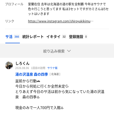
プロフィール
室蘭在住 去年は北海道の道の駅を全制覇 今年はサウナで
色々行こうと思ってます 私は3セットですがカミさんは5セ
ットはいきます
リンク
https://www.instagram.com/shiroyukikimura/
サ活
統計レポート
イキタイ
登録施設
366
32
0
絞り込み検索
しろくん
2026.08.06
1回目の訪問
サウナ飯
湯の沢温泉 森の四季
[ 北海道 ]
盆前から行動🚗
今日から何処に行くか全然未定💦
とりあえず今日のサ活は前から気になっていた湯の沢温
泉 森の四季♨️
現金のみで一人700円で入館♨️