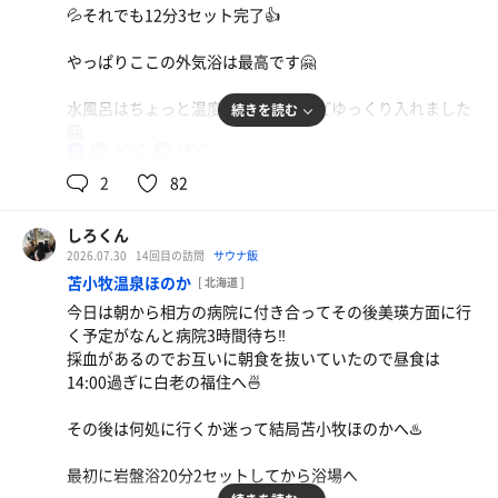
💦それでも12分3セット完了👍
やっぱりここの外気浴は最高です🤗
水風呂はちょっと温度が高かったけどゆっくり入れました
続きを読む
🤗
90℃
18℃
男
2
82
しろくん
2026.07.30
14回目の訪問
サウナ飯
苫小牧温泉ほのか
[ 北海道 ]
今日は朝から相方の病院に付き合ってその後美瑛方面に行
く予定がなんと病院3時間待ち‼️
採血があるのでお互いに朝食を抜いていたので昼食は
14:00過ぎに白老の福住へ🍜
その後は何処に行くか迷って結局苫小牧ほのかへ♨️
最初に岩盤浴20分2セットしてから浴場へ