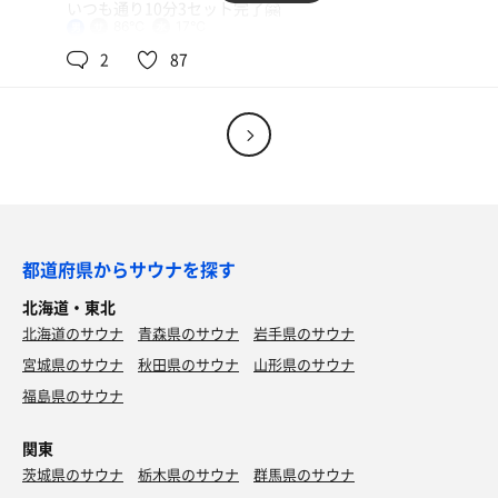
いつも通り10分3セット完了🤗
86℃
17℃
男
明日は相方の誕生日で札幌の姉が新札幌で食事をご馳走し
2
87
てくれるので母親も乗せて札幌泊まりの予定です🚗
食事前に何処のサウナに行こうかなぁ🤗🤗
都道府県からサウナを探す
北海道・東北
北海道のサウナ
青森県のサウナ
岩手県のサウナ
宮城県のサウナ
秋田県のサウナ
山形県のサウナ
福島県のサウナ
味噌ラーメン
関東
味噌ラーメンもチャーハンもバカうま
茨城県のサウナ
栃木県のサウナ
群馬県のサウナ