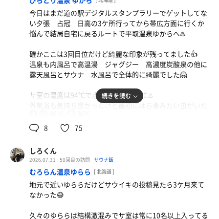
びらとり温泉 ゆから
言ってました♨️‼️
今日はまだ道の駅デジタルスタンプラリーでゲットしてな
い夕張 占冠 日高の3ケ所行ってから帯広方面に行くか
悩んで結局自宅に戻るルートで平取温泉ゆからへ♨️
確かここは3回目位だけど綺麗な印象が残ってました👍
温泉も内風呂で高温湯 ジャグジー 高濃度炭酸泉の他に
露天風呂とサウナ 水風呂で全体的に綺麗でした🤗
サ室の温度は94℃で水風呂は体感16℃♨️
続きを読む
外気浴も気持ち良かったけど最初にはち🐝みたい虫がいた
94℃
16℃
男
ので内気浴に変更💦
8
75
サウナ10分4セットに高濃度炭酸泉20分入ってととのいま
した🤗サ飯は施設内で平取和牛のハンバーグ定食を食べた
しろくん
けど美味しかった🤗🤗
2026.07.31
50回目の訪問
サウナ飯
むろらん温泉ゆらら
[ 北海道 ]
地元で近いゆららだけどサウイキの投稿見たら3ケ月来て
なかった😅
久々のゆららは結構激混みでサ室は常に10名以上入ってる