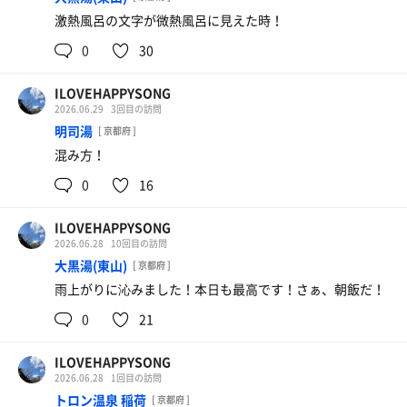
激熱風呂の文字が微熱風呂に見えた時！
0
30
ILOVEHAPPYSONG
2026.06.29
3回目の訪問
明司湯
[ 京都府 ]
混み方！
0
16
ILOVEHAPPYSONG
2026.06.28
10回目の訪問
大黒湯(東山)
[ 京都府 ]
雨上がりに沁みました！本日も最高です！さぁ、朝飯だ！
0
21
ILOVEHAPPYSONG
2026.06.28
1回目の訪問
トロン温泉 稲荷
[ 京都府 ]