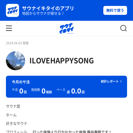
サウナイキタイのアプリ
無料で使う
地図からサウナが探せる！
2024.04.03 登録
ILOVEHAPPYSONG
統計レポート
今月のサ活
0
0
0.0
サ活
施設数
ペース
回
施設
週
回
サウナ歴
ホーム
好きなサウナ
プロフィール
行った後悔より行かなかった後悔 藤井春眠です！