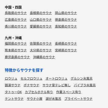
中国・四国
鳥取県のサウナ
島根県のサウナ
岡山県のサウナ
広島県のサウナ
山口県のサウナ
徳島県のサウナ
香川県のサウナ
愛媛県のサウナ
高知県のサウナ
九州・沖縄
福岡県のサウナ
佐賀県のサウナ
長崎県のサウナ
熊本県のサウナ
大分県のサウナ
宮崎県のサウナ
鹿児島県のサウナ
沖縄県のサウナ
特徴からサウナを探す
ロウリュ
セルフロウリュ
オートロウリュ
グルシン水風呂
銭湯サウナ
ボナサウナ
サウナ室テレビ無し
バイブラ水風呂
タトゥーOK
カプセルホテル有り
作業スペース有り
テントサウナ
サウナ小屋
湖が水風呂
プライベートサウナ