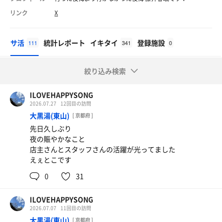
リンク
X
サ活
統計レポート
イキタイ
登録施設
111
341
0
絞り込み検索
ILOVEHAPPYSONG
2026.07.27
12回目の訪問
大黒湯(東山)
[ 京都府 ]
先日久しぶり
夜の賑やかなこと
店主さんとスタッフさんの活躍が光ってました
えぇとこです
0
31
ILOVEHAPPYSONG
2026.07.07
11回目の訪問
大黒湯(東山)
[ 京都府 ]