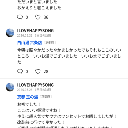
ただいまと言いました
おかえりと聴こえました
0
36
ILOVEHAPPYSONG
2026.05.31
6回目の訪問
白山湯 六条店
[ 京都府 ]
今朝は賑やかだったやかましかったでもそれもここのいい
ところ いいお湯でございました いいお水でございまし
た
0
28
ILOVEHAPPYSONG
2026.05.28
1回目の訪問
京都 玉の湯
[ 京都府 ]
お初でした！
ここはいい銭湯ですね！
ゆえに超人気でサウナはワンセットでお暇しましたが！
改装前に行けて良かった！