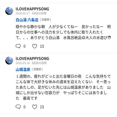
ILOVEHAPPYSONG
2026.05.17
4回目の訪問
白山湯 六条店
[ 京都府 ]
穏やかな静かな朝 人が少なくてねー 良かったなー 明
日からの仕事への活力を少しでも体内に取り入れたく
て、、、ありがとう白山湯 水風呂絶品😋大人の水遊び🧑
0
15
ILOVEHAPPYSONG
2026.05.16
8回目の訪問
山城温泉
[ 京都府 ]
１週間の、疲れがどっと出た金曜日の夜 こんな気持ちで
こんな体で大好きな休みの週末を迎えたくない そー思っ
たあたしの、足がむいた先には山城温泉がありました 山
城にしか出せない包容力が やっぱりそこにはありまし
た 最高です
0
15