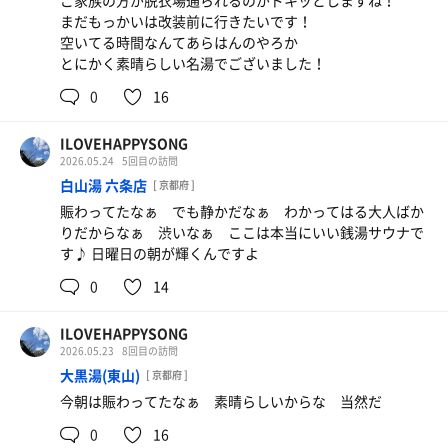
ご家族の方が脱衣場通られるのがドキッとしますね！
まだもっかいは改装前に行きたいです！
空いてる時間なんてあらはんのやろか
とにかく素晴らしい名湯でございました！
0
16
ILOVEHAPPYSONG
2026.05.24
5回目の訪問
白山湯 六条店
[ 京都府 ]
賑わってたなぁ でも静かだなぁ わかってはる大人ばか
りだからなぁ 渋いなぁ ここは本当にいい銭湯サウナで
す♪ 日曜日の朝が輝くんですよ
0
14
ILOVEHAPPYSONG
2026.05.23
8回目の訪問
大黒湯(東山)
[ 京都府 ]
今朝は賑わってたなぁ 素晴らしいからな 当然だ
0
16