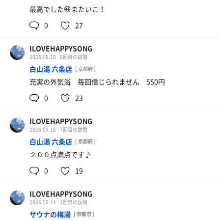
最高でした😆またいこ！
0
27
ILOVEHAPPYSONG
2026.06.18
8回目の訪問
白山湯 六条店
[ 京都府 ]
充実の外気浴 毎回信じられません 550円
0
23
ILOVEHAPPYSONG
2026.06.16
7回目の訪問
白山湯 六条店
[ 京都府 ]
２００点満点です♪
0
19
ILOVEHAPPYSONG
2026.06.14
1回目の訪問
サウナの梅湯
[ 京都府 ]