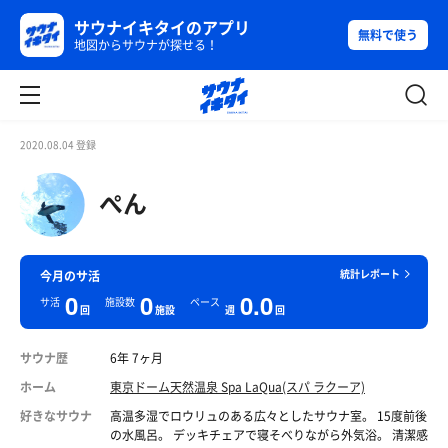
サウナイキタイのアプリ
無料で使う
地図からサウナが探せる！
2020.08.04 登録
ぺん
統計レポート
今月のサ活
0
0
0.0
サ活
施設数
ペース
回
施設
週
回
サウナ歴
6年 7ヶ月
ホーム
東京ドーム天然温泉 Spa LaQua(スパ ラクーア)
好きなサウナ
高温多湿でロウリュのある広々としたサウナ室。 15度前後
の水風呂。 デッキチェアで寝そべりながら外気浴。 清潔感