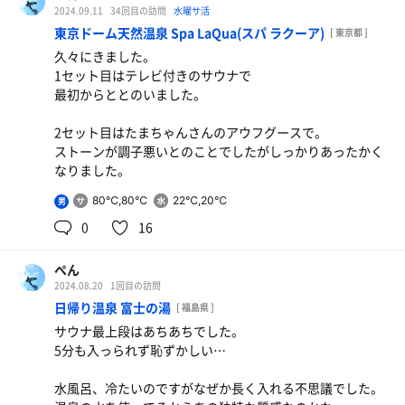
2024.09.11
34回目の訪問
水曜サ活
東京ドーム天然温泉 Spa LaQua(スパ ラクーア)
[ 東京都 ]
久々にきました。
1セット目はテレビ付きのサウナで
最初からととのいました。
2セット目はたまちゃんさんのアウフグースで。
ストーンが調子悪いとのことでしたがしっかりあったかく
なりました。
80℃,80℃
22℃,20℃
男
0
16
ぺん
2024.08.20
1回目の訪問
日帰り温泉 富士の湯
[ 福島県 ]
サウナ最上段はあちあちでした。
5分も入っられず恥ずかしい…
水風呂、冷たいのですがなぜか長く入れる不思議でした。