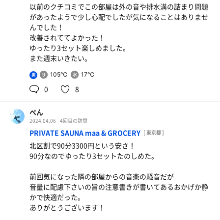
以前のクチコミでこの部屋は外の音や排水溝の詰まり問題
あとroom2を選んだがroom3を案内されました。間違えて
があったようで少し心配でしたが気になることはありませ
ないか尋ねると設備不良とのこと。3の方が好みだったの
んでした！
でよかったですが何も言わずに変えられると間違ってない
改善されててよかった！
かな？と思ってしまいます。
ゆったり3セット楽しめました。
このような所でちょっとオペレーションで気になる所があ
また週末いきたい。
ります。接客は丁寧ですがオペレーションの確立ができて
いないのかなと思います。色々新しい取り組みをしたりし
105℃
17℃
男
ているので負荷になっていないかなと思ってしまいます。
0
8
近所にお手軽価格の個室サウナができて嬉しいので是非と
も長く続いて欲しいです。
ぺん
2024.04.06
4回目の訪問
PRIVATE SAUNA maa & GROCERY
[ 東京都 ]
北区割で90分3300円という安さ！
90分なのでゆったり3セットたのしめた。
前回気になった隣の部屋からの音楽の騒音だが
音量に配慮下さいの旨の注意書きが書いてあるおかげか静
かで快適だった。
ありがとうございます！