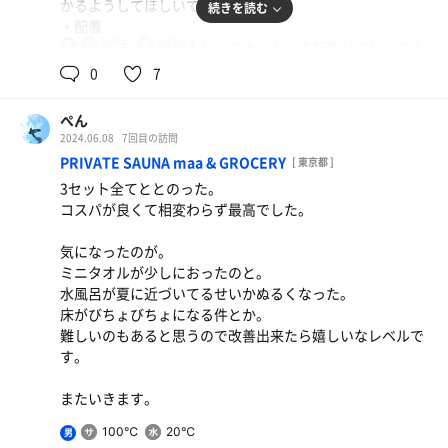
かるようしてほしいです。
続きを読む
・配置
98℃
22℃
部屋入ってすぐの服入れやタオル入れの配置が変わってま
男
した。広く見えるのでよいです。そして前から気になって
0
7
たのですが床においてあるタオル入れの隣にあるアルミの
ケースは何用ですか？靴ですかね？人によっては服とかバ
ぺん
ッグ置いたりすると思うので明確に誰でもわかるようにし
2024.06.08
7回目の訪問
た方がよいかと。
PRIVATE SAUNA maa & GROCERY
[ 東京都 ]
・ハンガーがない
3セット全てととのった。
ハンガーがなくなっていました。ハンガーはあった方が嬉
コスパが良くて相変わらず最高でした。
しいです。
・団扇 がなくなった
気になったのが。
前の店長の取り組みだと思いますがロウリュ用の団扇がな
ミニタオルが少しにおったのと。
くなってました。そこまできにしません！
水風呂が夏に近づいてるせいかぬるくなった。
・水風呂がぬるい
床がびちょびちょになる件とか。
他の方のサ活日記見る限り、チラーがきいてないそうで
難しいのもあると思うので改善出来たら嬉しいなレベルで
す。20度くらいで蛇口ひねってもぬるい水しかでてきませ
す。
ん。冷えるようにならないとなかなか厳しそうです。それ
もあって最近は水風呂の水を出る時に抜かないでとアナウ
またいきます。
ンスされるんですかね。水の入れ替えを1日1回とかにした
と想定。
100℃
20℃
男