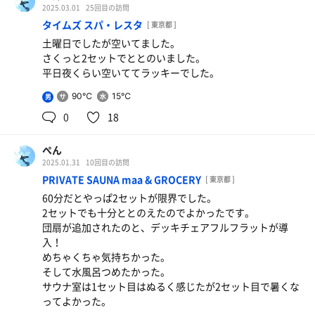
2025.03.01
25回目の訪問
タイムズ スパ・レスタ
[ 東京都 ]
土曜日でしたが空いてました。
さくっと2セットでととのいました。
平日夜くらい空いててラッキーでした。
90℃
15℃
男
0
18
ぺん
2025.01.31
10回目の訪問
PRIVATE SAUNA maa & GROCERY
[ 東京都 ]
60分だとやっぱ2セットが限界でした。
2セットでも十分ととのえたのでよかったです。
団扇が追加されたのと、デッキチェアフルフラットが導
入！
めちゃくちゃ気持ちかった。
そして水風呂つめたかった。
サウナ室は1セット目はぬるく感じたが2セット目で暑くな
ってよかった。