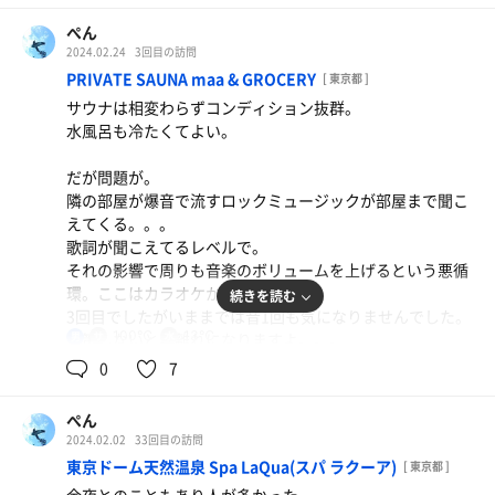
ぺん
2024.02.24
3回目の訪問
PRIVATE SAUNA maa & GROCERY
[ 東京都 ]
サウナは相変わらずコンディション抜群。
水風呂も冷たくてよい。
だが問題が。
隣の部屋が爆音で流すロックミュージックが部屋まで聞こ
えてくる。。。
歌詞が聞こえてるレベルで。
それの影響で周りも音楽のボリュームを上げるという悪循
環。ここはカラオケか？と思った。
続きを読む
3回目でしたがいままでは音1回も気になりませんでした。
100℃
13℃
対策しないと客離れになりますよ。。。
男
0
7
スタッフの清掃の音も結構部屋まで聞こえるので
個室なのに、、とおもっちゃいます。
ぺん
2024.02.02
33回目の訪問
外との寒暖差のせいかドライヤーするときに鏡が曇ったり
東京ドーム天然温泉 Spa LaQua(スパ ラクーア)
[ 東京都 ]
壁や床がややびしょびしょになるのもなんとかならないか