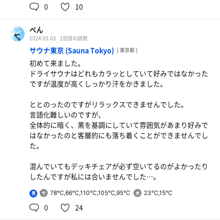
0
10
水風呂がぬるかったので、あまりととのいませんでした。
夏はこれからなので改善期待しています。
ぺん
2024.05.03
1回目の訪問
サウナ東京 (Sauna Tokyo)
[ 東京都 ]
初めて来ました。
ドライサウナはどれもカラッとしていて好みではなかった
ですが温度が高くしっかり汗をかきました。
ととのったのですがリラックスできませんでした。
言語化難しいのですが、
全体的に暗く、黒を基調にしていて雰囲気があまり好みで
はなかったのと客層的にも落ち着くことができませんでし
た。
混んでいてもデッキチェアが必ず空いてるのがよかったり
したんですが私には合いませんでした…。
78℃,66℃,110℃,105℃,95℃
23℃,15℃
男
0
24