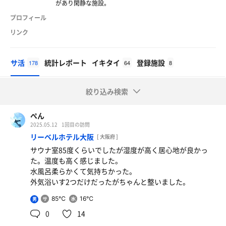
があり閑静な施設。
プロフィール
リンク
サ活
統計レポート
イキタイ
登録施設
178
64
8
絞り込み検索
ぺん
2025.05.12
1回目の訪問
リーベルホテル大阪
[ 大阪府 ]
サウナ室85度くらいでしたが湿度が高く居心地が良かっ
た。温度も高く感じました。
水風呂柔らかくて気持ちかった。
外気浴いす2つだけだったがちゃんと整いました。
85℃
16℃
男
0
14