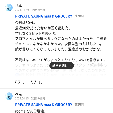
ぺん
2024.04.29
6回目の訪問
PRIVATE SAUNA maa & GROCERY
[ 東京都 ]
今日は60分。
最近90分だったせいか短く感じた。
忙しなく2セットを終えた。
アロマオイルが選べるようになったのはよかった。白樺を
チョイス。なかなかよかった。次回は別のも試したい。
鏡が曇りにくくなっていました。温度差のおかげかな。
不満はないのですがちょっとモヤモヤしたので書きます。
ワンオペのようだったので入店時にはスタッフが清掃中の
続きを読む
ためすぐ案内できず5分経過。前回もそうだったのであま
100℃
19℃
り気にしていませんが防犯上気になります。人件費もあり
男
ますが初めて来た人は心配になるかと思います。
0
10
そしてあとに来た客を先に案内。入店順がわからないので
仕方ないとは思いますが人によっては怒る方もいるかと思
ぺん
います。私は気にしませんが。
2024.04.13
5回目の訪問
そしてLINEのポイントカード運用は終わったんでしたっ
PRIVATE SAUNA maa & GROCERY
[ 東京都 ]
け。忙しそうだったのでわざわざ声はかけませんでした
room1で90分堪能。
が。