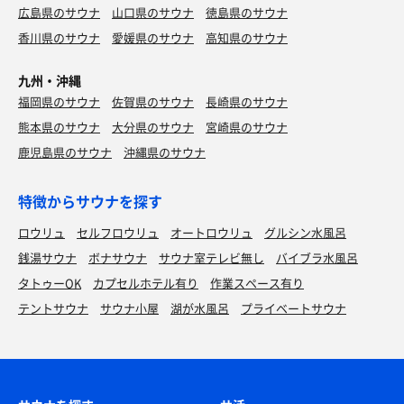
広島県のサウナ
山口県のサウナ
徳島県のサウナ
香川県のサウナ
愛媛県のサウナ
高知県のサウナ
九州・沖縄
福岡県のサウナ
佐賀県のサウナ
長崎県のサウナ
熊本県のサウナ
大分県のサウナ
宮崎県のサウナ
鹿児島県のサウナ
沖縄県のサウナ
特徴からサウナを探す
ロウリュ
セルフロウリュ
オートロウリュ
グルシン水風呂
銭湯サウナ
ボナサウナ
サウナ室テレビ無し
バイブラ水風呂
タトゥーOK
カプセルホテル有り
作業スペース有り
テントサウナ
サウナ小屋
湖が水風呂
プライベートサウナ