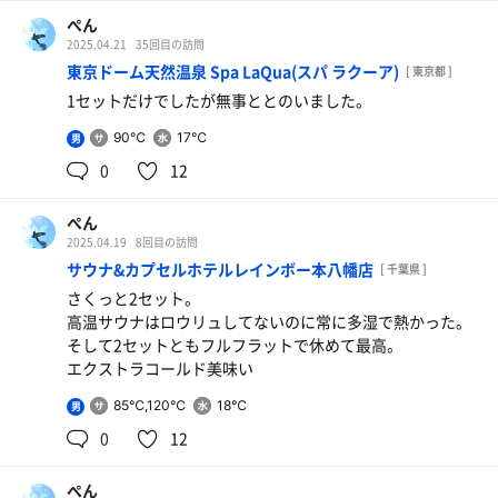
ぺん
2025.04.21
35回目の訪問
東京ドーム天然温泉 Spa LaQua(スパ ラクーア)
[ 東京都 ]
1セットだけでしたが無事ととのいました。
90℃
17℃
男
0
12
ぺん
2025.04.19
8回目の訪問
サウナ&カプセルホテルレインボー本八幡店
[ 千葉県 ]
さくっと2セット。
高温サウナはロウリュしてないのに常に多湿で熱かった。
そして2セットともフルフラットで休めて最高。
エクストラコールド美味い
85℃,120℃
18℃
男
0
12
ぺん