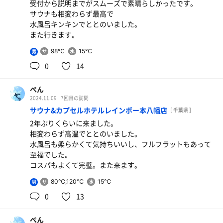
受付から説明までがスムーズで素晴らしかったです。
サウナも相変わらず最高で
水風呂キンキンでととのいました。
また行きます。
98℃
15℃
男
0
14
ぺん
2024.11.09
7回目の訪問
サウナ&カプセルホテルレインボー本八幡店
[ 千葉県 ]
2年ぶりくらいに来ました。
相変わらず高温でととのいました。
水風呂も柔らかくて気持ちいいし、フルフラットもあって
至福でした。
コスパもよくて完璧。また来ます。
80℃,120℃
15℃
男
0
13
ぺん