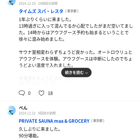
2024.12.29
24回目の訪問
人がかなり多いイメージで、エレベーターも混むし、海外
タイムズ スパ・レスタ
[ 東京都 ]
の方が多くて治安が悪い部分も。リピートはないかな、
1年ぶりくらいに来ました。
13時過ぎに入って混んでるか心配でしたがまだ空いてまし
た。14時からはアウフグース予約も始まるということで
徐々に混み始めました。
サウナ室相変わらずちょうど良かった。オートロウリュと
アウフグースを体験。アウフグースは中断にしたのでちょ
うどよい温度で入れました。
続きを読む
水風呂もちょうどよかった。
93℃
15℃
男
外気浴は外はめちゃくちゃ寒い。外気浴したあと屋内のデ
0
18
ッキチェアで休むのがベスト。
ぺん
仕事金曜日に終わって、土曜はまだ休まった感じなくてよ
2024.12.22
9回目の訪問
うやくサウナ行って1年ふりかえって年末感がでてきまし
PRIVATE SAUNA maa & GROCERY
[ 東京都 ]
た。1年頑張った。
久しぶりに来ました。
90分堪能。