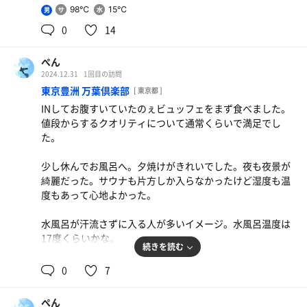
98℃
15℃
男
0
14
ぺん
2024.12.31
1回目の訪問
東京豊洲 万葉倶楽部
[ 東京都 ]
INしてお腹すいていたのぇビュッフェをまず食べました。
値段からするクオリティについて通常くらいで満足でし
た。
少し休んでお風呂へ。夕焼けがきれいでした。夜も夜景が
綺麗だった。サウナも片方しか入らなかったけど湿度も温
度もあって心地よかった。
水風呂が汗流さずに入る人が多いイメージ。水風呂温度は
17度くらいかな。
続きを読む
外気浴最高でした。デッキチェアフルフラットがめちゃく
0
7
ちゃ空いてました。ただ寒いので屋内でやすみました。屋
内にもデッキチェア増やして欲しい。
ぺん