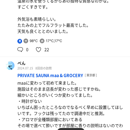
温泉の水を使ってるからあの独特な質感なのかな。
すごくすきです。
外気浴も素晴らしい。
たたみの上でフルフラット最高でした。
天気も良くととのいました。
98℃
17℃,17℃
男
0
22
ぺん
2024.07.15
8回目の訪問
PRIVATE SAUNA maa & GROCERY
[ 東京都 ]
maaに変わって初めて来ました。
施設はそのまま店長が変わった感じですかね。
細かいところがいくつか変わってました。
・時計がない
いちばん困ったところなのでなるべく早めに設置してほし
いです。フックは残ってたので調達中だと推測。
・アロマが全種類部屋においてある
その場で選べて酔いですが部屋に香りの説明はないのでわ