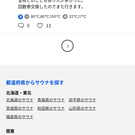
金夜とのこともあり人が多かった。
な。
回数券交換したのでまた行きます。
回数券買うまでは行かないかな。
80℃,80℃,100℃
22℃,17℃
男
予約が結構空いてるので潰れないか心配です。
0
13
都道府県からサウナを探す
北海道・東北
北海道のサウナ
青森県のサウナ
岩手県のサウナ
宮城県のサウナ
秋田県のサウナ
山形県のサウナ
福島県のサウナ
関東