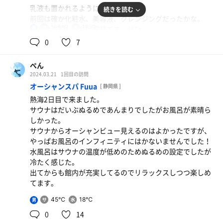
乳液も置かれるようになりよかった！
続きを読む
前回は確か化粧水、美容液、クレンジングだったかな。
105℃
18℃
あとは洗顔もあれば完璧です。ぜひ。
男
0
7
またいきます！
ぺん
2024.03.21
1回目の訪問
オーシャンスパ Fuua
[ 静岡県 ]
熱海2日目で来ました。
サウナはだいぶぬるめであんまりでしたがお風呂が素晴ら
しかった。
サウナからオーシャンビュー見えるのはよかったですが、
やっぱお風呂のインフィニティにはかないませんでした！
水風呂はサウナの温度が低めのためぬるめの設定でしたが
冷たく感じた。
出てからも館内が充実してるのでリラックスしつつ楽しめ
てます。
45℃
18℃
男
0
14