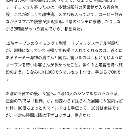
す。そこで立ち寄ったのは、多賀城駅前の図書館が入る複合施
設。これが新しくて超快適、スタバも入っていて、コーヒー飲み
ながらスマホで読書が捗る捗る。2階のベンチに移動したりしな
がら2時間がっつり読んでから、移動開始。
15時オープンのタイミングで到着。リブマックスホテル併設だ
が、別棟になっていて日帰り客も受け入れてくれるのは、近くに
あるドーミー海神の湯さんと同じ。驚いたのは、私と同じように
オープンを待つお客さんが多かったこと。多くの固定客を持つ施
設のよう。ちなみに¥1,000でタオルセット付き、手ぶらでOKで
す。
お清め下茹での後、サ室へ。2段10人のシンプルなカラカラ系、
正面のTVでは「相棒」が。相変わらず捻られた展開にサ室内は釘
付け。80度ちょっとのマイルドさも手伝って、10分は余裕です
が、一定の時間以降は汗ポロッポロ、良きかな