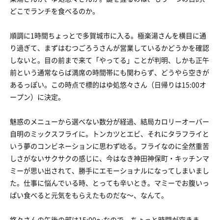
どこでランチを食べるのか。
順調に1時間ちょっとで多賀城市に入る。極楽湯さんを横目に通
り過ぎて、まずはむつごろうさんが営業しているかどうかを確認
しないと。目の前まで来て「やってる」ことが判明、しかも正午
前という通常ならば満席の時間帯にも関わらず、どうやら空きが
あるっぽい。この時点で標的はゆ処悠々さん（日帰りは15:00オ
ープン）に決定。
魅惑のメニューから選べない数分が経過、結局カロリーオーバー
自明のミックスフライに。トンカツとエビ、それにタラフライと
いう夢のコンビネーションに思わず唸る。フライなのに全然重苦
しさがないサクサクの感じに、今はなき神田神保町・キッチンマ
ミーが思い出されて、勝手にエモーショナルになってしまいまし
た。仕事に悩んでいる時、とっても辛いとき。マミーでお腹いっ
ぱい食べると元気をもらえたものだな〜、なんて。
悠々さんの午後の部は15:00〜なので、ちょっと時間が空きま