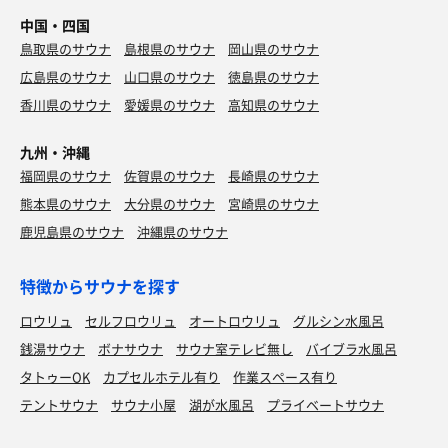
中国・四国
鳥取県のサウナ
島根県のサウナ
岡山県のサウナ
広島県のサウナ
山口県のサウナ
徳島県のサウナ
香川県のサウナ
愛媛県のサウナ
高知県のサウナ
九州・沖縄
福岡県のサウナ
佐賀県のサウナ
長崎県のサウナ
熊本県のサウナ
大分県のサウナ
宮崎県のサウナ
鹿児島県のサウナ
沖縄県のサウナ
特徴からサウナを探す
ロウリュ
セルフロウリュ
オートロウリュ
グルシン水風呂
銭湯サウナ
ボナサウナ
サウナ室テレビ無し
バイブラ水風呂
タトゥーOK
カプセルホテル有り
作業スペース有り
テントサウナ
サウナ小屋
湖が水風呂
プライベートサウナ