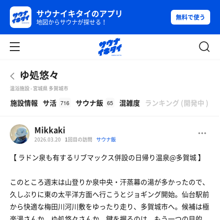
サウナイキタイのアプリ
無料で使う
地図からサウナが探せる！
ゆ処悠々
温浴施設 - 宮城県 多賀城市
β
施設情報
サ活
サウナ飯
混雑度
ランキング
(
開発中
)
716
65
Mikkaki
2026.03.20
1
回目の訪問
サウナ飯
【 ラドン泉も有するリブマックス併設の日帰り温泉@多賀城 】
このところ週末は山登りか泉中央・汗蒸幕の湯が多かったので、
久しぶりに東の太平洋方面へ行こうとジョギング開始。仙台駅前
から快適な梅田川河川敷をゆったり走り、多賀城市へ。候補は極
楽湯さんか、ゆ処悠々さんか。鍵を握るのは、もう一つの目的、