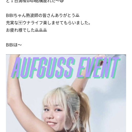
ど１日満喫👍👍結構疲れた〜😅
BIBIちゃん熱波師の皆さんありがとう🙇
充実な🈂️ウナライフ楽しませてもらいました。
お疲れ様でした🙇🙇🙇
BIBIほ〜