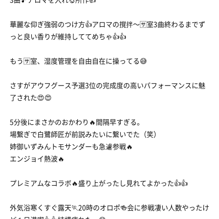
華麗な仰ぎ強弱のつけ方👍アロマの撹拌〜🈂️室3曲終わるまでず
っと良い香りが維持しててめちゃ👍👍
もう🈂️室、湿度管理を自由自在に操ってる😅
さすがアウフグース予選3位の完成度の高いパフォーマンスに魅
了された😍😍
5分後にまさかのおかわり🔥間隔早すぎる。
場繋ぎで白鷺師匠が前説みたいに繋いでた（笑）
姉御いずみんトモサンダーも急遽参戦🔥
エンジョイ熱波🔥
プレミアムなコラボ🔥盛り上がったし見れてよかった👍👍
外気浴寒くすぐ露天🏃20時のオロポ🍻会に参戦凄い人数やったけ