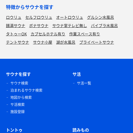
特徴からサウナを探す
ロウリュ
セルフロウリュ
オートロウリュ
グルシン水風呂
銭湯サウナ
ボナサウナ
サウナ室テレビ無し
バイブラ水風呂
タトゥーOK
カプセルホテル有り
作業スペース有り
テントサウナ
サウナ小屋
湖が水風呂
プライベートサウナ
サウナを探す
サ活
サウナ検索
サ活一覧
泊まれるサウナ検索
地図から検索
サ活検索
施設登録
トントゥ
読みもの