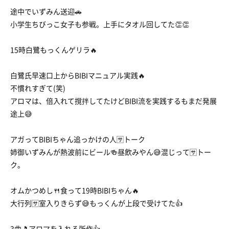
途中でいずみん送迎🚗
小学生ちびっこ女子も参戦。上手にタオル回してた👏👏
15時白鷺もっくんゲリラ🔥
白鷺氏早速口上からBIBIマニュアル実践🔥
不慣れすぎて(笑)
アロマは、倍入れて撹拌してたけどBIBI流を実践するもまだ発展
途上😅
アガってBIBIちゃん追っかけの人🈂️トーク
姉御いずみんが熱波前にビール🍻昼飲みやん😅混じって🈂️トー
ク。
オムかつめし🍴食って19時BIBIちゃん🔥
大行列🈂️室入りきらず😅もっくんが上段で受けてた👍
3曲🎵アロマを入れる所作👍