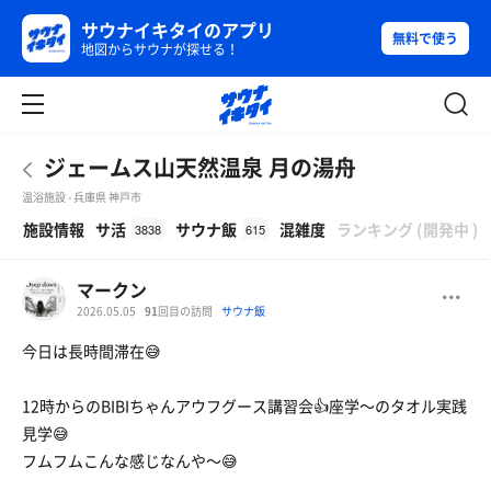
サウナイキタイのアプリ
無料で使う
地図からサウナが探せる！
ジェームス山天然温泉 月の湯舟
温浴施設 - 兵庫県 神戸市
β
施設情報
サ活
サウナ飯
混雑度
ランキング
(
開発中
)
3838
615
マークン
2026.05.05
91
回目の訪問
サウナ飯
今日は長時間滞在😅
12時からのBIBIちゃんアウフグース講習会👍座学〜のタオル実践
見学😅
フムフムこんな感じなんや〜😅