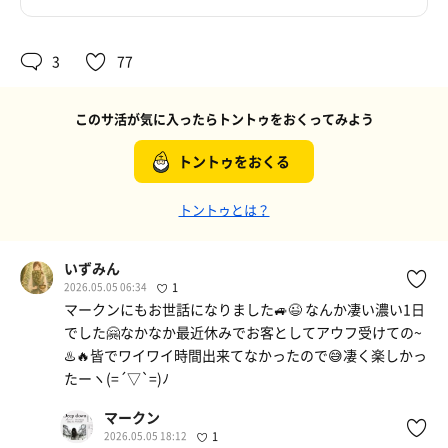
3
77
このサ活が気に入ったらトントゥをおくってみよう
トントゥをおくる
トントゥとは？
いずみん
2026.05.05 06:34
1
マークンにもお世話になりました🚙😉 なんか凄い濃い1日
でした🤗なかなか最近休みでお客としてアウフ受けての~
♨️🔥皆でワイワイ時間出来てなかったので😅凄く楽しかっ
たーヽ(=´▽`=)ﾉ
マークン
2026.05.05 18:12
1