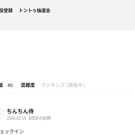
設登録
トントゥ抽選会
β
飯
混雑度
ランキング
(
開発中
)
85
ちんちん侍
2026.02.19
1
回目の訪問
ェックイン