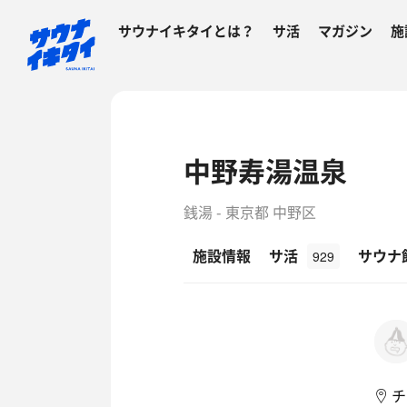
サウナイキタイとは？
サ活
マガジン
施
中野寿湯温泉
銭湯 - 東京都 中野区
施設情報
サ活
サウナ
929
チ