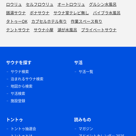
ロウリュ
セルフロウリュ
オートロウリュ
グルシン水風呂
銭湯サウナ
ボナサウナ
サウナ室テレビ無し
バイブラ水風呂
タトゥーOK
カプセルホテル有り
作業スペース有り
テントサウナ
サウナ小屋
湖が水風呂
プライベートサウナ
サウナを探す
サ活
サウナ検索
サ活一覧
泊まれるサウナ検索
地図から検索
サ活検索
施設登録
トントゥ
読みもの
トントゥ抽選会
マガジン
トントゥとは
アドベントカレンダー 2025