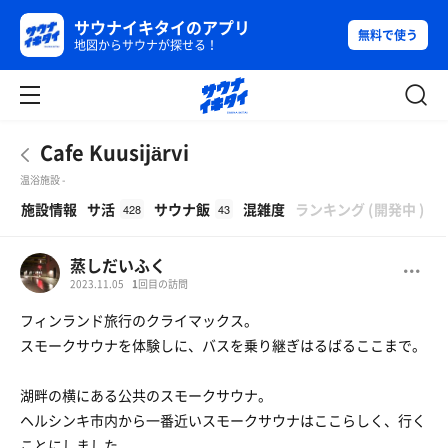
サウナイキタイのアプリ
無料で使う
地図からサウナが探せる！
Cafe Kuusijärvi
温浴施設 -
β
施設情報
サ活
サウナ飯
混雑度
ランキング
(
開発中
)
428
43
蒸しだいふく
2023.11.05
1
回目の訪問
フィンランド旅行のクライマックス。
スモークサウナを体験しに、バスを乗り継ぎはるばるここまで。
湖畔の横にある公共のスモークサウナ。
ヘルシンキ市内から一番近いスモークサウナはここらしく、行く
ことにしました。