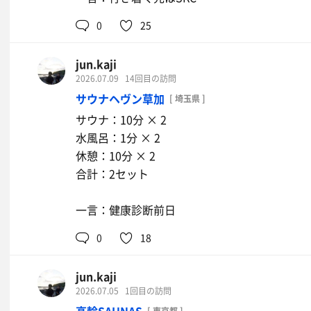
0
25
jun.kaji
2026.07.09
14回目の訪問
サウナヘヴン草加
[ 埼玉県 ]
サウナ：10分 × 2
水風呂：1分 × 2
休憩：10分 × 2
合計：2セット
一言：健康診断前日
0
18
jun.kaji
2026.07.05
1回目の訪問