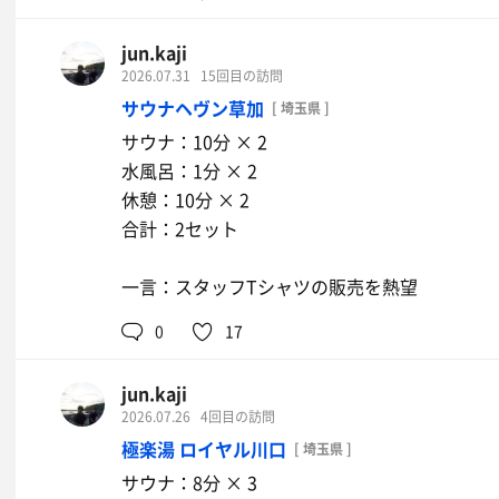
jun.kaji
2026.07.31
15回目の訪問
サウナヘヴン草加
[ 埼玉県 ]
サウナ：10分 × 2
水風呂：1分 × 2
休憩：10分 × 2
合計：2セット
一言：スタッフTシャツの販売を熱望
0
17
jun.kaji
2026.07.26
4回目の訪問
極楽湯 ロイヤル川口
[ 埼玉県 ]
サウナ：8分 × 3