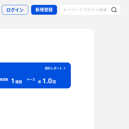
新規登録
ログイン
統計レポート
1
1.0
施設数
ペース
施設
回
週