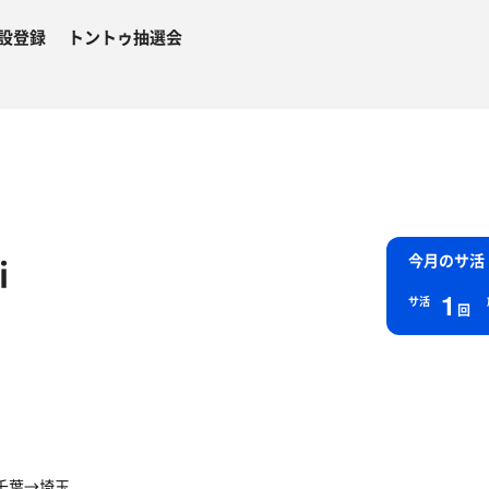
設登録
トントゥ抽選会
i
今月のサ活
1
サ活
回
→千葉→埼玉