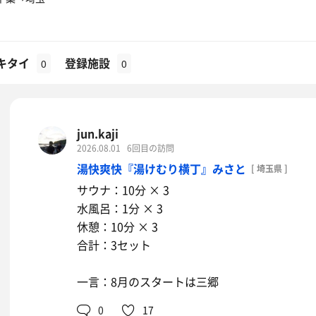
キタイ
登録施設
0
0
jun.kaji
2026.08.01
6回目の訪問
湯快爽快『湯けむり横丁』みさと
[ 埼玉県 ]
サウナ：10分 × 3
水風呂：1分 × 3
休憩：10分 × 3
合計：3セット
一言：8月のスタートは三郷
0
17