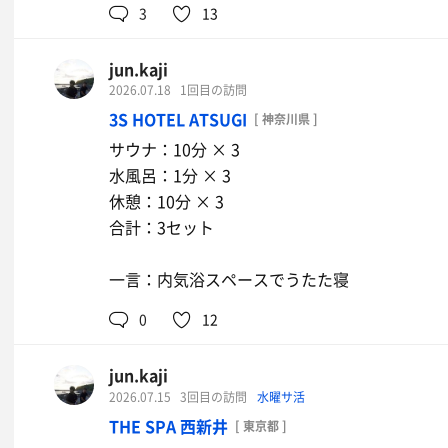
3
13
jun.kaji
2026.07.18
1回目の訪問
3S HOTEL ATSUGI
[ 神奈川県 ]
サウナ：10分 × 3
水風呂：1分 × 3
休憩：10分 × 3
合計：3セット
一言：内気浴スペースでうたた寝
0
12
jun.kaji
2026.07.15
3回目の訪問
水曜サ活
THE SPA 西新井
[ 東京都 ]