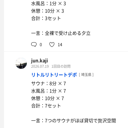
水風呂：1分 × 3
休憩：10分 × 3
合計：3セット
一言：全裸で受け止める夕立
0
14
jun.kaji
2026.07.19
1回目の訪問
リトルリトリートデポ
[ 埼玉県 ]
サウナ：8分 × 7
水風呂：1分 × 7
休憩：10分 × 7
合計：7セット
一言：7つのサウナがほぼ貸切で贅沢空間