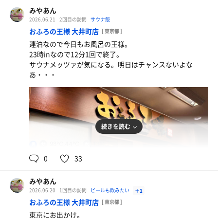
みやあん
2026.06.21
2回目の訪問
サウナ飯
ひるマック
おふろの王様 大井町店
[ 東京都 ]
Lサイズアップ無料
連泊なので今日もお風呂の王様。
23時inなので12分1回で終了。
コーラゼロ氷なし
サウナメッツァが気になる。明日はチャンスないよな
あ・・・
ルイボス茶
続きを読む
98℃,44℃
13℃
男
0
33
みやあん
2026.06.20
1回目の訪問
ビールも飲みたい
＋1
おふろの王様 大井町店
[ 東京都 ]
東京にお出かけ。