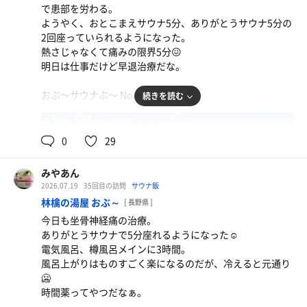
ひとり水
で患部を労わる。
ようやく、おとこまえサウナ5分、ありがとうサウナ5分の
ひとり水
2回座っていられるようになった。
熱さじゃなくて痛みの限界5分😖
明日は仕事だけど早退治療だな。
おぶ〜サウナぶ〜 No.325 みやあん
続きを読む
92℃,92℃
16℃,16℃
男
0
29
みやあん
2026.07.19
35回目の訪問
サウナ飯
林檎の湯屋 おぶ～
[ 長野県 ]
今日も坐骨神経痛の治療。
ありがとうサウナで5分座れるようになった☺️
電気風呂、樽風呂メインに3時間。
風呂上がりはものすごく楽になるのだが、冷えると元通り
🥶
時間薬ってやつだなぁ。