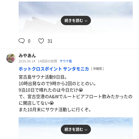
続きを読む
ねぎしセット
40℃,48℃,90℃,90℃,100℃
16℃,18℃
男
高くなったなぁ・・・
0
31
水
みやあん
2026.06.14
14回目の訪問
サウナ飯
ホットクロスポイント サンタモニカ
[ 沖縄県 ]
宮古島サウナ活動9日目。
10時出発なので9時から2回のととのい。
9泊10日で晴れたのは今日だけ😭
ウォーターサーバー
で、宮古空港のA&Wでルートビアフロート飲みたかったの
に開店してない😭
また10月末にサウナ活動しに行くぞ。
続きを読む