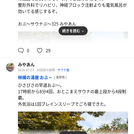
ひとり水
整形外科でリハビリ、神経ブロック注射よりも電気風呂が
効いてる感じするぞ。
おぶ〜サウナぶ〜325 みやあん
続きを読む
90℃,96℃
15℃,15℃
男
0
29
ビタミンちくわドッグ
ローカルすぎるだろ
みやあん
2026.07.07
30回目の訪問
サウナ飯
ひとり水
林檎の湯屋 おぶ～
[ 長野県 ]
ひさびさの早退おぶ〜。
17時前から8分4回、おとこまえサウナの最上段から4段制
覇。
外気浴は1回ブレインスリープでごろ寝できた。
ひとり水