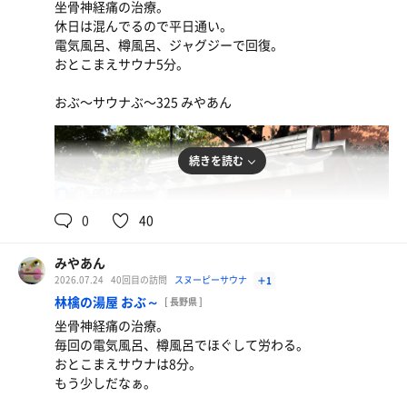
坐骨神経痛の治療。
休日は混んでるので平日通い。
電気風呂、樽風呂、ジャグジーで回復。
おとこまえサウナ5分。
おぶ〜サウナぶ〜325 みやあん
続きを読む
90℃,95℃
16℃,16℃
男
0
40
みやあん
2026.07.24
40回目の訪問
スヌーピーサウナ
＋1
林檎の湯屋 おぶ～
[ 長野県 ]
ひとり水
坐骨神経痛の治療。
毎回の電気風呂、樽風呂でほぐして労わる。
おとこまえサウナは8分。
もう少しだなぁ。
ひとり水