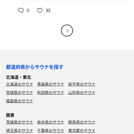
88℃
30℃
共
用
0
35
極厚牛タン
7年ぶりくらい、最高にうまい😋
生ビール
都道府県からサウナを探す
給水機
北海道・東北
北海道のサウナ
青森県のサウナ
岩手県のサウナ
宮城県のサウナ
秋田県のサウナ
山形県のサウナ
福島県のサウナ
関東
茨城県のサウナ
栃木県のサウナ
群馬県のサウナ
埼玉県のサウナ
千葉県のサウナ
東京都のサウナ