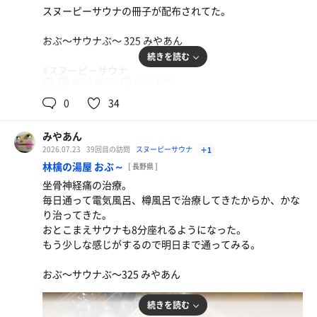
スヌーピーサウナの冊子が配布されてた。
おぶ〜サウナぶ〜 325 みやあん
続きを読む
#スヌーピーサウナ
90℃,90℃
16℃,16℃
男
0
34
鉄板焼きそば
うまい😋
みやあん
2026.07.23
39回目の訪問
スヌーピーサウナ
給水機
＋1
林檎の湯屋 おぶ～
[ 長野県 ]
坐骨神経痛の治療。
毎日通って電気風呂、樽風呂で治療してきたからか、かな
り治ってきた。
おとこまえサウナも8分座れるようになった。
もう少しな感じがするので明日まで通ってみる。
おぶ〜サウナぶ〜325 みやあん
続きを読む