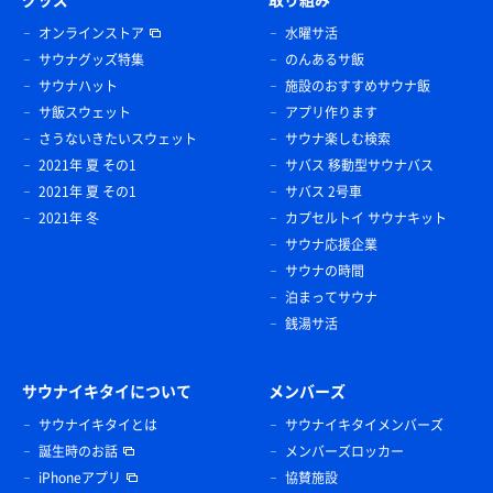
オンラインストア
水曜サ活
サウナグッズ特集
のんあるサ飯
サウナハット
施設のおすすめサウナ飯
サ飯スウェット
アプリ作ります
さうないきたいスウェット
サウナ楽しむ検索
2021年 夏 その1
サバス 移動型サウナバス
2021年 夏 その1
サバス 2号車
2021年 冬
カプセルトイ サウナキット
サウナ応援企業
サウナの時間
泊まってサウナ
銭湯サ活
サウナイキタイについて
メンバーズ
サウナイキタイとは
サウナイキタイメンバーズ
誕生時のお話
メンバーズロッカー
iPhoneアプリ
協賛施設