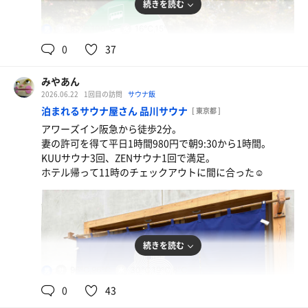
続きを読む
85℃,100℃
16℃,15℃
男
0
37
みやあん
2026.06.22
1回目の訪問
サウナ飯
泊まれるサウナ屋さん 品川サウナ
[ 東京都 ]
アワーズイン阪急から徒歩2分。
妻の許可を得て平日1時間980円で朝9:30から1時間。
KUUサウナ3回、ZENサウナ1回で満足。
ホテル帰って11時のチェックアウトに間に合った☺️
続きを読む
96℃,96℃
30℃,19℃,8℃
男
0
43