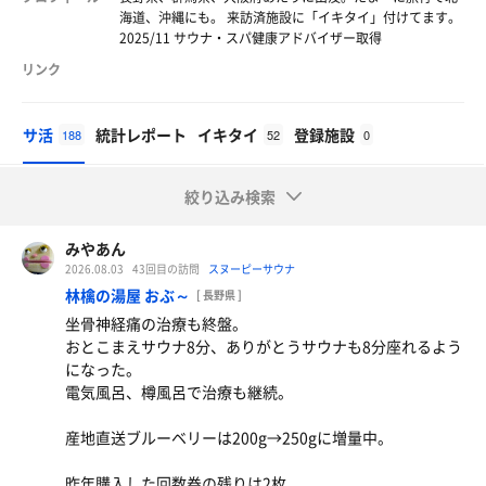
海道、沖縄にも。 来訪済施設に「イキタイ」付けてます。
2025/11 サウナ・スパ健康アドバイザー取得
リンク
サ活
統計レポート
イキタイ
登録施設
188
52
0
絞り込み検索
みやあん
2026.08.03
43回目の訪問
スヌーピーサウナ
林檎の湯屋 おぶ～
[ 長野県 ]
坐骨神経痛の治療も終盤。
おとこまえサウナ8分、ありがとうサウナも8分座れるよう
になった。
電気風呂、樽風呂で治療も継続。
産地直送ブルーベリーは200g→250gに増量中。
昨年購入した回数券の残りは2枚。