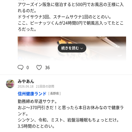
アワーズイン阪急に宿泊すると500円でお風呂の王様に入
れるのだ。
ドライサウナ3回、スチームサウナ1回のととのい。
ここ、ピーナッツくんが24時間0円で朝風呂入ってたとこ
ろだった。
続きを読む
46℃,98℃
13℃
男
0
36
みやあん
2026.06.18
21回目の訪問
モーニング
信州健康ランド
[ 長野県 ]
うまい😋
勤務締め早退サウナ。
おぶ〜370円引きだ！と思ったら本日お休みなので健康ラ
ウォーターサーバー
ンド。
シンケン、令和、ミスト、岩盤浴睡眠もちょっとだけ。
3.5時間のととのい。