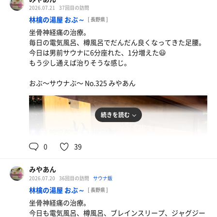
2026.07.21
37回目の訪問
林檎の湯屋 おぶ～
[ 長野県 ]
坐骨神経痛の治療。
毎日の電気風呂、樽風呂でだんだん良くなってきた足腰。
ブルーベリー🫐
今日は男前サウナに6分座れた、1分増えた😃
農家直送で大量、おいしい😋
もう少し通えば治りそうな感じ。
ひとり水
おぶ〜サウナぶ〜 No.325 みやあん
続きを読む
92℃,92℃
16℃,16℃
男
0
39
みやあん
2026.07.20
36回目の訪問
サウナ飯
ジェラート
林檎の湯屋 おぶ～
[ 長野県 ]
限定のブルーベリーシャーベット
坐骨神経痛の治療。
今日も電気風呂、樽風呂、ブレインスリープ、ジャグジー