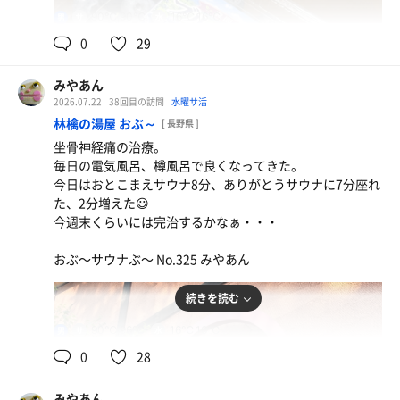
90℃,90℃
16℃,16℃
男
0
29
みやあん
2026.07.22
38回目の訪問
水曜サ活
林檎の湯屋 おぶ～
[ 長野県 ]
坐骨神経痛の治療。
毎日の電気風呂、樽風呂で良くなってきた。
今日はおとこまえサウナ8分、ありがとうサウナに7分座れ
た、2分増えた😃
今週末くらいには完治するかなぁ・・・
おぶ〜サウナぶ〜 No.325 みやあん
続きを読む
90℃,96℃
16℃,16℃
男
0
28
みやあん