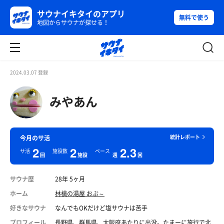
サウナイキタイのアプリ
無料で使う
地図からサウナが探せる！
2024.03.07 登録
みやあん
統計レポート
今月のサ活
2
2
2.3
サ活
施設数
ペース
回
施設
週
回
サウナ歴
28年 5ヶ月
ホーム
林檎の湯屋 おぶ～
好きなサウナ
なんでもOKだけど塩サウナは苦手
プロフィール
長野県、群馬県、大阪府あたりに出没。たまーに旅行で北