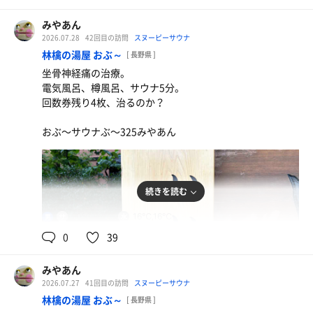
みやあん
2026.07.28
42回目の訪問
スヌーピーサウナ
林檎の湯屋 おぶ～
[ 長野県 ]
坐骨神経痛の治療。
電気風呂、樽風呂、サウナ5分。
回数券残り4枚、治るのか？
おぶ〜サウナぶ〜325みやあん
続きを読む
90℃,92℃
16℃,16℃
男
0
39
みやあん
2026.07.27
41回目の訪問
スヌーピーサウナ
林檎の湯屋 おぶ～
[ 長野県 ]