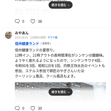
続きを読む
おぶ～サウナぶ～ No.325 みやあん
90℃,90℃
16℃,16℃
男
0
38
みやあん
2026.08.02
22回目の訪問
サウナ飯
信州健康ランド
[ 長野県 ]
信州健康ランドの夏祭り。
12時イン、21時アウトの長時間滞在がシンケンの醍醐味。
ようやく座れるようになったので、シンケンサウナ4回、
令和90を3回、昭和120を1回、灼熱王翔太氏のイベントも
参加、ステルス参加で師匠のやぎさんいた😛
クーリッシュ風呂、クール風呂もよき。
続きを読む
40℃,50℃,90℃,100℃,126℃
17℃,17℃
男
0
30