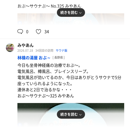
おぶ〜サウナぶ〜 No.325 みやあん
続きを読む
90℃,90℃
16℃,16℃
男
0
34
みやあん
2026.07.18
34回目の訪問
サウナ飯
林檎の湯屋 おぶ～
[ 長野県 ]
今日も坐骨神経痛の治療でおぶ〜。
電気風呂、樽風呂、ブレインスリープ。
電気風呂が効いてるのか、今日はありがとうサウナで5分
座っていられるようになった。
ふるさと納税返礼品のマンゴー🥭
連休あと2日で治るかな・・・
おいしい😋
おぶ〜サウナぶ〜325 みやあん
ひとり水
続きを読む
90℃,89℃
15℃,15℃
男