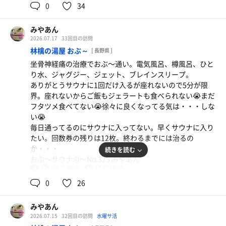
0
34
みやあん
2026.07.17
33回目の訪問
林檎の湯屋 おぶ～
[ 長野県 ]
坐骨神経痛の治療でおぶ〜通い。電気風呂、樽風呂、ひと
り水、ジャグジー、ジェット、ブレインスリープ。
ありがとうサウナに1回だけ入るが座れないので5分が限
ジェラート ブルーベリー🫐
界。座れないからご飯もジェラートも食べられない😭まだ
期間限定
フタツメ食べてない😭徐々に良くなってる気は・・・しな
い😭
ひとり水
毎日通ってるのにサウナに入ってない。早くサウナに入り
たい。回数券の残りは12枚。終わるまでには治るの
か・・・
続きを読む
おぶ〜サウナぶ〜No.325 みやあん
91℃,95℃
15℃,15℃
男
0
26
みやあん
2026.07.15
32回目の訪問
水曜サ活