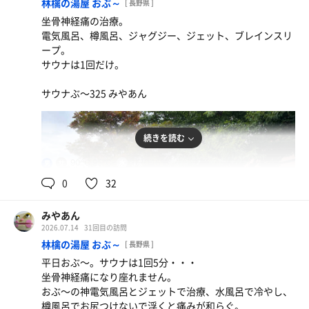
林檎の湯屋 おぶ～
[ 長野県 ]
坐骨神経痛の治療。
電気風呂、樽風呂、ジャグジー、ジェット、ブレインスリ
ープ。
サウナは1回だけ。
サウナぶ〜325 みやあん
ひとり水
続きを読む
90℃,95℃
15℃,15℃
男
0
32
みやあん
2026.07.14
31回目の訪問
林檎の湯屋 おぶ～
[ 長野県 ]
平日おぶ〜。サウナは1回5分・・・
坐骨神経痛になり座れません。
おぶ〜の神電気風呂とジェットで治療、水風呂で冷やし、
樽風呂でお尻つけないで浮くと痛みが和らぐ。