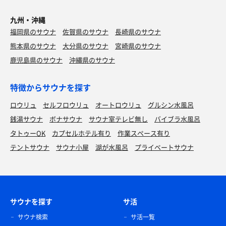
九州・沖縄
福岡県のサウナ
佐賀県のサウナ
長崎県のサウナ
熊本県のサウナ
大分県のサウナ
宮崎県のサウナ
鹿児島県のサウナ
沖縄県のサウナ
特徴からサウナを探す
ロウリュ
セルフロウリュ
オートロウリュ
グルシン水風呂
銭湯サウナ
ボナサウナ
サウナ室テレビ無し
バイブラ水風呂
タトゥーOK
カプセルホテル有り
作業スペース有り
テントサウナ
サウナ小屋
湖が水風呂
プライベートサウナ
サウナを探す
サ活
サウナ検索
サ活一覧