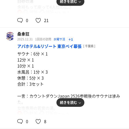
白砂の湯
続きを読む
余裕もって座って4人位の広さ
90℃
15℃
女
ストーブ前で95度位だと思う
水風呂もきちんとある
0
21
トトノイ椅子は露天風呂スペースに3脚
必要なものが最小限にある感じ
桑拿狂
2025.12.31
1回目の訪問
水曜サ活
＋1
アパホテル&リゾート 東京ベイ幕張
[ 千葉県 ]
サウナ：6分 × 1
12分 × 1
10分 × 1
水風呂：1分 × 3
休憩：5分 × 3
合計：3セット
一言：カウントダウンJapan 2526参戦後のサウナは滲み
た。
続きを読む
女性専用の若紫の湯。
85℃
25℃
女
テレビ付きの広いサ室だった。
水風呂はサ室のすぐ近くにあった。
0
8
トトノイ椅子は浴室内に少し座れるベンチエリアみたいな