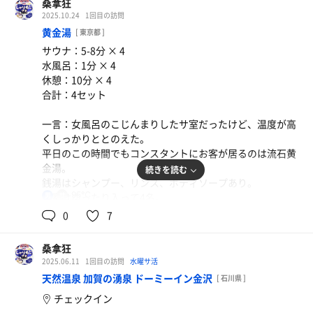
桑拿狂
2025.10.24
1回目の訪問
黄金湯
[ 東京都 ]
サウナ：5-8分 × 4
水風呂：1分 × 4
休憩：10分 × 4
合計：4セット
一言：女風呂のこじんまりしたサ室だったけど、温度が高
くしっかりととのえた。
平日のこの時間でもコンスタントにお客が居るのは流石黄
金湯。
続きを読む
銭湯はシャンプー、リンス、ボディソープあり。
95℃
サ室はゆったり入って4名。
男
15分置きに使用するよう書かれたセルフロウリュウ。
0
7
トトノイ椅子は2脚、足置きあり。
銭湯内に水風呂あり、20度だけときちんと冷たい。
桑拿狂
ライン予約で２時間、１人1100円、タオル大小付。
2025.06.11
1回目の訪問
水曜サ活
天然温泉 加賀の湧泉 ドーミーイン金沢
[ 石川県 ]
チェックイン