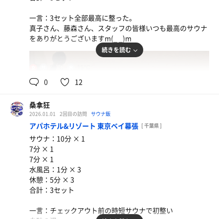
玉つけ麺(コラボ中)
一言：3セット全部最高に整った。
ファミマの白桃香るルイボスティー
真子さん、藤森さん、スタッフの皆様いつも最高のサウナ
をありがとうございますm(_ _)m
続きを読む
生姜焼き定食
あの生姜焼きだ。感動✨️
95℃
15℃
女
0
12
「これが水だとしたら、他の水は泥だな」
桑拿狂
2026.01.01
2回目の訪問
サウナ飯
アパホテル&リゾート 東京ベイ幕張
[ 千葉県 ]
サウナ：10分 × 1
7分 × 1
7分 × 1
水風呂：1分 × 3
休憩：5分 × 3
合計：3セット
一言：チェックアウト前の時短サウナで初整い