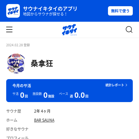
サウナイキタイのアプリ
無料で使う
地図からサウナが探せる！
2024.02.28 登録
桑拿狂
統計レポート
今月のサ活
0
0
0.0
サ活
施設数
ペース
回
施設
週
回
サウナ歴
2年 4ヶ月
ホーム
BAR SAUNA
好きなサウナ
プロフィール