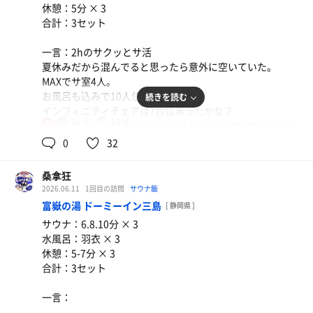
休憩：5分 × 3
合計：3セット
一言：2hのサクッとサ活
夏休みだから混んでると思ったら意外に空いていた。
オムライス
MAXでサ室4人。
トロトロ
お風呂も込みで10人位。
続きを読む
インフィニティチェアは7台位あったかな？
サーバーの水
84℃
13℃
女
寝転がれる低い椅子とブレインスリープの樹脂のベットも
一つずつあった。
0
32
休憩室やコワーキングスペースはまぁまぁ人が居た。空き
桑拿狂
がチラホラレベル。
2026.06.11
1回目の訪問
サウナ飯
富嶽の湯 ドーミーイン三島
[ 静岡県 ]
ずっーといい香りに包まれていて、ゆっくり出来る時間が
サウナ：6.8.10分 × 3
あったら、よかったなと思った。
水風呂：羽衣 × 3
休憩：5-7分 × 3
合計：3セット
一言：