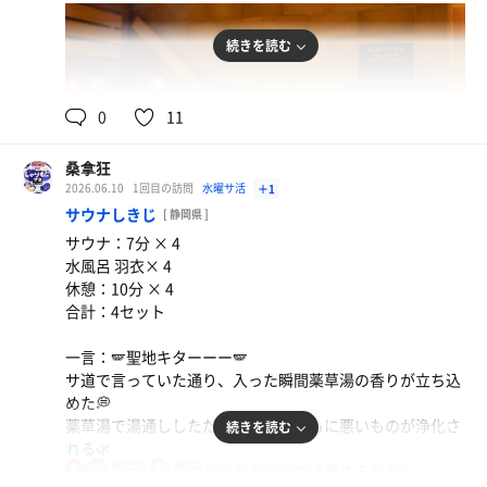
続きを読む
90℃
15℃
女
0
11
桑拿狂
2026.06.10
1回目の訪問
水曜サ活
＋1
サウナしきじ
[ 静岡県 ]
サウナ：7分 × 4
水風呂 羽衣× 4
休憩：10分 × 4
合計：4セット
一言：🪽聖地キターーー🪽
サ道で言っていた通り、入った瞬間薬草湯の香りが立ち込
めた💭
薬草湯で湯通ししただけで、心身ともに悪いものが浄化さ
続きを読む
れる🌿
60℃
15℃
女
薬草サウナは足元でお湯がボコボコ沸騰する音が🍲