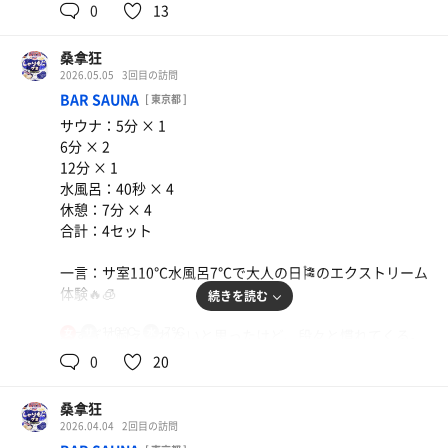
入って2分もすれば汗が噴き出し、全てがデトックスされ
0
13
た💦
飲める水の最高の水風呂も味わえた🥤
吉の屋の飲料水
桑拿狂
2026.05.05
3回目の訪問
スタッフの方は皆様プロフェッショナルでとても頻繁に掃
BAR SAUNA
[ 東京都 ]
除などされていた。
サウナ：5分 × 1
夜鳴きそば
6分 × 2
ねぇ卵って今まで乗ってた？
12分 × 1
水風呂：40秒 × 4
ドーミーインの富士山の水
休憩：7分 × 4
合計：4セット
一言：サ室110℃水風呂7℃で大人の日🎏のエクストリーム
体験🔥🧊
続きを読む
110℃
7℃
熱すぎて耐えられないと思ったけど、段々と慣れてくる。
女
人間の身体って凄いね🤸
0
20
水風呂もイタイっていうのを初めて体験した😂
何でも経験するもんだね、人生一度きり✨️
桑拿狂
身体が軽くなった感じがする🪽
2026.04.04
2回目の訪問