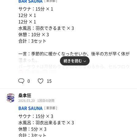
BAR SAUNA
[ 東京都 ]
サウナ：15分 × 1
炙り鴨温汁せいろ
12分 × 1
鴨が厚くて、つゆにしっかり香りが付いている
12分 × 1
水風呂：羽衣できるまで × 3
水
休憩：10分 × 3
合計：3セット
一言：季節的に暖かくなったせいか、後半の方が早く体が
温まった。
続きを読む
バーサウナは月替わりでアロマが変わるから、セルフロウ
90℃
15℃
リュウも楽しい。
女
ちなみにアロマの香りのテーマは「陽だまりの桜」。春だ
0
15
ね🌸
桑拿狂
2026.03.20
1回目の訪問
BAR SAUNA
[ 東京都 ]
サウナ：15分 × 3
水風呂：羽衣出来るまで × 3
休憩：5分 × 3
合計：3セット