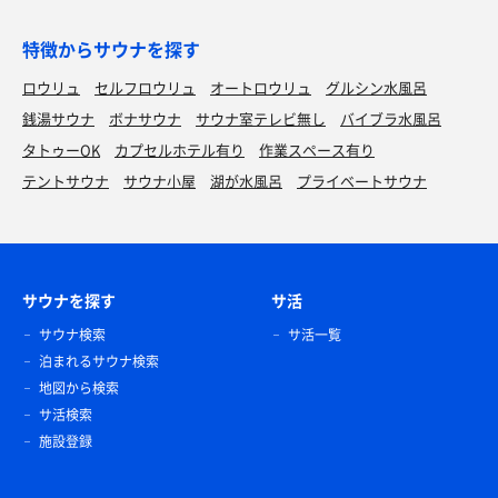
特徴からサウナを探す
ロウリュ
セルフロウリュ
オートロウリュ
グルシン水風呂
銭湯サウナ
ボナサウナ
サウナ室テレビ無し
バイブラ水風呂
タトゥーOK
カプセルホテル有り
作業スペース有り
テントサウナ
サウナ小屋
湖が水風呂
プライベートサウナ
サウナを探す
サ活
サウナ検索
サ活一覧
泊まれるサウナ検索
地図から検索
サ活検索
施設登録