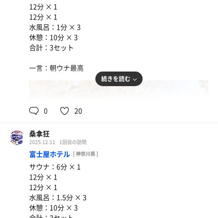
12分 × 1
12分 × 1
水風呂：1分 × 3
休憩：10分 × 3
合計：3セット
一言：朝ウナ最高
続きを読む
どん兵衛きつねうどん
間違いない
83℃
18.5℃
女
クリスプサラダワークスのサラダ
0
20
サウナとセットでデトックス
桑拿狂
2025.12.11
1回目の訪問
富士屋ホテル
[ 神奈川県 ]
サウナ：6分 × 1
12分 × 1
12分 × 1
水風呂：1.5分 × 3
休憩：10分 × 3
合計：3セット