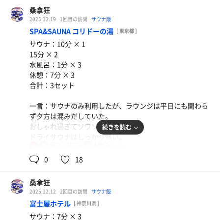
所と、露天風呂の周りに3脚位あったかな。
桑拿狂
2025.12.19
1回目の訪問
サウナ飯
SPA&SAUNA コリドーの湯
[ 東京都 ]
サウナ：10分 × 1
15分 × 2
水風呂：1分 × 3
休憩：7分 × 3
合計：3セット
一言：サウナのみ利用したが、ラウンジは平日にも関わら
ず夕方は混みだしていた。
おしゃれ過ぎてソワソワした。
続きを読む
セブンのかき揚蕎麦
ドライサウナはしっかり熱い。
年越した蕎麦
90℃,45℃
13℃
女
水風呂はシャッキリ冷えていた。
トトノイ椅子はよくある白いガーデンチェアが6つ。
0
18
場所柄民度が高く静かだった。
桑拿狂
2025.12.12
2回目の訪問
サウナ飯
富士屋ホテル
[ 神奈川県 ]
サウナ：7分 × 3