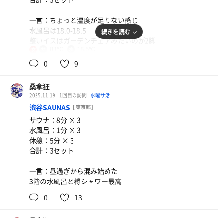
一言：ちょっと温度が足りない感じ
水風呂は18.0-18.5
続きを読む
整いイスはガーデンチェアみたいのが2脚
83℃
18.5℃
女
0
9
桑拿狂
2025.11.19
1回目の訪問
水曜サ活
渋谷SAUNAS
[ 東京都 ]
サウナ：8分 × 3
水風呂：1分 × 3
休憩：5分 × 3
自然薯そば
合計：3セット
ザ箱根
一言：昼過ぎから混み始めた
3階の水風呂と樽シャワー最高
0
13