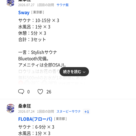
2026.07.27
1回目の訪問
サウナ飯
Sway
[ 東京都 ]
サウナ：10-15分 × 3
水風呂：1分 × 3
休憩：5分 × 3
合計：3セット
一言：Stylishサウナ
Bluetooth完備。
アメニティは全部OSAJI。
ロウリュはお花の香り。
続きを読む
無料500mlのお水が1本部屋にあり。
70℃
18℃
女
基本70分、20分延長で体感丁度よし。
タオル2枚、バスタオル1枚。
0
26
パウダールームでドライヤー、化粧水、乳液が利用でき、
時間が過ぎても落ち着いて利用出来るので、女性にはとて
桑拿狂
も嬉しいシステム。
2026.07.24
1回目の訪問
スヌーピーサウナ
＋1
FLOBA(フローバ)
[ 東京都 ]
サウナ：6-9分 × 3
水風呂：1分 × 3