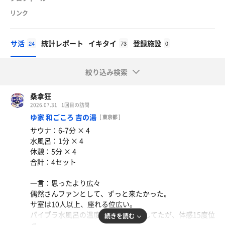
リンク
サ活
統計レポート
イキタイ
登録施設
24
73
0
絞り込み検索
桑拿狂
2026.07.31
1回目の訪問
ゆ家 和ごころ 吉の湯
[ 東京都 ]
サウナ：6-7分 × 4
水風呂：1分 × 4
休憩：5分 × 4
合計：4セット
一言：思ったより広々
偶然さんファンとして、ずっと来たかった。
サ室は10人以上、座れる位広い。
パイブラ水風呂の温度計は20度を示してたが、体感15度位
続きを読む