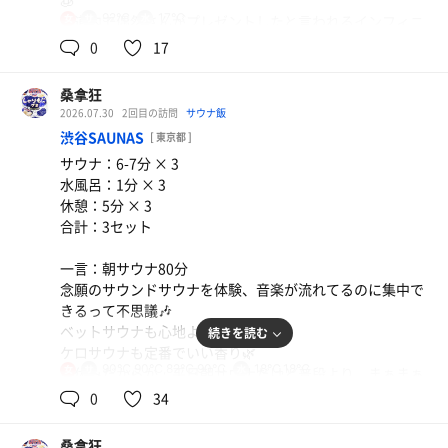
🧊
92℃
17℃
サ道内で偶然さんがプレゼントしたと言われるインフィニ
女
ティチェアでととのった👼🪽
0
17
タナカカツキさんのタオルも買ってしまった💰️
桑拿狂
2026.07.30
2回目の訪問
サウナ飯
渋谷SAUNAS
[ 東京都 ]
サウナ：6-7分 × 3
水風呂：1分 × 3
休憩：5分 × 3
合計：3セット
一言：朝サウナ80分
念願のサウンドサウナを体験、音楽が流れてるのに集中で
きるって不思議🎶
ベットサウナも心地よい😴
続きを読む
ケロサウナも定番でいい香り🌿
90℃,90℃,82℃,90℃
18℃,18℃
女
夏休みだからか、平日朝サウナだけど普段より、まぁまぁ
人が居た🧑‍🤝‍🧑
0
34
桑拿狂