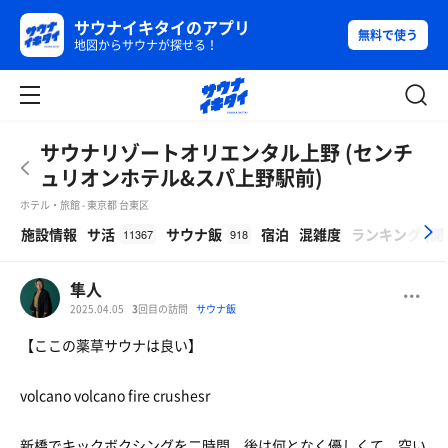
サウナイキタイのアプリ
無料で使う
地図からサウナが探せる！
サウナリゾートオリエンタル上野 (センチ
ュリオンホテル&スパ上野駅前)
ホテル・旅館 - 東京都 台東区
β
施設情報
サ活
サウナ飯
宿泊
混雑度
ランキング
(
開
11367
918
隼人
2025.04.05
3
回目の訪問
サウナ飯
【ここの薬草サウナは良い】
volcano volcano fire crushesr
新橋でキックボクシングを二時間。後は何となく優しくて、空い