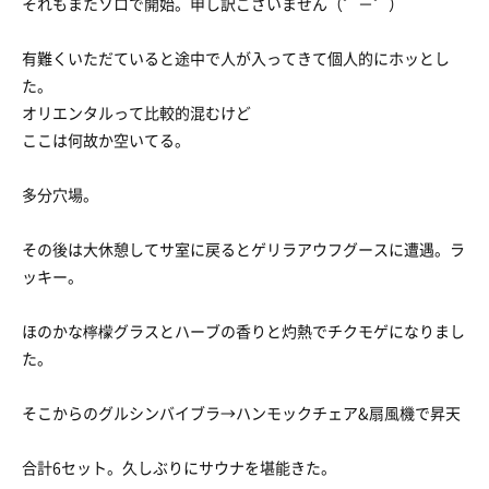
それもまたソロで開始。申し訳ございません（゜－゜）
有難くいただていると途中で人が入ってきて個人的にホッとし
た。
オリエンタルって比較的混むけど
ここは何故か空いてる。
多分穴場。
その後は大休憩してサ室に戻るとゲリラアウフグースに遭遇。ラ
ッキー。
ほのかな檸檬グラスとハーブの香りと灼熱でチクモゲになりまし
た。
そこからのグルシンバイブラ→ハンモックチェア&扇風機で昇天
合計6セット。久しぶりにサウナを堪能きた。