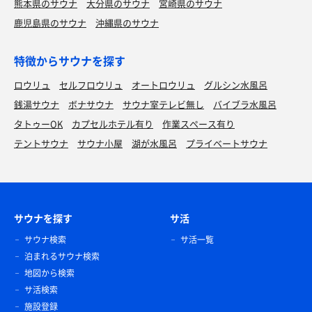
熊本県のサウナ
大分県のサウナ
宮崎県のサウナ
鹿児島県のサウナ
沖縄県のサウナ
特徴からサウナを探す
ロウリュ
セルフロウリュ
オートロウリュ
グルシン水風呂
銭湯サウナ
ボナサウナ
サウナ室テレビ無し
バイブラ水風呂
タトゥーOK
カプセルホテル有り
作業スペース有り
テントサウナ
サウナ小屋
湖が水風呂
プライベートサウナ
サウナを探す
サ活
サウナ検索
サ活一覧
泊まれるサウナ検索
地図から検索
サ活検索
施設登録