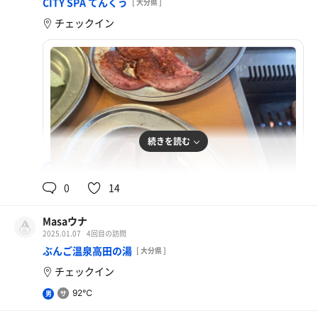
CITY SPA てんくう
[ 大分県 ]
チェックイン
続きを読む
98℃
男
0
14
Masaウナ
2025.01.07
4回目の訪問
ヒレ角切
ぶんご温泉高田の湯
[ 大分県 ]
チェックイン
92℃
男