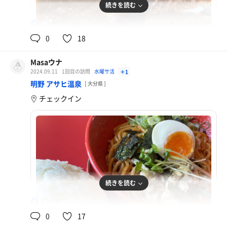
続きを読む
94℃
男
0
18
Masaウナ
2024.09.11
1回目の訪問
水曜サ活
＋1
とんかつカレー
明野 アサヒ温泉
[ 大分県 ]
チェックイン
続きを読む
78℃
男
0
17