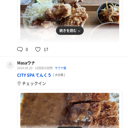
続きを読む
94℃
15℃
男
0
17
Masaウナ
2024.09.20
10回目の訪問
サウナ飯
からあげ定食
CITY SPA てんくう
[ 大分県 ]
チェックイン