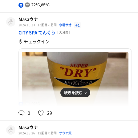
72℃,85℃
男
Masaウナ
2024.10.23
13回目の訪問
水曜サ活
＋1
CITY SPA てんくう
[ 大分県 ]
チェックイン
続きを読む
92℃
男
0
29
Masaウナ
2024.09.26
12回目の訪問
サウナ飯
アサヒスーパードライエクストラコールド