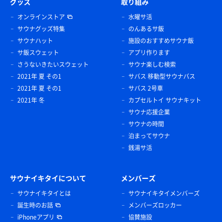
グッズ
取り組み
オンラインストア
水曜サ活
サウナグッズ特集
のんあるサ飯
サウナハット
施設のおすすめサウナ飯
サ飯スウェット
アプリ作ります
さうないきたいスウェット
サウナ楽しむ検索
2021年 夏 その1
サバス 移動型サウナバス
2021年 夏 その1
サバス 2号車
2021年 冬
カプセルトイ サウナキット
サウナ応援企業
サウナの時間
泊まってサウナ
銭湯サ活
サウナイキタイについて
メンバーズ
サウナイキタイとは
サウナイキタイメンバーズ
誕生時のお話
メンバーズロッカー
iPhoneアプリ
協賛施設