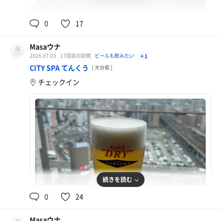
88℃
18℃
男
0
17
Masaウナ
2026.07.03
17回目の訪問
ビールも飲みたい
＋1
ベリーベリー豆乳スムージー
CITY SPA てんくう
[ 大分県 ]
チェックイン
続きを読む
0
24
Masaウナ