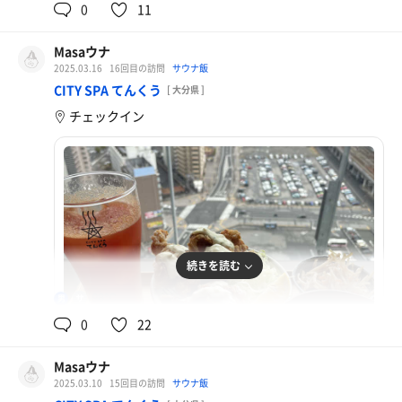
0
11
Masaウナ
2025.03.16
16回目の訪問
サウナ飯
日保丸定食
CITY SPA てんくう
[ 大分県 ]
チェックイン
続きを読む
98℃
男
0
22
Masaウナ
2025.03.10
15回目の訪問
サウナ飯
からあげ定食とトマトスカッシュ