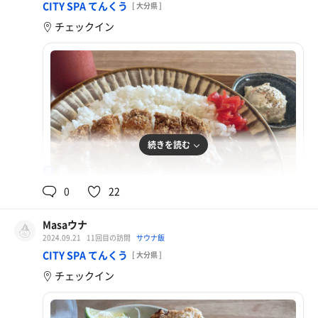
CITY SPA てんくう
[ 大分県 ]
チェックイン
続きを読む
94℃
男
0
22
Masaウナ
2024.09.21
11回目の訪問
サウナ飯
とんかつカレー
CITY SPA てんくう
[ 大分県 ]
チェックイン