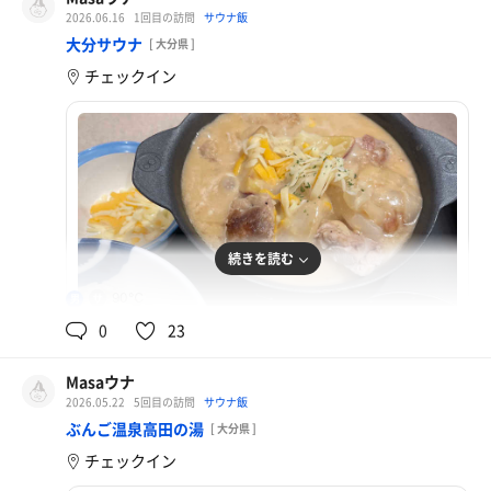
2026.06.16
1回目の訪問
サウナ飯
エクストラコールド
大分サウナ
[ 大分県 ]
チェックイン
続きを読む
90℃
男
0
23
Masaウナ
2026.05.22
5回目の訪問
サウナ飯
シュクメルリ鍋
ぶんご温泉高田の湯
[ 大分県 ]
チェックイン