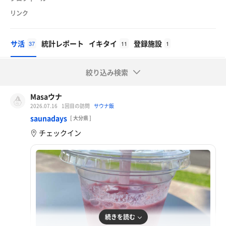
リンク
サ活
統計レポート
イキタイ
登録施設
37
11
1
絞り込み検索
Masaウナ
2026.07.16
1回目の訪問
サウナ飯
saunadays
[ 大分県 ]
チェックイン
続きを読む