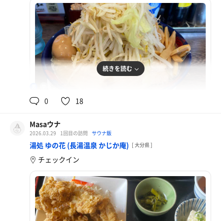
続きを読む
90℃
男
0
18
Masaウナ
2026.03.29
1回目の訪問
サウナ飯
太一盛
湯処 ゆの花 (長湯温泉 かじか庵)
[ 大分県 ]
チェックイン