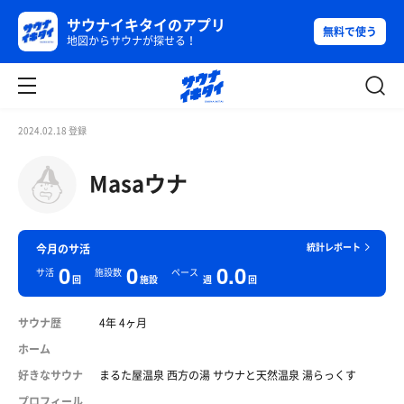
サウナイキタイのアプリ
無料で使う
地図からサウナが探せる！
2024.02.18 登録
Masaウナ
統計レポート
今月のサ活
0
0
0.0
サ活
施設数
ペース
回
施設
週
回
サウナ歴
4年 4ヶ月
ホーム
好きなサウナ
まるた屋温泉 西方の湯 サウナと天然温泉 湯らっくす
プロフィール