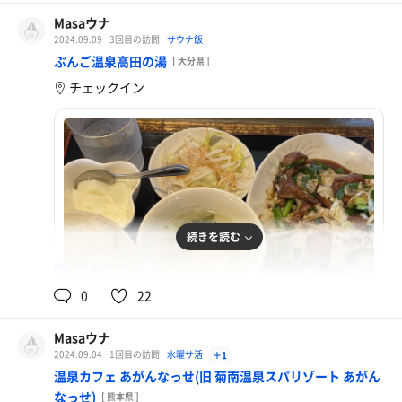
Masaウナ
2024.09.09
3回目の訪問
サウナ飯
元祖ビビン冷麺、ごはん
ぶんご温泉高田の湯
[ 大分県 ]
チェックイン
続きを読む
88℃
男
0
22
Masaウナ
2024.09.04
1回目の訪問
水曜サ活
＋1
ニラレバ定食
温泉カフェ あがんなっせ(旧 菊南温泉スパリゾート あがん
なっせ)
[ 熊本県 ]