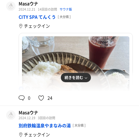
Masaウナ
2024.12.21
14回目の訪問
サウナ飯
CITY SPA てんくう
[ 大分県 ]
チェックイン
続きを読む
92℃
男
0
24
Masaウナ
2024.12.19
3回目の訪問
厚切りカツカレー、トマトスカッシュ
別府鉄輪温泉やまなみの湯
[ 大分県 ]
チェックイン