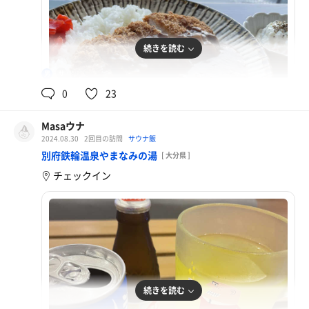
続きを読む
96℃
男
0
23
Masaウナ
2024.08.30
2回目の訪問
サウナ飯
とんかつカレー
別府鉄輪温泉やまなみの湯
[ 大分県 ]
チェックイン
続きを読む