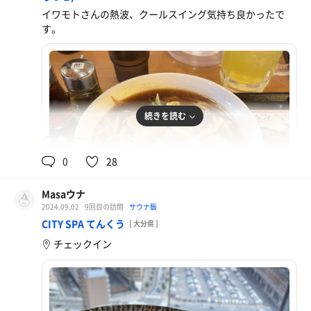
イワモトさんの熱波、クールスイング気持ち良かったで
す。
続きを読む
92℃
男
0
28
Masaウナ
2024.09.02
9回目の訪問
サウナ飯
CITY SPA てんくう
[ 大分県 ]
チェックイン
もつ鍋ちゃんぽん餃子セット