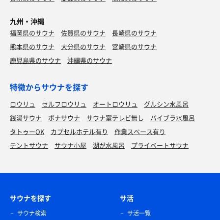
九州・沖縄
福岡県のサウナ
佐賀県のサウナ
長崎県のサウナ
熊本県のサウナ
大分県のサウナ
宮崎県のサウナ
鹿児島県のサウナ
沖縄県のサウナ
特徴からサウナを探す
ロウリュ
セルフロウリュ
オートロウリュ
グルシン水風呂
銭湯サウナ
ボナサウナ
サウナ室テレビ無し
バイブラ水風呂
タトゥーOK
カプセルホテル有り
作業スペース有り
テントサウナ
サウナ小屋
湖が水風呂
プライベートサウナ
サウナを探す
サ活
サウナ検索
サ活一覧