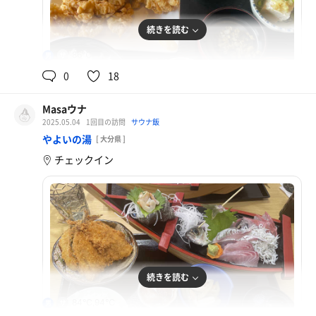
続きを読む
86℃
男
0
18
Masaウナ
2025.05.04
1回目の訪問
サウナ飯
とり天御膳
やよいの湯
[ 大分県 ]
チェックイン
続きを読む
84℃,94℃
男