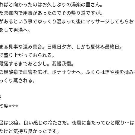
ればと向かったのはお久しぶりの湯楽の里さん。
たま都内で用事があったのでその帰り道ですが。
があるという事でゆっくり温まった後にマッサージしてもらお
をして男湯へ。
まぁ見事な混み具合。日曜日夕方、しかも夏休み最終日。
で盛り上がっておられる。
段落するまであと少し。我慢我慢。
の炭酸泉で血管を広げ、ボナサウナへ。ふくらはぎや腰を揉み
っくり蒸される。
2
度⭐️⭐️⭐️
呂は18度。良い感じの冷たさだ。夜風に当たってひと眠り…は
たけど気持ち良かったです。