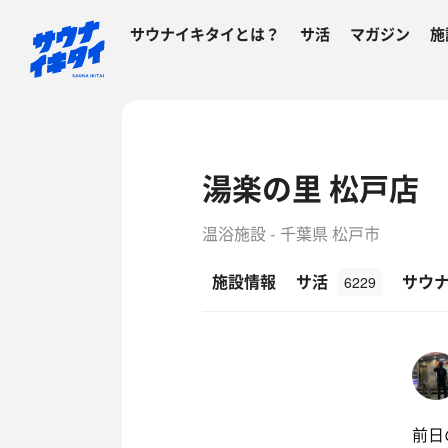
サウナイキタイとは？
サ活
マガジン
施
湯楽の里 松戸店
温浴施設 - 千葉県 松戸市
施設情報
サ活
サウ
6229
前日