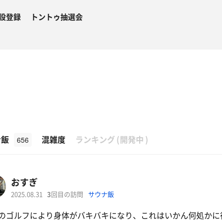
設登録
トントゥ抽選会
β
ナ飯
混雑度
ランキング
(
開発中
)
656
おすぎ
2025.08.31
3
回目の訪問
サウナ飯
のゴルフにより身体がバキバキになり、これはいかん何処かに