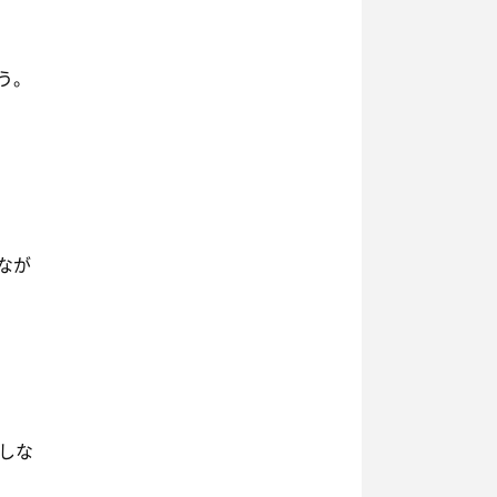
う。
なが
しな