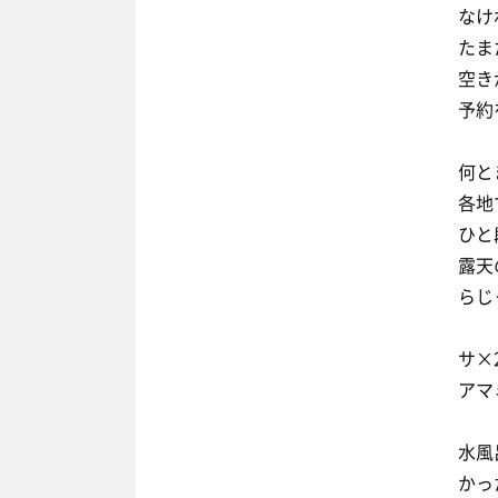
なけ
たま
空き
予約
何と
各地
ひと
露天
らじ
サ×
アマミ
水風
かっ