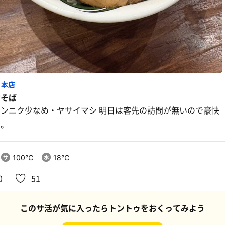
 本店
雷そば
ニンニク少なめ・ヤサイマシ 明日は客先の訪問が無いので豪快
に。
100℃
18℃
0
51
このサ活が気に入ったらトントゥをおくってみよう