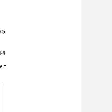
体験
割増
るこ