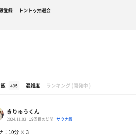
設登録
トントゥ抽選会
β
ナ飯
混雑度
ランキング
(
開発中
)
495
きりゅうくん
2024.11.03
19
回目の訪問
サウナ飯
：10分 × 3