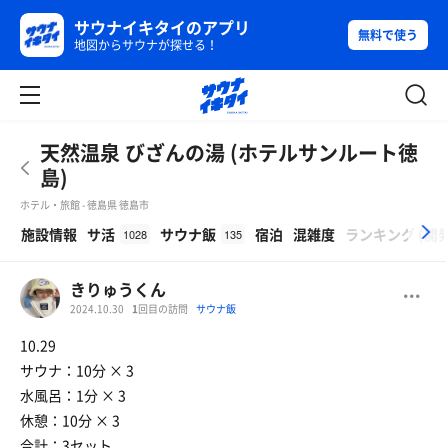
サウナイキタイのアプリ
無料で使う
地図からサウナが探せる！
天然温泉 びざんの湯 (ホテルサンルート徳
島)
ホテル・旅館 - 徳島県 徳島市
β
施設情報
サ活
サウナ飯
宿泊
混雑度
ランキング
(
開
1028
135
きりゅうくん
2024.10.30
1
回目の訪問
サウナ飯
10.29
サウナ：10分 × 3
水風呂：1分 × 3
休憩：10分 × 3
合計：3セット