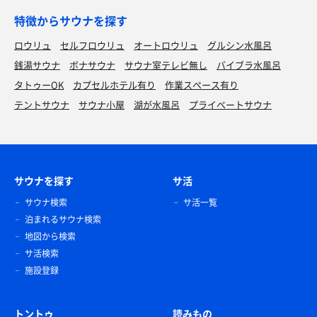
特徴からサウナを探す
ロウリュ
セルフロウリュ
オートロウリュ
グルシン水風呂
銭湯サウナ
ボナサウナ
サウナ室テレビ無し
バイブラ水風呂
タトゥーOK
カプセルホテル有り
作業スペース有り
テントサウナ
サウナ小屋
湖が水風呂
プライベートサウナ
サウナを探す
サ活
サウナ検索
サ活一覧
泊まれるサウナ検索
地図から検索
サ活検索
施設登録
トントゥ
読みもの