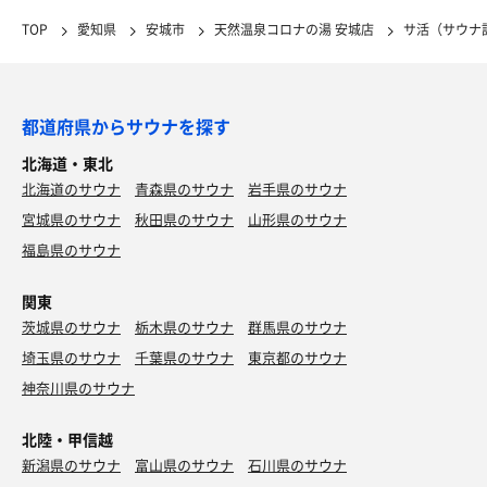
TOP
愛知県
安城市
天然温泉コロナの湯 安城店
サ活（サウナ
都道府県からサウナを探す
北海道・東北
北海道のサウナ
青森県のサウナ
岩手県のサウナ
宮城県のサウナ
秋田県のサウナ
山形県のサウナ
福島県のサウナ
関東
茨城県のサウナ
栃木県のサウナ
群馬県のサウナ
埼玉県のサウナ
千葉県のサウナ
東京都のサウナ
神奈川県のサウナ
北陸・甲信越
新潟県のサウナ
富山県のサウナ
石川県のサウナ