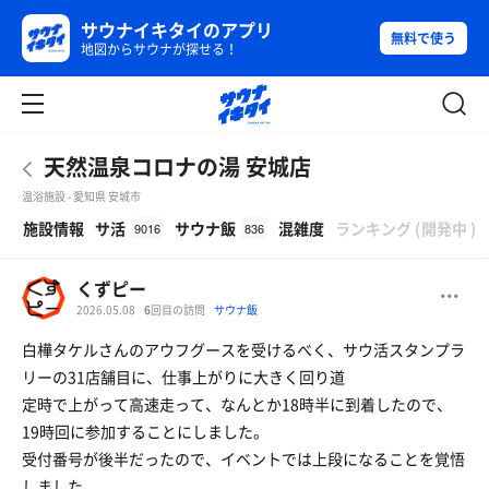
サウナイキタイのアプリ
無料で使う
地図からサウナが探せる！
天然温泉コロナの湯 安城店
温浴施設 - 愛知県 安城市
β
施設情報
サ活
サウナ飯
混雑度
ランキング
(
開発中
)
9016
836
くずピー
2026.05.08
6
回目の訪問
サウナ飯
白樺タケルさんのアウフグースを受けるべく、サウ活スタンプラ
リーの31店舗目に、仕事上がりに大きく回り道
定時で上がって高速走って、なんとか18時半に到着したので、
19時回に参加することにしました。
受付番号が後半だったので、イベントでは上段になることを覚悟
しました。