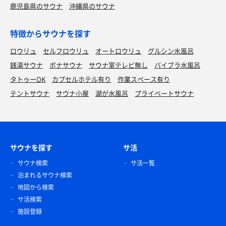
鹿児島県のサウナ
沖縄県のサウナ
特徴からサウナを探す
ロウリュ
セルフロウリュ
オートロウリュ
グルシン水風呂
銭湯サウナ
ボナサウナ
サウナ室テレビ無し
バイブラ水風呂
タトゥーOK
カプセルホテル有り
作業スペース有り
テントサウナ
サウナ小屋
湖が水風呂
プライベートサウナ
サウナを探す
サ活
サウナ検索
サ活一覧
泊まれるサウナ検索
地図から検索
サ活検索
施設登録