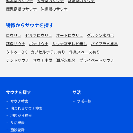
熊本県のサウナ
大分県のサウナ
宮崎県のサウナ
鹿児島県のサウナ
沖縄県のサウナ
特徴からサウナを探す
ロウリュ
セルフロウリュ
オートロウリュ
グルシン水風呂
銭湯サウナ
ボナサウナ
サウナ室テレビ無し
バイブラ水風呂
タトゥーOK
カプセルホテル有り
作業スペース有り
テントサウナ
サウナ小屋
湖が水風呂
プライベートサウナ
サウナを探す
サ活
サウナ検索
サ活一覧
泊まれるサウナ検索
地図から検索
サ活検索
施設登録