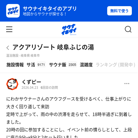
サウナイキタイのアプリ
無料で使う
地図からサウナが探せる！
アクアリゾート 岐阜ふじの湯
温浴施設 - 岐阜県 岐阜市
β
施設情報
サ活
サウナ飯
混雑度
ランキング
(
開発中
)
9171
2305
くずピー
2026.04.23
6
回目の訪問
にわかサウナーさんのアウフグースを受けるべく、仕事上がりに
大きく回り道して来訪
定時で上がって、雨の中の渋滞を走らせて、18時半過ぎに到着し
ました。
20時の回に参加することにし、イベント前の慣らしとして、上段
に座り9分→8分と2セット行いました。