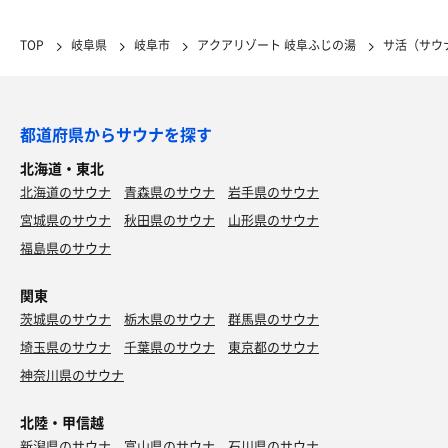
TOP
岐阜県
岐阜市
アクアリゾート 岐阜ふじの湯
サ活（サウ
都道府県からサウナを探す
北海道・東北
北海道のサウナ
青森県のサウナ
岩手県のサウナ
宮城県のサウナ
秋田県のサウナ
山形県のサウナ
福島県のサウナ
関東
茨城県のサウナ
栃木県のサウナ
群馬県のサウナ
埼玉県のサウナ
千葉県のサウナ
東京都のサウナ
神奈川県のサウナ
北陸・甲信越
新潟県のサウナ
富山県のサウナ
石川県のサウナ