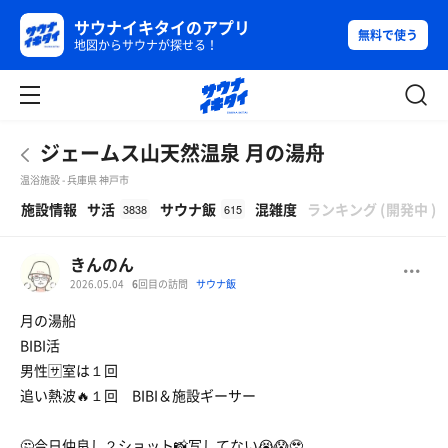
サウナイキタイのアプリ
無料で使う
地図からサウナが探せる！
ジェームス山天然温泉 月の湯舟
温浴施設 - 兵庫県 神戸市
β
施設情報
サ活
サウナ飯
混雑度
ランキング
(
開発中
)
3838
615
きんのん
2026.05.04
6
回目の訪問
サウナ飯
月の湯船
BIBI活
男性🈂️室は１回
追い熱波🔥１回 BIBI＆施設ギーサー
🤔今日仲良し２ショット📸写してない😭😱🥹