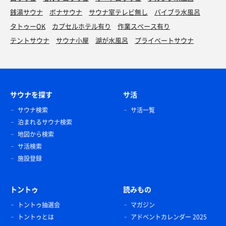
銭湯サウナ
ボナサウナ
サウナ室テレビ無し
バイブラ水風呂
タトゥーOK
カプセルホテル有り
作業スペース有り
テントサウナ
サウナ小屋
湖が水風呂
プライベートサウナ
サウナを探す
サ活
サウナ検索
サ活一覧
泊まれるサウナ検索
地図から検索
サ活検索
施設登録
トントゥ
読みもの
トントゥ抽選会
マガジン
トントゥとは
アドベントカレンダー 2025