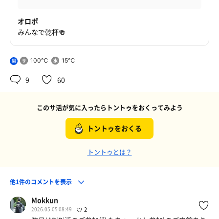
オロポ
みんなで乾杯🍻
100℃
15℃
男
9
60
このサ活が気に入ったらトントゥをおくってみよう
トントゥをおくる
トントゥとは？
他1件のコメントを表示
Mokkun
2026.05.05 08:49
2