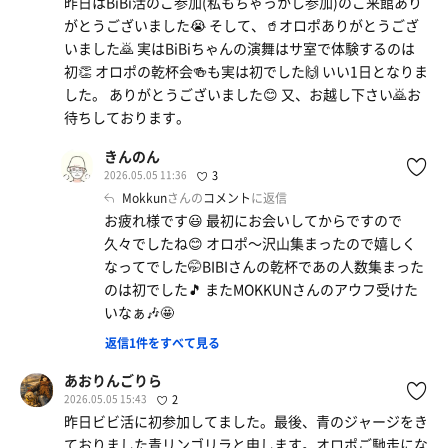
昨日はBiBi活のご参加(私もちゃっかし参加)のご来館あり
がとうございました😭 そして、🥤オロポありがとうござ
いました🙇 実はBiBiちゃんの演舞はサ室で体験するのは
初👏 オロポの乾杯会🍻も実は初でした🙌 いい1日となりま
した。 ありがとうございました😊 又、お越し下さい🙇お
待ちしております。
きんのん
2026.05.05 11:36
3
Mokkun
さんの
コメント
に返信
お疲れ様です😃 最初にお会いしてからですので
久々でしたね😊 オロポ〜沢山集まったので嬉しく
なってでした🤭BIBIさんの乾杯であの人数集まった
のは初でした🎵 またMOKKUNさんのアウフ受けた
いなぁ🎶🤩
返信1件をすべて見る
あおりんごりら
2026.05.05 15:43
2
昨日ビビ活に初参加してました。最後、青のジャージをき
ておりました青リンゴリラと申します。オロポご馳走にな