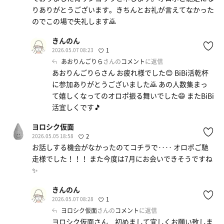
りありがとうございます。きちんとお礼が言えてなかった
のでこの場で失礼します🙇
きんのん
2026.05.07 08:23
1
あおりんごりら
さんの
コメント
に返信
あおりんごりらさん お疲れ様でした😊 BiBi活乾杯
に参加ありがとうございました🙇 あの人数集まっ
て嬉しくなってのオロポ振る舞いでした😄 またBiBi
活宜しくです🎵
ヨロシク仮面
2026.05.05 18:58
2
お話しする機会がなかったのてコチラで‥‥ オロポご馳
走様でした！！！ また今度は7月にお会いできそうですね
✨
きんのん
2026.05.07 08:28
1
ヨロシク仮面
さんの
コメント
に返信
ヨロシク仮面さん 初めまして宜しくお願い致しま